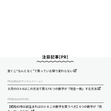
注目記事[PR]
宝くじ“なんとなく”で買っている限り変わらない
PR(合同会社デジタルファーム )
８月のロト6はこの方法で買え!!６つの数字が『完全一致』する方法
PR(株式会社MURA)
【昭和43年以前生まれはロト６この数字を買うべき】6つの数字が「完