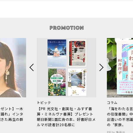
トピック
コラム
レゼント】一木
【PR 光文社・創英社・みすず書
「海をわたる
で踊れ」インタ
房・ミネルヴァ書房】プレゼント
の往復書簡」
起きた再生の群
朝日新聞1面広告の本、好書好日メ
出逢いの不思
ルマガ読者計20名様に
の〝家族〟
PR by 集英社