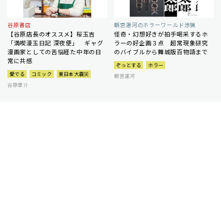
谷原書店
朝宮運河のホラーワールド渉猟
【谷原店長のオススメ】桜玉吉
怪奇・幻想好きが拍手喝采するホ
「満喫漫玉日記 深夜便」 ギャグ
ラーの好企画３点 超常現象研究
漫画家としての苦悩経た中年の日
のバイブルから舞城版百物語まで
常に共感
ぞっとする
ホラー
愛でる
コミック
東日本大震災
朝宮運河
谷原章介