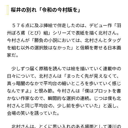
桜井の別れ「令和の今村版を」
５７６点に及ぶ挿絵で伴走したのは、デビュー作「羽
州ぼろ鳶（とび）組」シリーズで表紙を描く北村さん。
今村さんが「勝負の小説においては、北村さんとタッグ
を組む以外の選択肢はなかった」と信頼を寄せる日本画
家だ。
少しずつ届く原稿を読んでは絵を描いていく連載中の
日々について、北村さんは「まったく先が見えなくて、
真っ暗闇のなかで平均台の細いところを歩いていく感じ
なんですよ」と恨み節。今村さんは「僕はプロットを書
かない作家なので、瞬間的な選択の連続。じつは僕も北
村さんと同じ平均台の、少し前を歩いていた」と返し、
会場の笑いを誘っていた。
北村さんは、とくに思い入れのある場面として湊川の