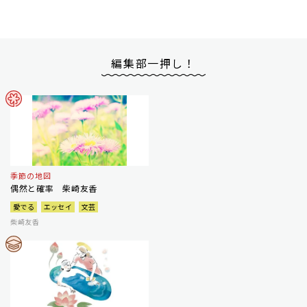
編集部一押し！
季節の地図
偶然と確率 柴崎友香
愛でる
エッセイ
文芸
柴崎友香