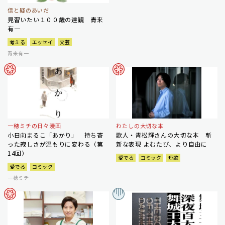
信と疑のあいだ
見習いたい１００歳の達観 青来
有一
考える
エッセイ
文芸
青来有一
一穂ミチの日々漫画
わたしの大切な本
小日向まるこ「あかり」 持ち寄
歌人・青松輝さんの大切な本 斬
った寂しさが温もりに変わる（第
新な表現 よむたび、より自由に
14回）
愛でる
コミック
短歌
愛でる
コミック
一穂ミチ