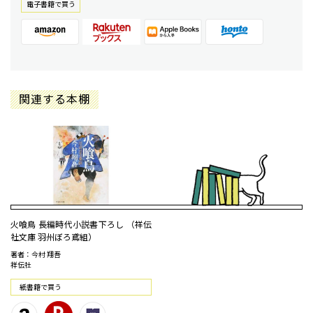
電⼦書籍で買う
関連する本棚
火喰鳥 長編時代小説書下ろし （祥伝
社文庫 羽州ぼろ鳶組）
著者：今村 翔吾
祥伝社
紙書籍で買う