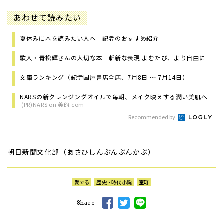
あわせて読みたい
夏休みに本を読みたい人へ 記者のおすすめ紹介
歌人・青松輝さんの大切な本 斬新な表現 よむたび、より自由に
文庫ランキング（紀伊国屋書店全店、7月8日 ～ 7月14日）
NARSの新クレンジングオイルで毎朝、メイク映えする潤い美肌へ
(PR)NARS on 美的.com
Recommended by
朝日新聞文化部（あさひしんぶんぶんかぶ）
愛でる
歴史・時代小説
室町
Share