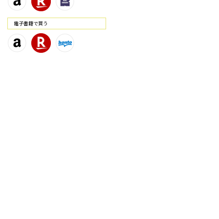
電⼦書籍で買う