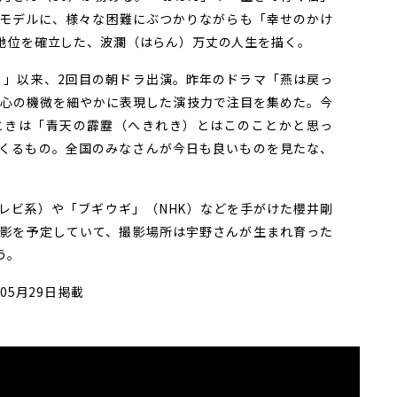
モデルに、様々な困難にぶつかりながらも「幸せのかけ
地位を確立した、波瀾（はらん）万丈の人生を描く。
。」以来、2回目の朝ドラ出演。昨年のドラマ「燕は戻っ
、心の機微を細やかに表現した演技力で注目を集めた。今
ときは「青天の霹靂（へきれき）とはこのことかと思っ
くるもの。全国のみなさんが今日も良いものを見たな、
」
ビ系）や「ブギウギ」（NHK）などを手がけた櫻井剛
影を予定していて、撮影場所は宇野さんが生まれ育った
う。
05月29日掲載