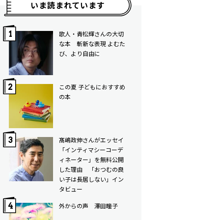
いま読まれています
歌人・青松輝さんの大切
な本 斬新な表現 よむた
び、より自由に
この夏 子どもにおすすめ
の本
髙嶋政伸さんがエッセイ
「インティマシーコーデ
ィネーター」を無料公開
した理由 「おつむの良
い子は長居しない」イン
タビュー
外からの声 澤田瞳子