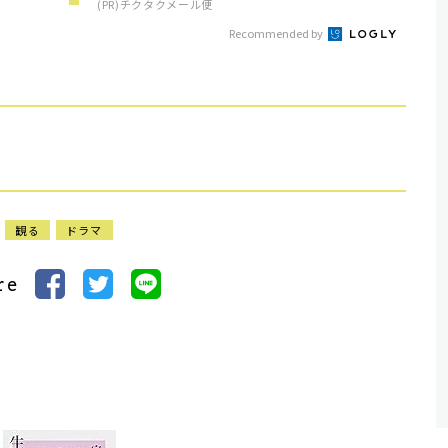
(PR)チクタクメール便
Recommended by
観る
ドラマ
re