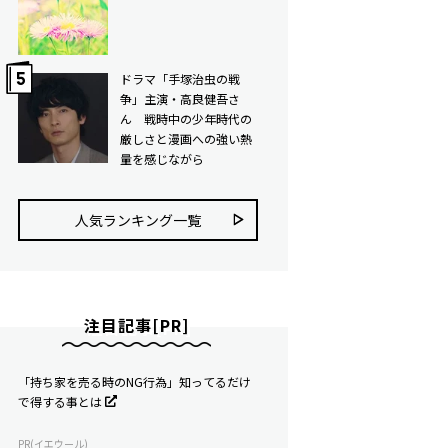
ドラマ「手塚治虫の戦
争」主演・高良健吾さ
ん 戦時中の少年時代の
厳しさと漫画への強い熱
量を感じながら
人気ランキング⼀覧
注目記事[PR]
「持ち家を売る時のNG行為」知ってるだけ
で得する事とは
PR(イエウール)