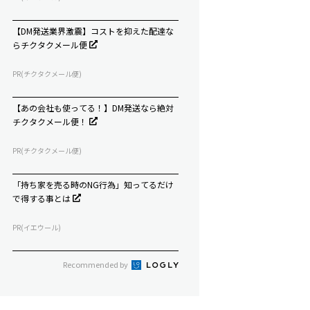
【DM発送業界激震】コストを抑えた配達な
らチクタクメール便
PR(チクタクメール便)
【あの会社も使ってる！】DM発送なら絶対
チクタクメール便！
PR(チクタクメール便)
「持ち家を売る時のNG行為」知ってるだけ
で得する事とは
PR(イエウール)
Recommended by