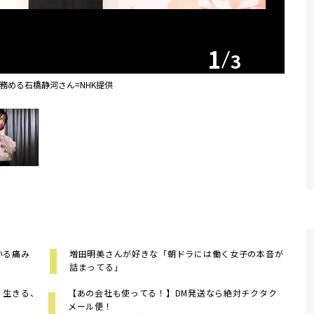
1
3
務める石橋静河さん=NHK提供
ている痛み
増田明美さんが好きな「朝ドラには働く女子の本音が
詰まってる」
 生きる、
【あの会社も使ってる！】DM発送なら絶対チクタク
メール便！