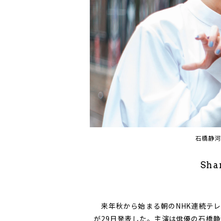
石橋静河
Sha
来年秋から始まる朝のNHK連続テレ
が29日発表した。主演は俳優の石橋