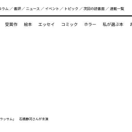
コラム
書評
ニュース
イベント
トピック
次回の読書⾯
連載一覧
好書好日
受賞作
絵本
エッセイ
コミック
ホラー
私が選ぶ本
？
えほん新定番
今めぐりたい児童文学の世界
図鑑の中の小宇宙
ブラッサム」 石橋静河さんが主演