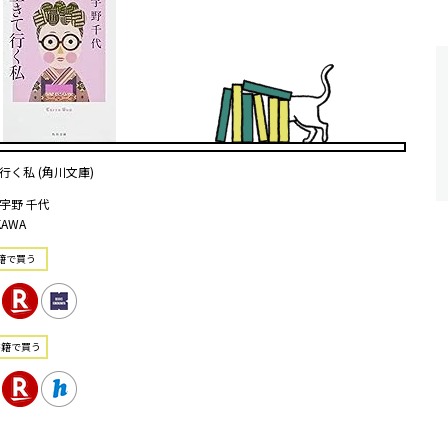
行く私 (角川文庫)
宇野 千代
KAWA
籍で買う
書籍で買う