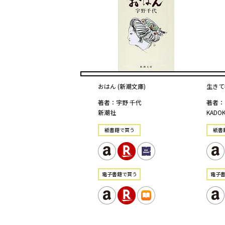
おはん (新潮文庫)
生きて
著者：宇野 千代
著者：
新潮社
KADO
紙書籍で買う
紙書
電⼦書籍で買う
電⼦