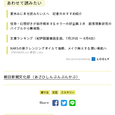
あわせて読みたい
夏休みに本を読みたい人へ 記者のおすすめ紹介
怪奇・幻想好きが拍手喝采するホラーの好企画３点 超常現象研究の
バイブルから舞城版...
文庫ランキング（紀伊国屋書店全店、7月29日 ～ 8月4日）
NARSの新クレンジングオイルで毎朝、メイク映えする潤い美肌へ
(PR)NARS on 美的.com
Recommended by
朝日新聞文化部（あさひしんぶんぶんかぶ）
愛でる
文芸
ミステリー
Share