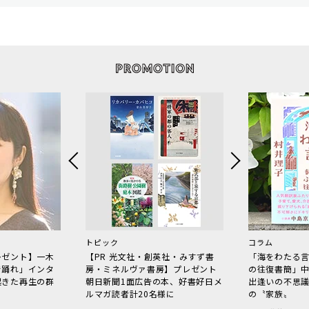
トピック
コラム
レゼント】一木
【PR 光文社・創英社・みすず書
「海をわたる
で踊れ」インタ
房・ミネルヴァ書房】プレゼント
の往復書簡」
起きた再生の群
朝日新聞1面広告の本、好書好日メ
出逢いの不思
ルマガ読者計20名様に
の〝家族〟