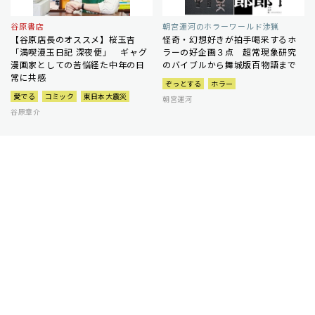
谷原書店
朝宮運河のホラーワールド渉猟
【谷原店長のオススメ】桜玉吉
怪奇・幻想好きが拍手喝采するホ
「満喫漫玉日記 深夜便」 ギャグ
ラーの好企画３点 超常現象研究
漫画家としての苦悩経た中年の日
のバイブルから舞城版百物語まで
常に共感
ぞっとする
ホラー
愛でる
コミック
東日本大震災
朝宮運河
谷原章介