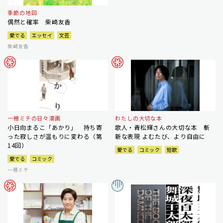
季節の地図
偶然と確率 柴崎友香
愛でる
エッセイ
文芸
柴崎友香
一穂ミチの日々漫画
わたしの大切な本
小日向まるこ「あかり」 持ち寄
歌人・青松輝さんの大切な本 斬
った寂しさが温もりに変わる（第
新な表現 よむたび、より自由に
14回）
愛でる
コミック
短歌
愛でる
コミック
一穂ミチ