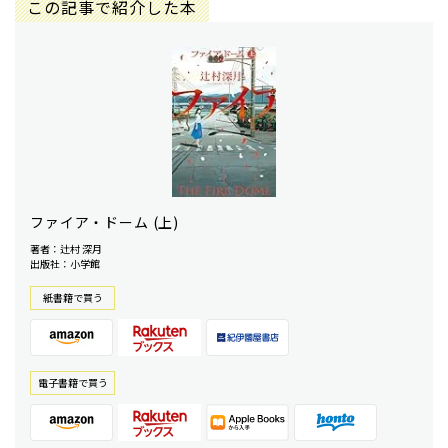
この記事で紹介した本
ファイア・ドーム (上)
著者：辻村 深月
出版社：小学館
紙書籍で買う
電⼦書籍で買う