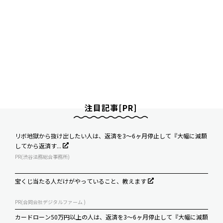
注目記事[PR]
リボ地獄から抜け出したい人は、返済を3～6ヶ月停止して『大幅に減額
してから返済す...
PR(渋谷法務総合事務所)
宝くじ当たる人だけがやっていること、教えます
PR(合同会社デジタルファーム )
カードローン50万円以上の人は、返済を3～6ヶ月停止して『大幅に減額