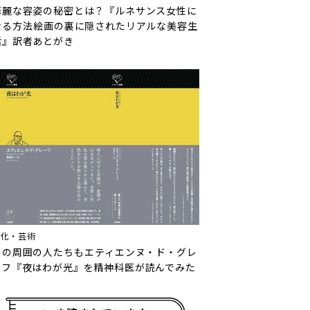
華麗な容姿の秘密とは？『ルネサンス女性に
なる方法――絵画の裏に隠されたリアルな美容生
活』訳者あとがき
文化・芸術
その周囲の人たちも――エティエンヌ・ド・グレ
ーフ『夜はわが光』を精神科医が読んでみた