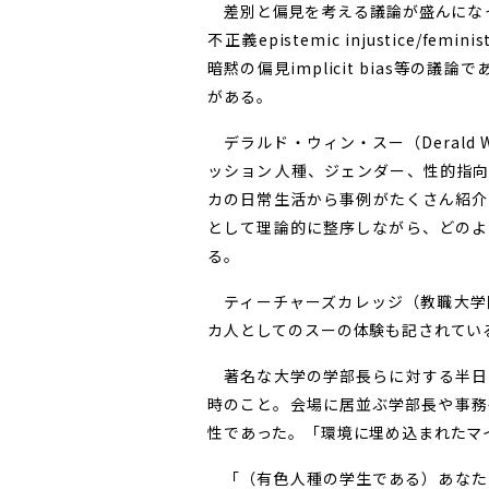
差別と偏見を考える議論が盛んになってい
不正義epistemic injustice/femin
暗黙の偏見implicit bias等の議論
がある。
デラルド・ウィン・スー（Derald 
ッション――人種、ジェンダー、性的
カの日常生活から事例がたくさん紹介
として理論的に整序しながら、どのよ
る。
ティーチャーズカレッジ（教職大学
カ人としてのスーの体験も記されてい
著名な大学の学部長らに対する半日
時のこと。会場に居並ぶ学部長や事務
性であった。「環境に埋め込まれたマ
「（有色人種の学生である）あなた