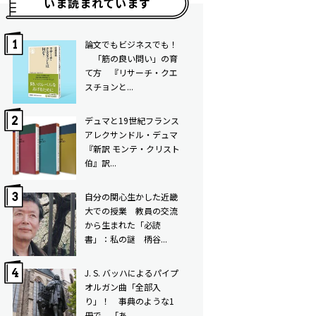
いま読まれています
論文でもビジネスでも！
「筋の良い問い」の育
て方 ――『リサーチ・クエ
スチョンと...
デュマと19世紀フランス――
アレクサンドル・デュマ
『新訳 モンテ・クリスト
伯』訳...
自分の関心生かした近畿
大での授業 教員の交流
から生まれた「必読
書」：私の謎 柄谷...
J. S. バッハによるパイプ
オルガン曲「全部入
り」！ 事典のような1
冊で、「あ...