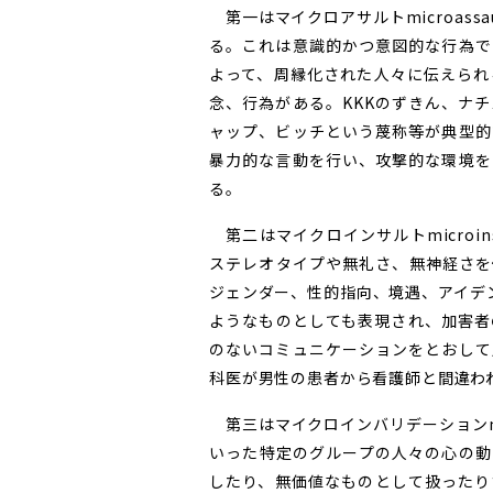
第一はマイクロアサルトmicroass
る。これは意識的かつ意図的な行為で
よって、周縁化された人々に伝えられ
念、行為がある。KKKのずきん、ナ
ャップ、ビッチという蔑称等が典型的
暴力的な言動を行い、攻撃的な環境を
る。
第二はマイクロインサルトmicroi
ステレオタイプや無礼さ、無神経さを
ジェンダー、性的指向、境遇、アイデ
ようなものとしても表現され、加害者
のないコミュニケーションをとおして
科医が男性の患者から看護師と間違わ
第三はマイクロインバリデーションmicr
いった特定のグループの人々の心の動
したり、無価値なものとして扱ったり