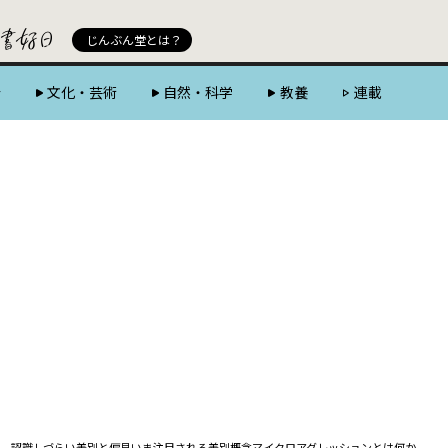
じんぶん堂 powered by 好書好日
じんぶん堂とは？
会
文化・芸術
自然・科学
教養
連載
、認識しづらい差別と偏見――いま注目される差別概念マイクロアグレッションとは何か