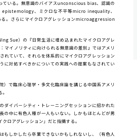
る。無意識のバイアスunconscious bias、認識の
ist epistemology、ミクロな不平等micro inequality、
である。さらにマイクロアグレッションmicroaggression
Wing Sue）の『日常生活に埋め込まれたマイクロアグレ
指向：マイノリティに向けられる無意識の差別』ではアメリ
されていて、それらを体系的にマイクロアグレッション
うに対処すべきかについての実践への提案もなされてい
院）で臨床心理学・多文化臨床論を講じる中国系アメリ
る。
のダイバーシティ・トレーニングセッションに招かれた
長の中に有色人種が一人もいない。しかもほとんどが男
イクロアグレッション」だと指摘する。
はもしかしたら卒業できないかもしれないし、（有色人