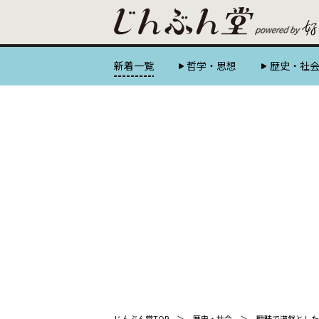
新着一覧
哲学・思想
歴史・社
じんぶん堂TOP
歴史・社会
曖昧で漠然とした