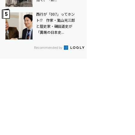
西行が「007」ってホン
ト⁉ 作家・嵐山光三郎
と歴史家・磯田道史が
「異端の日本史...
Recommended by