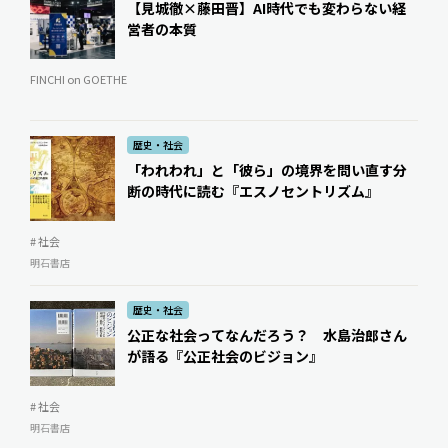
【見城徹×藤田晋】AI時代でも変わらない経
営者の本質
FINCHI on GOETHE
歴史・社会
「われわれ」と「彼ら」の境界を問い直す――分
断の時代に読む『エスノセントリズム』
# 社会
明石書店
歴史・社会
公正な社会ってなんだろう？ 水島治郎さん
が語る『公正社会のビジョン』
# 社会
明石書店