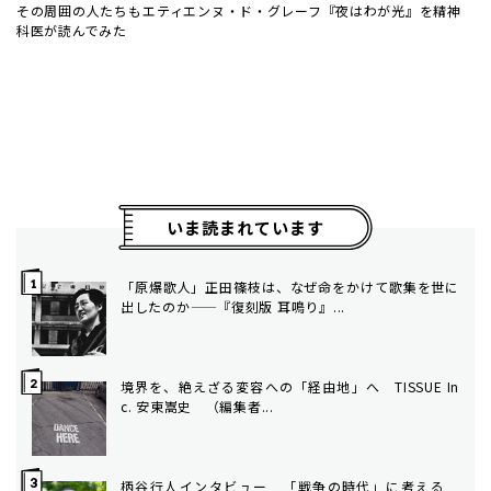
その周囲の人たちも――エティエンヌ・ド・グレーフ『夜はわが光』を精神
科医が読んでみた
いま読まれています
「原爆歌人」正田篠枝は、なぜ命をかけて歌集を世に
出したのか——『復刻版 耳鳴り』...
境界を、絶えざる変容への「経由地」へ TISSUE In
c. 安東嵩史 （編集者...
柄谷行人インタビュー 「戦争の時代」に考える