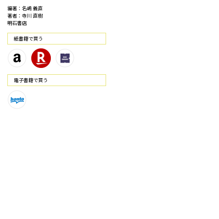
編著：名嶋 義直
著者：寺川 直樹
明石書店
紙書籍で買う
電⼦書籍で買う