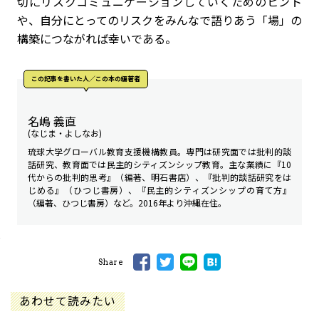
切にリスクコミュニケーションしていくためのヒント
や、自分にとってのリスクをみんなで語りあう「場」の
構築につながれば幸いである。
この記事を書いた人／この本の編著者
名嶋 義直
(なじま・よしなお)
琉球大学グローバル教育支援機構教員。専門は研究面では批判的談
話研究、教育面では民主的シティズンシップ教育。主な業績に『10
代からの批判的思考』（編著、明石書店）、『批判的談話研究をは
じめる』（ひつじ書房）、『民主的シティズンシップの育て方』
（編著、ひつじ書房）など。2016年より沖縄在住。
Share
あわせて読みたい