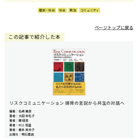
歴史・社会
社会
政治
コミュニティ
ページトップに戻る
この記事で紹介した本
リスクコミュニケーション 排除の言説から共生の対話へ
編著：名嶋 義直
著者：太田 奈名子
著者：韓 娥凛
著者：村上 智里
著者：義永 美央子
出版社：明石書店