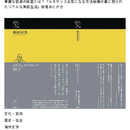
華麗な容姿の秘密とは？『ルネサンス女性になる方法――絵画の裏に隠され
たリアルな美容生活』訳者あとがき
文化・芸術
歴史・社会
海外文学