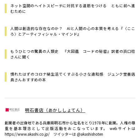
ネット空間のヘイトスピーチに対抗する道筋をつける ――ともに前へ進
むために
人間は創造的な存在なのか？ AIと人間の心の本質を考える『〈ここ
ろ〉とアーティフィシャル・マインド』
もうひとつの驚異の人類史 『大図鑑 コードの秘密』訳者の浜口稔
さんに聞く
慣れたはずのコロナ禍生活でくすぶる小さな違和感 ジュンク堂書店
員さんおすすめの本
明石書店（あかししょてん）
創業者の出身地である兵庫県明石市から社名をとり1978年に創業。人権の尊
重を基本理念として出版活動をおこなっています。 webサイトは
https://www.akashi.co.jp/ ツイッターは @akashishoten