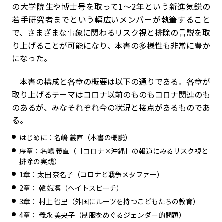
の大学院生や博士号を取って1〜2年という新進気鋭の
若手研究者までという幅広いメンバーが執筆すること
で、さまざまな事象に関わるリスク視と排除の言説を取
り上げることが可能になり、本書の多様性も非常に豊か
になった。
本書の構成と各章の概要は以下の通りである。各章が
取り上げるテーマはコロナ以前のものもコロナ関連のも
のあるが、みなそれぞれ今の状況と接点があるものであ
る。
はじめに：名嶋 義直（本書の概説）
序章：名嶋 義直（［コロナ×沖縄］の報道にみるリスク視と
排除の実践）
1章：太田 奈名子（コロナと戦争メタファー）
2章： 韓 娥凜（ヘイトスピーチ）
3章： 村上 智里（外国にルーツを持つこどもたちの教育）
4章： 義永 美央子（制服をめぐるジェンダー的問題）