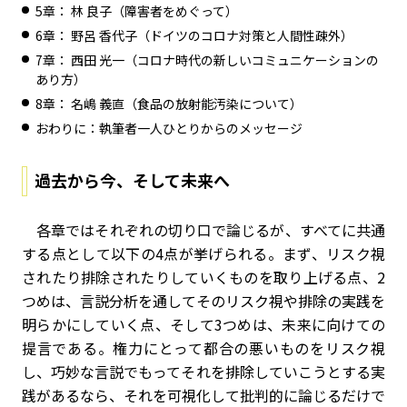
5章： 林 良子（障害者をめぐって）
6章： 野呂 香代子（ドイツのコロナ対策と人間性疎外）
7章： 西田 光一（コロナ時代の新しいコミュニケーションの
あり方）
8章： 名嶋 義直（食品の放射能汚染について）
おわりに：執筆者一人ひとりからのメッセージ
過去から今、そして未来へ
各章ではそれぞれの切り口で論じるが、すべてに共通
する点として以下の4点が挙げられる。まず、リスク視
されたり排除されたりしていくものを取り上げる点、2
つめは、言説分析を通してそのリスク視や排除の実践を
明らかにしていく点、そして3つめは、未来に向けての
提言である。権力にとって都合の悪いものをリスク視
し、巧妙な言説でもってそれを排除していこうとする実
践があるなら、それを可視化して批判的に論じるだけで