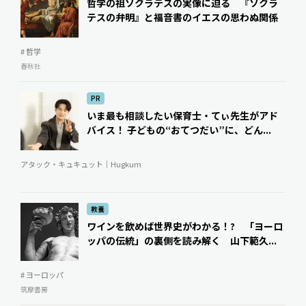
哲学の祖ソクラテスの実像に迫る 『ソクラ
テスの弁明』と福音書のイエスの思わぬ関係
# 哲学
春秋社
PR
いま最も相談したい保育士・てぃ先生がアド
バイス！ 子どもの“おてつだい”に、どん...
アタック・キュキュット｜Hugkum
教養
ワインを飲めば世界史がわかる！? 「ヨーロ
ッパの伝統」の裏側を読み解く 山下範久...
# ヨーロッパ
筑摩書房