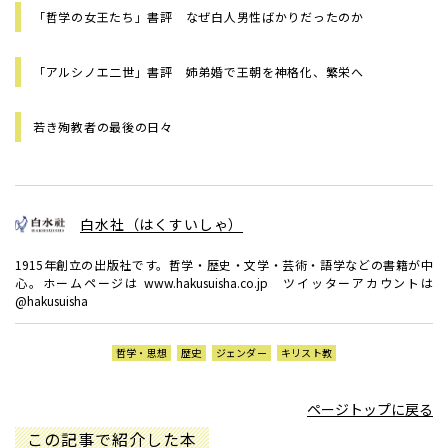
「哲学の女王たち」書評 なぜ白人男性ばかりだったのか
「アルシノエ二世」書評 姉弟婚で王朝を神格化、繁栄へ
若き殉教者の最後の日々
白水社（はくすいしゃ）
1915年創立の出版社です。哲学・歴史・文学・芸術・語学などの書籍が中
心。ホームページは www.hakusuisha.co.jp ツイッターアカウントは
@hakusuisha
哲学・思想
歴史
ジェンダー
キリスト教
ページトップに戻る
この記事で紹介した本