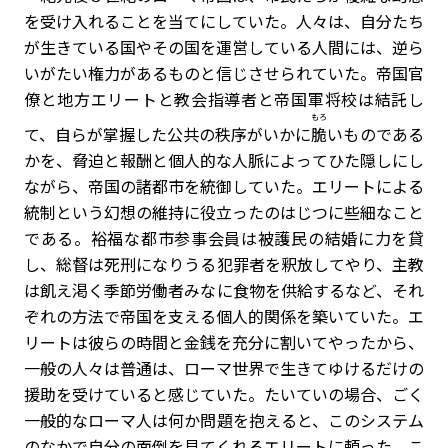
を受け入れることを当てにしていた。人々は、自分たち
が生きている国やその国を運営している人間には、逆ら
いがたい権力があるものと信じさせられていた。帝国官
僚と地方エリートと教会指導者と帝国軍将校は結託し
もろ
て、自らが掌握した公共の秩序がいかに
脆
いものである
かを、脅迫と報酬と個人的な人脈によってひた隠しにし
ながら、帝国の諸都市を統御していた。エリートによる
統制という幻想の維持に役立ったのはじつに些細なこと
である。裕福な都市参事会員は被護民の結婚に力を貸
し、総督は死刑になりうる犯罪者を釈放してやり、主教
は飢え渇く季節労働者みなに食物を供給するなど、それ
ぞれの方法で帝国を支える個人的関係を築いていた。エ
リートは彼らの時間と金銭を充分に割いてやったから、
一般の人々は普通は、ローマ世界で生きてゆけるだけの
援助を受けていると感じていた。たいていの場合、ごく
一般的なローマ人は何か問題を抱えると、このシステム
のなかで自分の面倒を見てくれるエリートに頼った。こ