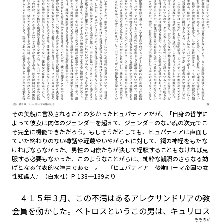
その美貌に言及されることの多かったヒュパティアだが、「自身の哲学に
よって彼女は肉体のジェンダーを超えて、ジェンダーのない魂の次元でこ
そ完全に機能できただろう。もしそうだとしても、ヒュパティアは直面し
ていた終わりのない噂話や軽蔑やいやがらせに対して、鋼の神経をもたな
ければならなかった。男性の同僚たちが決して経験することもなければ克
服する必要もなかった、このようなことがらは、純粋な観照のさらなる妨
げとなる代表的な障害である」。 『ヒュパティア 後期ローマ帝国の女
性知識人』（白水社）P. 138─139より
４１５年３月、この不満はあるアレクサンドリアの教
会員を動かした。ペトロスというこの男は、キュリロス
そそのか