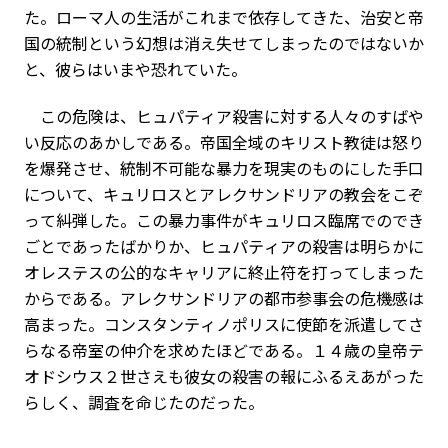
た。ローマ人の生活がこれまで依存してきた、治安と帝
国の統制という幻想は消え失せてしまったのではないか
と、彼らはいまや恐れていた。
この危険は、ヒュパティア殺害に対する人々のすばや
い反応のあかしである。帝国全域のキリスト教徒は怒り
を爆発させ、統制不可能な暴力を現実のものにした手口
について、キュリロスとアレクサンドリアの教会をこぞ
って糾弾した。この暴力事件がキュリロス臨席でのでき
ごとであったばかりか、ヒュパティアの殺害は明らかに
オレステスの公的なキャリアに終止符を打ってしまった
からである。アレクサンドリアの都市参事会の危機感は
高まった。コンスタンティノポリスに使節を派遣してさ
らなる帝室の仲介を求めたほどである。１４歳の皇帝テ
オドシウス２世さえも彼女の殺害の報にふるえあがった
らしく、調査を命じたのだった。