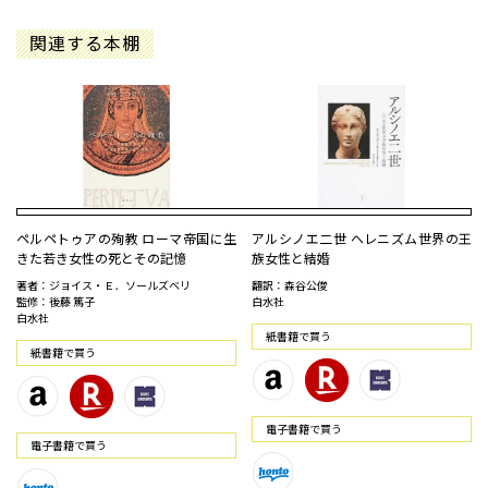
関連する本棚
ペルペトゥアの殉教 ローマ帝国に生
アルシノエ二世 ヘレニズム世界の王
きた若き女性の死とその記憶
族女性と結婚
著者：ジョイス・Ｅ．ソールズベリ
翻訳：森谷公俊
監修：後藤 篤子
白水社
白水社
紙書籍で買う
紙書籍で買う
電⼦書籍で買う
電⼦書籍で買う