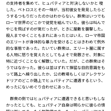
の支持者を集めて、ヒュパティアと対決しないかと
唆
した。ペトロスとその一味が、当初彼女を発見したらど
うするつもりだったのかはわからない。群衆はいつでも
ローマ世界のどこかで徒党を組んでいた。彼らは叫んで
やじを飛ばすのが常だったが、ときに屋敷を襲撃した。
殺人までゆくこともまれにあったとはいえ、ローマ帝国
のエリートが身体的な暴力を受けることはきわめて例外
的な事態であった。たいてい群衆は、エリート層に属す
る人物に怒りを覚えたとしてもよそで発散させ、対象に
特に近づくことなく解散していた。だが、この群衆はそ
うではなかった。彼らは並はずれて獰猛な目的意識をも
って路上へ繰り出したか、公の教場もしくはアレクサン
ドリアのどこか路上でヒュパティアに遭遇するという、
めったにないめぐり合わせにあった。
群衆の側ではヒュパティアに遭遇できると思いもしな
かったとしても、ヒュパティア自身は明らかに彼らの憤