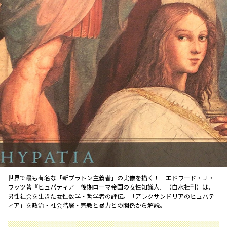
世界で最も有名な「新プラトン主義者」の実像を描く！ エドワード・Ｊ・
ワッツ著『ヒュパティア 後期ローマ帝国の女性知識人』（白水社刊）は、
男性社会を生きた女性数学・哲学者の評伝。「アレクサンドリアのヒュパテ
ィア」を政治・社会階層・宗教と暴力との関係から解説。