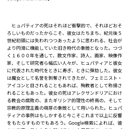
ヒュパティアの死はそれほど衝撃的で、それほどおそ
ろしいものだったからこそ、彼女はたちまち、紀元後５
世紀初頭には失われつつあったように思われる、社会が
より円滑に機能していた旧き時代の象徴となった。つづ
く１６００年を通して、散文作家、詩人、画家、映像作
家、そして研究者ら幅広い人々が、ヒュパティアと彼女
に代表された時代をときに寿ぎ、ときに弾劾した。彼女
は魔女として名誉を剝奪されてきたが、フェミニスト・
アイコンと目されることもあれば、殉教者として称揚さ
れることもあった。彼女の死はアレクサンドリアにおけ
る教会の腐敗の、またギリシア的理性の終焉の、そして
宗教的原理主義の萌芽の象徴として用いられた。ヒュパ
ティアの事例はもしかすると今こそこれまで以上に反響
をもたらすものでもあろう。Google検索によれば、彼