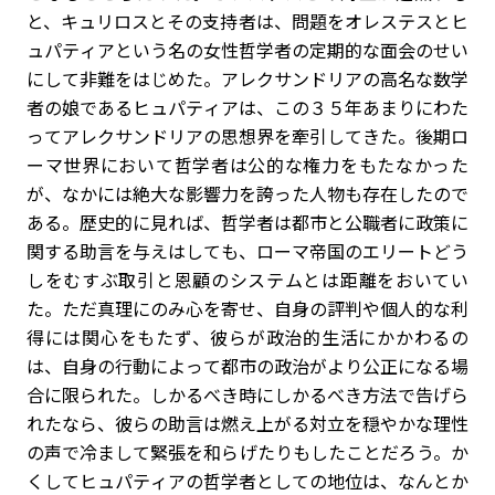
と、キュリロスとその支持者は、問題をオレステスとヒ
ュパティアという名の女性哲学者の定期的な面会のせい
にして非難をはじめた。アレクサンドリアの高名な数学
者の娘であるヒュパティアは、この３５年あまりにわた
ってアレクサンドリアの思想界を牽引してきた。後期ロ
ーマ世界において哲学者は公的な権力をもたなかった
が、なかには絶大な影響力を誇った人物も存在したので
ある。歴史的に見れば、哲学者は都市と公職者に政策に
関する助言を与えはしても、ローマ帝国のエリートどう
しをむすぶ取引と恩顧のシステムとは距離をおいてい
た。ただ真理にのみ心を寄せ、自身の評判や個人的な利
得には関心をもたず、彼らが政治的生活にかかわるの
は、自身の行動によって都市の政治がより公正になる場
合に限られた。しかるべき時にしかるべき方法で告げら
れたなら、彼らの助言は燃え上がる対立を穏やかな理性
の声で冷まして緊張を和らげたりもしたことだろう。か
くしてヒュパティアの哲学者としての地位は、なんとか