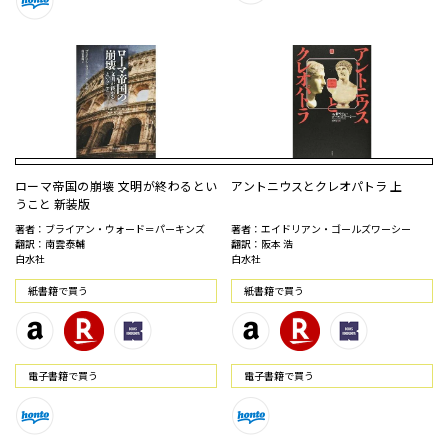
ローマ帝国の崩壊 文明が終わるとい
アントニウスとクレオパトラ 上
うこと 新装版
著者：ブライアン・ウォード＝パーキンズ
著者：エイドリアン・ゴールズワーシー
翻訳：南雲泰輔
翻訳：阪本 浩
白水社
白水社
紙書籍で買う
紙書籍で買う
電⼦書籍で買う
電⼦書籍で買う