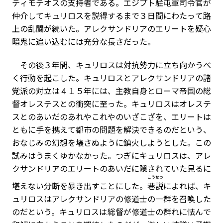
ティモテオスの支持者である。エジプト駐屯軍司令官が
仲介してキュリロスを説得するまで３日間にわたって路
上の乱闘が続いた。アレクサンドリアのエリートを疑心
暗鬼に追い込むには充分な長さだった。
その後３年間、キュリロスは対抗勢力に立ち向かうべ
く行動を起こした。キュリロスとアレクサンドリアの諸
党派の対立は４１５年には、主教自身とローマ帝国の総
督オレステスとの衝突に至った。キュリロスはオレステ
スとのあいだのあれやこれやのいざこざを、エリートは
ともに手を携えて都市の問題を解決できるのだという、
おなじみの幻想を壊さぬように鎮火しようとした。この
試みはうまくゆかなかった。つぎにキュリロスは、アレ
クサンドリアのエリートのあいだに隠されていた見るに
こうせつ
堪えない分断を暴き出すことにした。
巷説
によれば、キ
ュリロスはアレクサンドリアの修道士の一群を召喚した
のだという。キュリロスは総督が修道士の群れに怯んで