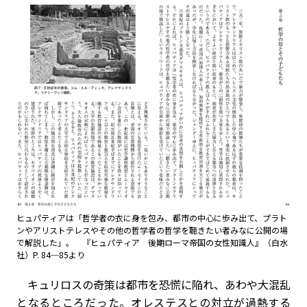
ヒュパティアは「哲学者の衣に身を包み、都市の中心に歩み出て、プラト
ンやアリストテレスやその他の哲学者の哲学を聴きたい者みなに公開の場
で解説した」。 『ヒュパティア 後期ローマ帝国の女性知識人』（白水
社）P. 84─85より
キュリロスの奇策は都市を恐慌に陥れ、あわや大混乱
となるところだった。オレステスとの対立が過熱する