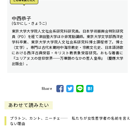
この本を訳した人
中西恭子
(なかにし・きょうこ)
東京大学大学院人文社会系研究科研究員。日本学術振興会特別研究
員（PD）を経て津田塾大学ほか非常勤講師。東京大学文学部西洋史
学科卒業、東京大学大学院人文社会系研究科博士課程修了。博士
（文学）。専門は古代末期地中海宗教史・宗教文化史、日本語詩歌
における西洋古典受容・キリスト教表象受容研究。おもな著書に
『ユリアヌスの信仰世界──万華鏡のなかの哲人皇帝』（慶應大学
出版会）。
Share
あわせて読みたい
プラトン、カント、ニーチェ…… 私たちが女性哲学者の名前を言え
ない理由