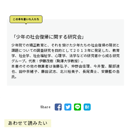
この本を書いた人たち
「少年の社会復帰に関する研究会」
少年院での矯正教育と、それを受けた少年たちの社会復帰の現状と
課題についての調査研究を目的として２０１３年に発足した、教育
学、社会学、社会福祉学、心理学、法学などの研究者から成る研究
グループ。代表：伊藤茂樹（駒澤大学教授）。
本書のその他の執筆者は後藤弘子、仲野由佳理、今井聖、服部達
也、田中奈緒子、藤田武志、北川裕美子、長尾貴士、安藤藍の各
氏。
Share
あわせて読みたい