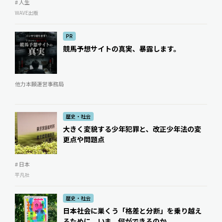
# 人生
WAVE出版
PR
競馬予想サイトの真実、暴露します。
他力本願運営事務局
歴史・社会
大きく変貌する少年犯罪と、改正少年法の変
更点や問題点
# 日本
平凡社
歴史・社会
日本社会に巣くう「格差と分断」を乗り越え
るために、いま、何ができるのか