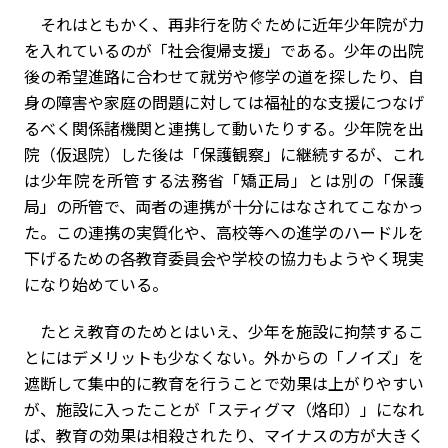
それはともかく、再非行を防ぐために近年少年院が力
を入れているのが「社会復帰支援」である。少年の出院
後の希望進路に合わせて就労や修学の道を探したり、自
身の障害や家庭の問題に対しては福祉的な支援につなげ
るべく関係諸機関と連携して動いたりする。少年院を出
院（仮退院）した後は「保護観察」に継続するが、これ
は少年院を所管する法務省「矯正局」とは別の「保護
局」の所管で、両者の連携が十分にはなされてこなかっ
た。この連携の実質化や、高校等への進学のハードルを
下げるための各教育委員会や学校の協力もようやく現実
になり始めている。
たとえ教育のためとはいえ、少年を施設に拘禁するこ
とにはデメリットも少なくない。外からの「ノイズ」を
遮断して集中的に教育を行うことで効果は上がりやすい
が、施設に入ったことが「スティグマ（烙印）」になれ
ば、教育の効果は相殺されたり、マイナスの方が大きく