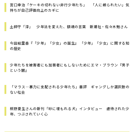
宮口幸治「ケーキの切れない非行少年たち」 「人に頼られたい」気
持ちが自己評価向上のカギに
土師守「淳」 少年法を変えた、鎮魂の言葉 新潮社・佐々木勉さん
今田絵里香『「少年」「少女」の誕生』 「少年」「少女」に関する知
の歴史
少年たちを被害者にも加害者にもしないために――エマ・ブラウン『男子
という闇』
「マラス―暴力に支配される少年たち」書評 ギャングしか選択肢の
ない社会
桐野夏生さんの新刊「砂に埋もれる犬」インタビュー 虐待された少
年、つぶされていく心