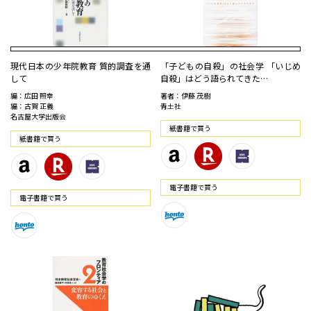
現代日本の少年院教育 質的調査を通
「子どもの自殺」の社会学 「いじめ
して
自殺」はどう語られてきた…
編：広田 照幸
著者：伊藤 茂樹
編：古賀 正義
青土社
名古屋大学出版会
紙書籍で買う
紙書籍で買う
電⼦書籍で買う
電⼦書籍で買う