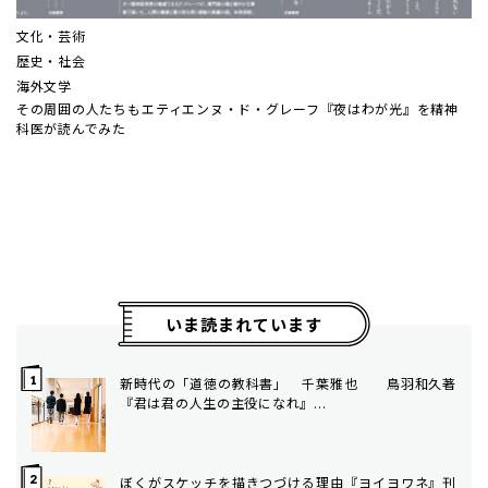
文化・芸術
歴史・社会
海外文学
その周囲の人たちも――エティエンヌ・ド・グレーフ『夜はわが光』を精神
科医が読んでみた
いま読まれています
新時代の「道徳の教科書」 千葉雅也 ――鳥羽和久著
『君は君の人生の主役になれ』...
ぼくがスケッチを描きつづける理由――『ヨイヨワネ』刊