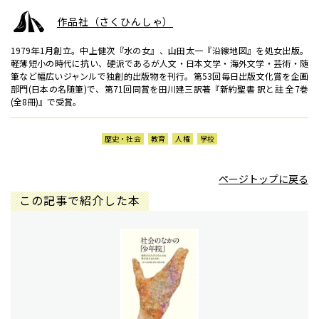
作品社（さくひんしゃ）
1979年1月創立。中上健次『水の女』、山田太一『沿線地図』を処女出版。
軽薄短小の時代に抗い、硬派であるが人文・日本文学・海外文学・芸術・随
筆など幅広いジャンルで独創的出版物を刊行。第53回毎日出版文化賞を企画
部門(日本の名随筆)で、第71回同賞を田川建三訳著『新約聖書 訳と註 全7巻
(全8冊)』で受賞。
歴史・社会
教育
人権
学校
ページトップに戻る
この記事で紹介した本