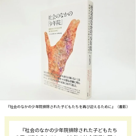
『社会のなかの少年院――排除された子どもたちを再び迎えるために』（書影）
『社会のなかの少年院――排除された子どもたち