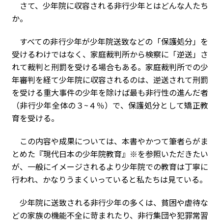
さて、少年院に収容される非行少年とはどんな人たち
か。
すべての非行少年が少年院送致などの「保護処分」を
受けるわけではなく、家庭裁判所から検察に「逆送」さ
れて裁判と刑罰を受ける場合もある。家庭裁判所での少
年審判を経て少年院に収容されるのは、逆送されて刑罰
を受ける重大事件の少年を除けば最も非行性の進んだ者
（非行少年全体の３~４％）で、保護処分として矯正教
育を受ける。
この内容や成果については、本書やかつて筆者らがま
とめた『現代日本の少年院教育』※を参照いただきたい
が、一般にイメージされるより少年院での教育は丁寧に
行われ、かなりうまくいっていると私たちは見ている。
少年院に送致される非行少年の多くは、貧困や虐待な
どの家族の機能不全に苛まれたり、非行集団や犯罪常習