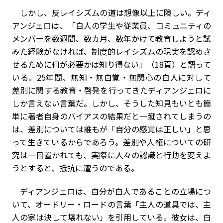
しかし、反レイシズムの道は想像以上に険しい。ディ
アンジェロは、「白人の学生や従業員、コミュニティの
メンバーを数週間、数カ月、数年かけて教育しようと試
みた経験がなければ、制度的レイシズムの現実を認めさ
せるために何が必要かは知り得ない」（18頁）と語って
いる。25年間、無知・無自覚・無関心の白人に対して
差別に関する教育・啓発を行ってきたディアンジェロに
しか言えない言葉だ。しかし、そうした知見もいとも簡
単に著者自身のバイアスの結果だと一蹴されてしまうの
は、差別については誰もが「自分の感覚は正しい」と思
って生きているからであろう。差別や人権についての研
究は一目置かれても、実際に人々の認識と行動を変えよ
うとすると、抵抗に遭うのである。
ディアンジェロは、自分が白人であることの立場につ
いて、オードリー・ロードの言葉「主人の道具では、主
人の家は決して壊れない」を引用している。彼女は、白