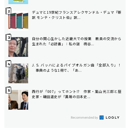
デュマと19世紀フランス――アレクサンドル・デュマ『新
訳 モンテ・クリスト伯』訳...
自分の関心生かした近畿大での授業 教員の交流から
生まれた「必読書」：私の謎 柄谷...
J. S. バッハによるパイプオルガン曲「全部入り」！
事典のような1冊で、「あ...
西行が「007」ってホント⁉ 作家・嵐山光三郎と歴
史家・磯田道史が「異端の日本史...
Recommended by