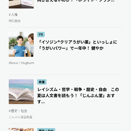
# 人権
明石書店
PR
「イソジン®クリアうがい薬」といっしょに
「うがいパワー」で一年中！ 健やか
iNova｜Hugkum
教養
レイシズム・哲学・戦争・歴史・自由 この
夏は人文書を読もう！「じんぶん堂」おす
す...
# 歴史・社会
じんぶん堂企画室
歴史・社会