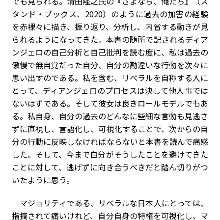
でも見られる。清田隆之氏の『さよなら、俺たち』（ス
タンド・ブックス、2020）のように過去の加害の経験
を赤裸々に描き、振り返り、分析し、内省する動きが見
られるようになってきた。本書の随所で記されるディア
ンジェロの自己分析と自己批判を読む度に、私は過去の
傲慢で無自覚だった自分、自分の勘違いな行動を次々に
思い出すのである。私を含む、リベラルを自称する人に
とって、ディアンジェロのプロセスは決して他人事では
ないはずである。そして彼女は良きロールモデルでもあ
る。私自身、自分の過去のどんなに些細な言動も見逃さ
ずに直視し、言語化し、可視化することで、次からの自
分の行動に反映しなければならないと本書を読んで痛感
した。そして、今まで自分がそうしたことを避けてきた
ことに対して、逃げずに向き合うべきだと踏ん切りがつ
いたように思う。
マジョリティである、リベラルな日本人にとっては、
指摘されて痛いけれど、自分自身の特権を可視化し、マ