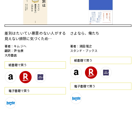
差別はたいてい悪意のない人がする
さよなら、俺たち
見えない排除に気づくため…
著者：キム ジヘ
著者：清田 隆之
翻訳：尹 怡景
スタンド・ブックス
大月書店
紙書籍で買う
紙書籍で買う
電⼦書籍で買う
電⼦書籍で買う