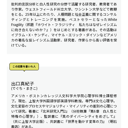
批判的言説分析と白人性研究の分野で活躍する研究者、教育者であ
り作家。ウェストフィールド州立大学、ワシントン大学などで教鞭
をとる。25年以上にわたり、人種問題と社会正義に関するコンサル
ティングとトレーニングを実施。ベストセラーとなったWhite
Fragility（邦題『ホワイト・フラジリティ 私たちはなぜレイシズム
に向き合えないのか？』）をはじめとする著書がある。その活動は
イブラム・X・ケンディ、マイケル・エリック・ダイソンなどアメリ
カの著名な反レイシズム活動家、研究者、作家らから高い評価を受
けている。
この記事を書いた人
出口真紀子
(でぐち・まきこ)
アメリカ・ボストンカレッジ人文科学大学院心理学科博士課程修
了。現在、上智大学外国語学部英語学科教授。専門は文化心理学。
文化変容のプロセスやマジョリティ・マイノリティの差別の心理につ
いて研究。著書に『北米研究入門2』（分担執筆「第6章 白人性と
特権の心理学」）、監訳書に『真のダイバーシティをめざして』
（共に上智大学出版）、共訳書に『世界を動かす変革の力』（明石
書店）がある。