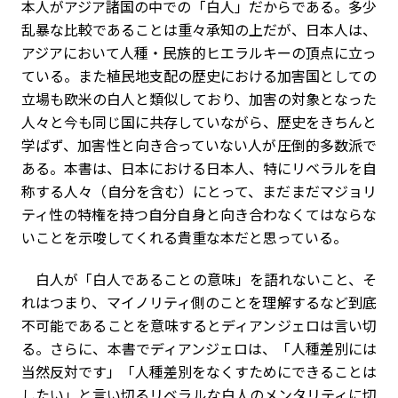
本人がアジア諸国の中での「白人」だからである。多少
乱暴な比較であることは重々承知の上だが、日本人は、
アジアにおいて人種・民族的ヒエラルキーの頂点に立っ
ている。また植民地支配の歴史における加害国としての
立場も欧米の白人と類似しており、加害の対象となった
人々と今も同じ国に共存していながら、歴史をきちんと
学ばず、加害性と向き合っていない人が圧倒的多数派で
ある。本書は、日本における日本人、特にリベラルを自
称する人々（自分を含む）にとって、まだまだマジョリ
ティ性の特権を持つ自分自身と向き合わなくてはならな
いことを示唆してくれる貴重な本だと思っている。
白人が「白人であることの意味」を語れないこと、そ
れはつまり、マイノリティ側のことを理解するなど到底
不可能であることを意味するとディアンジェロは言い切
る。さらに、本書でディアンジェロは、「人種差別には
当然反対です」「人種差別をなくすためにできることは
したい」と言い切るリベラルな白人のメンタリティに切