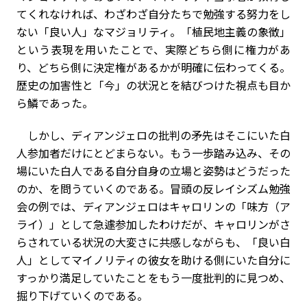
てくれなければ、わざわざ自分たちで勉強する努力をし
ない「良い人」なマジョリティ。「植民地主義の象徴」
という表現を用いたことで、実際どちら側に権力があ
り、どちら側に決定権があるかが明確に伝わってくる。
歴史の加害性と「今」の状況とを結びつけた視点も目か
ら鱗であった。
しかし、ディアンジェロの批判の矛先はそこにいた白
人参加者だけにとどまらない。もう一歩踏み込み、その
場にいた白人である自分自身の立場と姿勢はどうだった
のか、を問うていくのである。冒頭の反レイシズム勉強
会の例では、ディアンジェロはキャロリンの「味方（ア
ライ）」として急遽参加したわけだが、キャロリンがさ
らされている状況の大変さに共感しながらも、「良い白
人」としてマイノリティの彼女を助ける側にいた自分に
すっかり満足していたことをもう一度批判的に見つめ、
掘り下げていくのである。