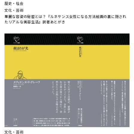
歴史・社会
文化・芸術
華麗な容姿の秘密とは？『ルネサンス女性になる方法――絵画の裏に隠され
たリアルな美容生活』訳者あとがき
文化・芸術