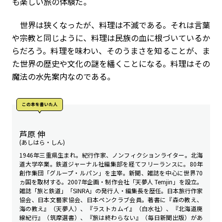
も楽しい旅の体験だ。
世界は狭くなったが、料理は不滅である。それは言葉
や宗教と同じように、料理は民族の血に根づいているか
らだろう。料理を味わい、そのうまさを知ることが、ま
た世界の歴史や文化の謎を繙くことになる。料理はその
魔法の水先案内なのである。
この本を書いた人
芦原 伸
(あしはら・しん)
1946年三重県生まれ。紀行作家、ノンフィクションライター。北海
道大学卒業。鉄道ジャーナル社編集部を経てフリーランスに。80年
創作集団「グループ・ルパン」を主宰。新聞、雑誌を中心に世界70
ヵ国を取材する。2007年企画・制作会社「天夢人 Temjin」を設立。
雑誌「旅と鉄道」「SINRA」の発行人・編集長を歴任。日本旅行作家
協会、日本文藝家協会、日本ペンクラブ会員。著書に『森の教え、
海の教え』（天夢人）、『ラストカムイ』（白水社）、『北海道廃
線紀行』（筑摩選書）、『旅は終わらない』（毎日新聞出版）があ