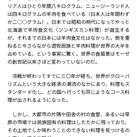
リア人はひとり年間八キログラム、ニュージーランド人
は四キログラムの羊肉を食べている（日本人は年間わず
か二○○グラム）。日本では昭和の時代になってやっと
北海道で羊肉食文化（ジンギスカン料理）が誕生する
が、それまでの日本には羊肉食文化はなかった。旅を重
ねると今さらながら遊牧民族と羊肉料理が世界の大半を
占めている、という事実に驚く。世界の食風景はモーゼ
の創世記以来さほど変わっていないのだ。
冷戦が終わってすでに三〇年が経ち、世界がグローバ
リズムという大きな経済の潮流のなかにあり、料理もス
タンダード化し、どの国へ行っても同じようなコース料
理が出されるようになった。
しかし、大都市の片隅や田舎の村の食堂、あるいは草
原の市場では民族固有の料理はしたたかに残っており、
その土地でしか味わうことのできない料理を見つけるの