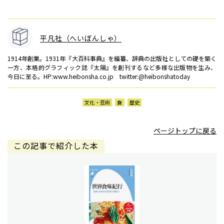
平凡社（へいぼんしゃ）
1914年創業。1931年『大百科事典』を編纂、辞典の出版社としての礎を築く
一方、本格的グラフィック誌『太陽』を創刊するなど多様な出版物を生み、
今日に至る。HP:www.heibonsha.co.jp twitter:@heibonshatoday
文化・芸術
食
歴史
ページトップに戻る
この記事で紹介した本