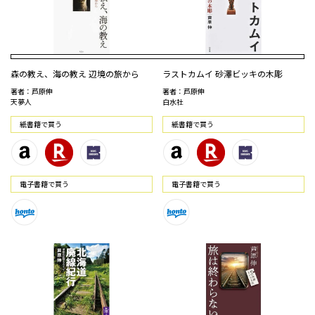
森の教え、海の教え 辺境の旅から
ラストカムイ 砂澤ビッキの木彫
著者：芦原伸
著者：芦原伸
天夢人
白水社
紙書籍で買う
紙書籍で買う
電⼦書籍で買う
電⼦書籍で買う