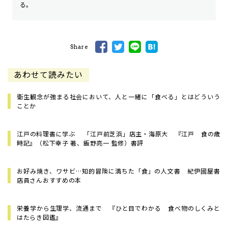
る。
Share
あわせて読みたい
衛生観念が強まる社会において、人と一緒に「食べる」とはどういう
ことか
江戸の料理書に学ぶ 「江戸前芝浜」店主・海原大 ――『江戸 食の歳
時記』（松下幸子 著、飯野亮一 監修）書評
お好み焼き、ワサビ…知的冒険に満ちた「食」の人文書 紀伊國屋書
店員さんおすすめの本
栄養学から生理学、流通まで 『ひと目でわかる 食べ物のしくみと
はたらき図鑑』