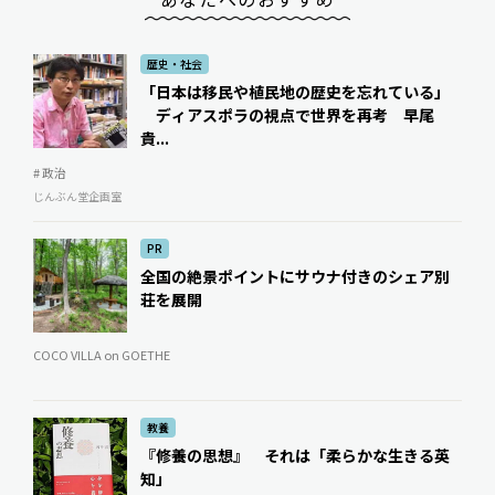
歴史・社会
「日本は移民や植民地の歴史を忘れている」
ディアスポラの視点で世界を再考 早尾
貴...
# 政治
じんぶん堂企画室
PR
全国の絶景ポイントにサウナ付きのシェア別
荘を展開
COCO VILLA on GOETHE
教養
『修養の思想』 それは「柔らかな生きる英
知」