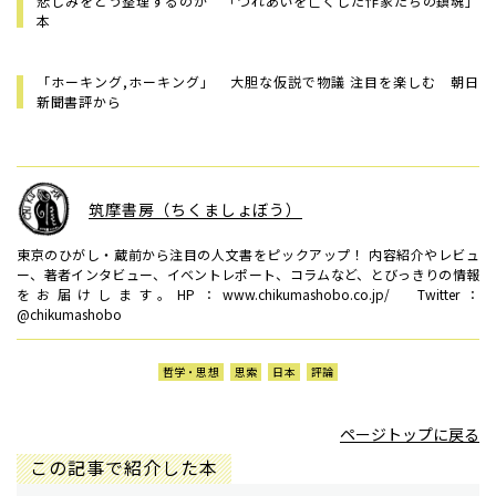
悲しみをどう整理するのか 「つれあいを亡くした作家たちの鎮魂」
本
「ホーキング,ホーキング」 大胆な仮説で物議 注目を楽しむ 朝日
新聞書評から
筑摩書房（ちくましょぼう）
東京のひがし・蔵前から注目の人文書をピックアップ！ 内容紹介やレビュ
ー、著者インタビュー、イベントレポート、コラムなど、とびっきりの情報
をお届けします。HP：www.chikumashobo.co.jp/ Twitter：
@chikumashobo
哲学・思想
思索
日本
評論
ページトップに戻る
この記事で紹介した本