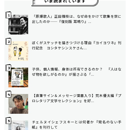
いま読まれています
「原爆歌人」正田篠枝は、なぜ命をかけて歌集を世に
出したのか——『復刻版 耳鳴り』...
ぼくがスケッチを描きつづける理由――『ヨイヨワネ』刊
行記念 ヨシタケシンスケさん...
子供、個人情報、身体は所有できるのか？ 『人はな
ぜ物を欲しがるのか』が揺さぶる「...
【直筆サイン＆メッセージ葉書入り】荒木優太編『プ
ロレタリア文学セレクション』を好...
チェルヌイシェフスキーとは何者か――『宛名のない手
紙』を刊行して