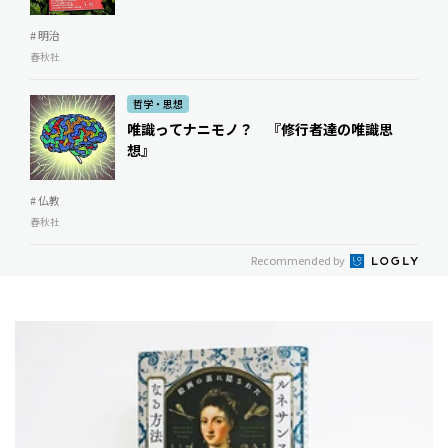
# 明治
春秋社
哲学・思想
唯識ってナニモノ？ ――『修行者達の唯識思
想』
# 仏教
春秋社
Recommended by