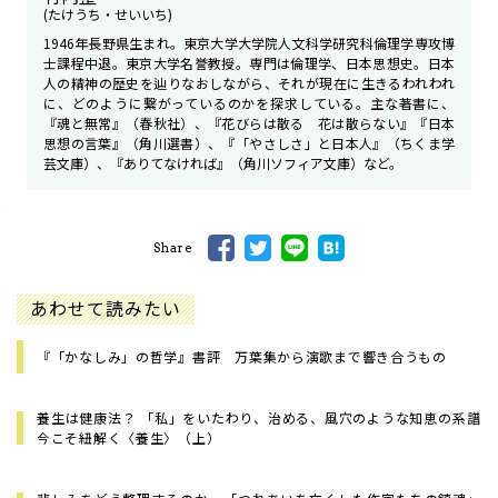
(たけうち・せいいち)
1946年長野県生まれ。東京大学大学院人文科学研究科倫理学専攻博
士課程中退。東京大学名誉教授。専門は倫理学、日本思想史。日本
人の精神の歴史を辿りなおしながら、それが現在に生きるわれわれ
に、どのように繋がっているのかを探求している。主な著書に、
『魂と無常』（春秋社）、『花びらは散る 花は散らない』『日本
思想の言葉』（角川選書）、『「やさしさ」と日本人』（ちくま学
芸文庫）、『ありてなければ』（角川ソフィア文庫）など。
Share
あわせて読みたい
『「かなしみ」の哲学』書評 万葉集から演歌まで響き合うもの
養生は健康法？ 「私」をいたわり、治める、風穴のような知恵の系譜――
今こそ紐解く〈養生〉（上）