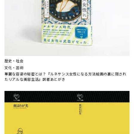
歴史・社会
文化・芸術
華麗な容姿の秘密とは？『ルネサンス女性になる方法――絵画の裏に隠され
たリアルな美容生活』訳者あとがき