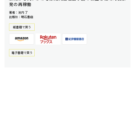
発の再稼働
著者：池内 了
出版社：明石書店
紙書籍で買う
電⼦書籍で買う