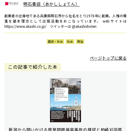
明石書店（あかししょてん）
創業者の出身地である兵庫県明石市から社名をとり1978年に創業。人権の尊
重を基本理念として出版活動をおこなっています。 webサイトは
https://www.akashi.co.jp/ ツイッターは @akashishoten
歴史・社会
社会
政治
ページトップに戻る
この記事で紹介した本
新潟から問いかける原発問題――福島事故の検証と柏崎刈羽原