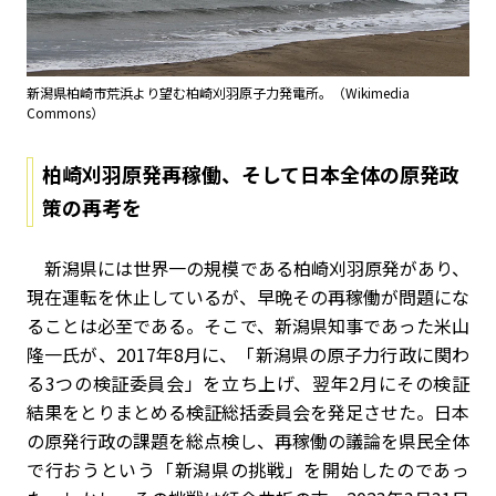
新潟県柏崎市荒浜より望む柏崎刈羽原子力発電所。（Wikimedia
Commons）
柏崎刈羽原発再稼働、そして日本全体の原発政
策の再考を
新潟県には世界一の規模である柏崎刈羽原発があり、
現在運転を休止しているが、早晩その再稼働が問題にな
ることは必至である。そこで、新潟県知事であった米山
隆一氏が、2017年8月に、「新潟県の原子力行政に関わ
る3つの検証委員会」を立ち上げ、翌年2月にその検証
結果をとりまとめる検証総括委員会を発足させた。日本
の原発行政の課題を総点検し、再稼働の議論を県民全体
で行おうという「新潟県の挑戦」を開始したのであっ