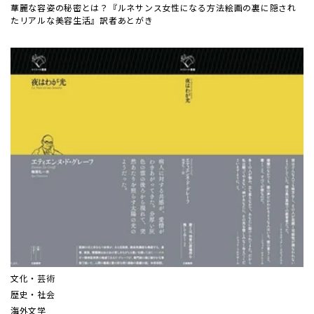
華麗な容姿の秘密とは？『ルネサンス女性になる方法――絵画の裏に隠され
たリアルな美容生活』訳者あとがき
文化・芸術
歴史・社会
海外文学