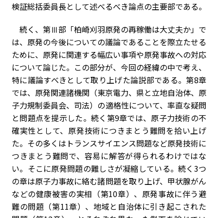
検証総括委員長として述べるべき論点の主要部である。
続く、第Ⅲ部「柏崎刈羽原発の再稼働は大丈夫か」で
は、原発の今後についての議論であることを際立たせる
ために、原発に関連する幅広い事項や原発事故への対応
について論じた。この部分が、今回の経緯の中で考え、
特に議論すべきとして取り上げた論説部である。第8章
では、原発関連諸機関（東京電力、県と立地自治体、原
子力規制委員会、司法）の適格性について、率直な疑問
と問題点を提示した。続く第9章では、原子力技術の不
確実性として、原発技術につきまとう難問を拾い上げ
た。その多くはトランスサイエンス問題など原発技術に
つきまとう難問で、容易に解答が得られるわけではな
い。そこに原発問題の難しさが凝縮している。続く3つ
の章は原子力事故に絡む諸問題を取り上げ、甲状腺がん
などの健康被害の実相（第10章）、原発事故に伴う避
難の問題（第11章）、地域と自治体に引き起こされた