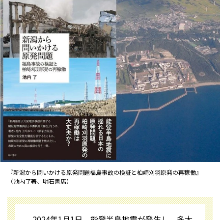
『新潟から問いかける原発問題――福島事故の検証と柏崎刈羽原発の再稼働』
（池内了著、明石書店）
2024年1月1日、能登半島地震が発生し、多大