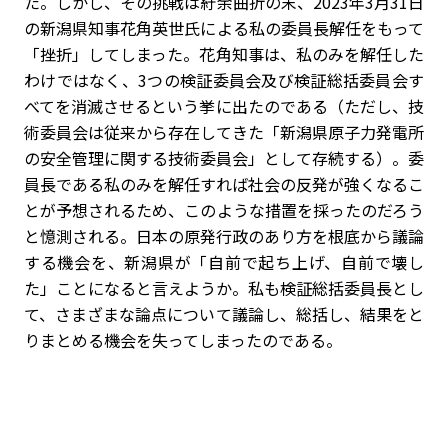
た。しかし、その挑戦は紆余曲折の末、2023年3月31日
の新潟県知事花角英世氏による私の委員長解任をもって
「挫折」してしまった。花角知事は、私のみを解任した
わけではなく、3つの検証委員会及び検証総括委員会す
べてを消滅させるという挙に出たのである（ただし、技
術委員会は従来から存在してきた「新潟県原子力発電所
の安全管理に関する技術委員会」として存続する）。委
員長である私のみを解任すれば社会の反発が強くなるこ
とが予想されるため、このような措置を採ったのだろう
と憶測される。日本の原発行政のあり方を根底から議論
する機会を、新潟県が「自前で起ち上げ、自前で壊し
た」ことになると言えようか。私も検証総括委員長とし
て、さまざまな論点について議論し、総括し、結果をと
りまとめる機会を失ってしまったのである。