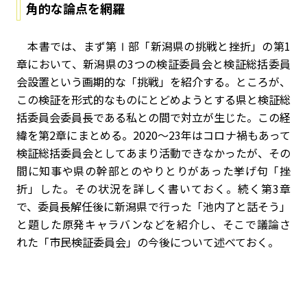
角的な論点を網羅
本書では、まず第Ⅰ部「新潟県の挑戦と挫折」の第1
章において、新潟県の3つの検証委員会と検証総括委員
会設置という画期的な「挑戦」を紹介する。ところが、
この検証を形式的なものにとどめようとする県と検証総
括委員会委員長である私との間で対立が生じた。この経
緯を第2章にまとめる。2020～23年はコロナ禍もあって
検証総括委員会としてあまり活動できなかったが、その
間に知事や県の幹部とのやりとりがあった挙げ句「挫
折」した。その状況を詳しく書いておく。続く第3章
で、委員長解任後に新潟県で行った「池内了と話そう」
と題した原発キャラバンなどを紹介し、そこで議論さ
れた「市民検証委員会」の今後について述べておく。