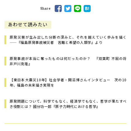
Share
あわせて読みたい
原発災害が生み出した分断の深みと、それを越えていく歩みを描く
——『福島原発事故被災者 苦難と希望の人類学』より
原発事故が本当に奪ったものは何だったのか？ 『双葉町 不屈の将
井戸川克隆』
【東日本大震災10年】社会学者・開沼博さんインタビュー 次の10
年、福島の未来描き実現を
原発問題について、科学でもなく、経済学でもなく、哲学が果たすべ
き役割とは？ 國分功一郎『原子力時代における哲学』