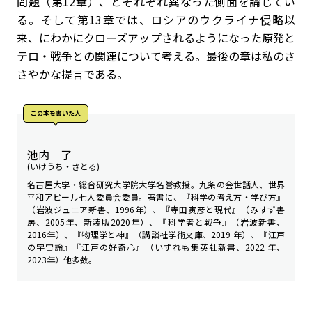
問題（第12章）、とそれぞれ異なった側面を論じてい
る。そして第13章では、ロシアのウクライナ侵略以
来、にわかにクローズアップされるようになった原発と
テロ・戦争との関連について考える。最後の章は私のさ
さやかな提言である。
この本を書いた人
池内 了
(いけうち・さとる)
名古屋大学・総合研究大学院大学名誉教授。九条の会世話人、世界
平和アピール七人委員会委員。著書に、『科学の考え方・学び方』
（岩波ジュニア新書、1996年）、『寺田寅彦と現代』（みすず書
房、2005年、新装版2020年）、『科学者と戦争』（岩波新書、
2016年）、『物理学と神』（講談社学術文庫、2019 年）、『江戸
の宇宙論』『江戸の好奇心』（いずれも集英社新書、2022 年、
2023年）他多数。