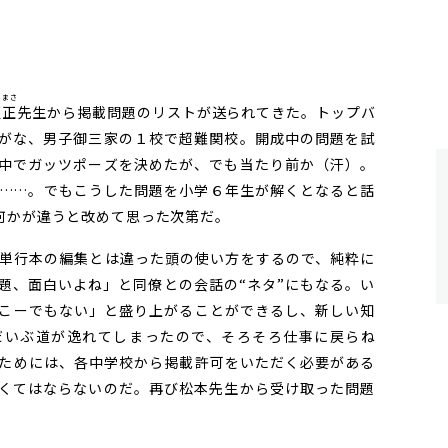
ろまさ
亘正
先生から掲載問題のリストが送られてきた。トップバ
がな、男子御三家の１校で超難関校。開成中の問題を試
中でガッツポーズを決めたが、でも当たり前か（汗）。
……。でもこうした問題を小学６年生が解くとなると話
何かが違うと改めて思った次第だ。
単行本の編集とは違った頭の使い方をするので、純粋に
題、面白いよね」と同僚との会話の“ネタ”にもなる。い
こーでもない」と盛り上がることができるし、新しい知
だいぶ道が逸れてしまったので、そろそろ仕事に戻らね
ためには、各中学校から掲載許可をいただく必要がある
くてはならないのだ。再び松本先生から受け取った問題