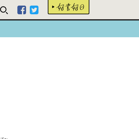
好書
えて～