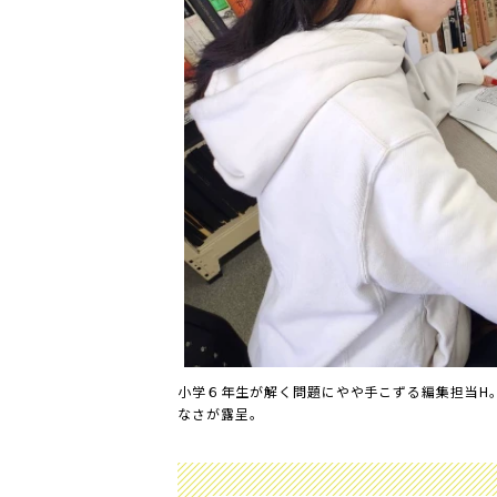
小学６年生が解く問題にやや手こずる編集担当H
なさが露呈。