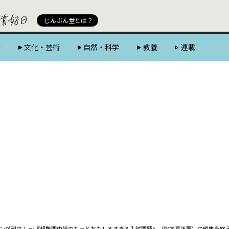
じんぶん堂 powered by 好書好日
じんぶん堂とは？
会
文化・芸術
自然・科学
教養
連載
ンが到来！ ～『超難関中学のもっとおもしろすぎる入試問題』（松本亘正著）の編集を終