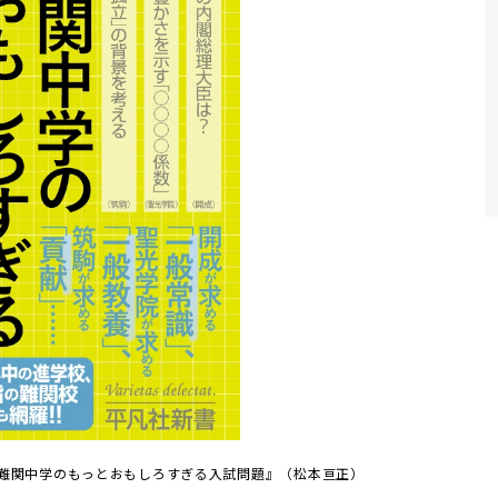
『超難関中学のもっとおもしろすぎる入試問題』（松本亘正）