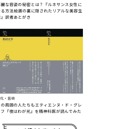
華麗な容姿の秘密とは？『ルネサンス女性に
なる方法――絵画の裏に隠されたリアルな美容生
活』訳者あとがき
文化・芸術
その周囲の人たちも――エティエンヌ・ド・グレ
ーフ『夜はわが光』を精神科医が読んでみた