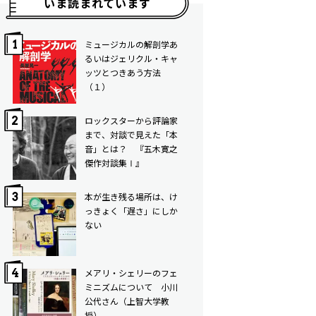
いま読まれています
ミュージカルの解剖学――あ
るいはジェリクル・キャ
ッツとつきあう方法
（１）
ロックスターから評論家
まで、対談で見えた「本
音」とは？ 『五木寛之
傑作対談集Ⅰ』
本が生き残る場所は、け
っきょく「遅さ」にしか
ない
メアリ・シェリーのフェ
ミニズムについて 小川
公代さん（上智大学教
授）