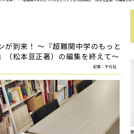
ンが到来！ ～『超難関中学のもっと
』（松本亘正著）の編集を終えて～
記事：平凡社