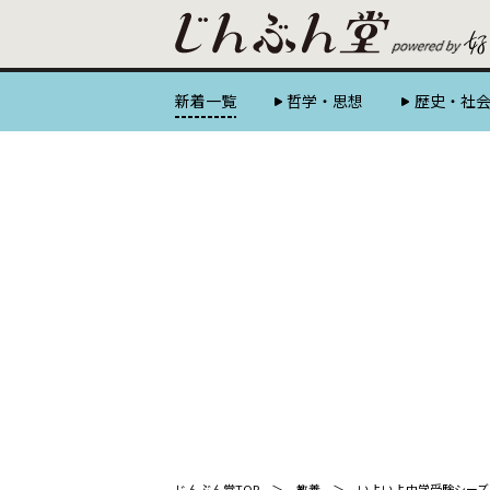
新着一覧
哲学・思想
歴史・社
じんぶん堂TOP
教養
いよいよ中学受験シーズ