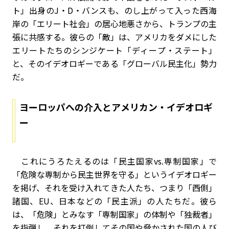
ト」出身の
J
・
D
・バンスも、のし上がって入った西海
岸の「エリート社会」の居心地悪さから、トランプの主
張に共感する。彼らの「敵」は、アメリカをダメにした
エリートたちのシンジケート「ディープ・ステート」
と、そのイデオロギーである「グローバル民主化」勢力
だ。
ヨーロッパへの介入とアメリカン・イデオロギ
ー
これにうろたえるのは「民主国家vs.専制国家」で
「危険な専制から民主世界を守る」というイデオロギー
を掲げ、それを受け入れてきた人たち、つまり「西側」
諸国、EU、日本などの「民主派」の人たちだ。彼ら
は、「危険」とみなす「専制国家」の体制や「独裁者」
を指弾し、それを打倒してその国や脅かされた国の人び