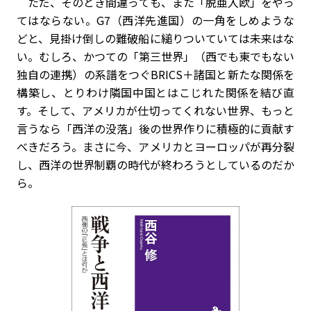
ただ、そのとき間違っても、また「脱亜入欧」をやっ
てはならない。
G7
（西洋先進国）の一角をしめような
どと、見掛け倒しの難破船に縋りついていては未来はな
い。むしろ、かつての「第三世界」（西でも東でもない
独自の連携）の系譜をつぐ
BRICS
＋諸国と新たな関係を
構築し、とりわけ隣国中国とはこじれた関係を結び直
す。そして、アメリカが仕切ってくれない世界、もっと
言うなら「西洋の没落」後の世界作りに積極的に貢献す
べきだろう。まさに今、アメリカとヨーロッパが再分裂
し、西洋の世界制覇の時代が終わろうとしているのだか
ら。