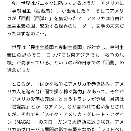
今、世界はパニックに陥っているようだ。アメリカに
「専制君主（独裁者） 」が出現した？ そしてアメリ
カが「西側（西洋）」を裏切った？ アメリカは自由と
民主主義の国、繁栄する世界のリーダー、文明の未来だ
ったはずなのに…。
世界は「民主主義国と専制主義国」が対立し、専制主
義国の野心でヨーロッパでも東アジアでも「戦争の危
機」が高まっている、というのが昨日までの「西側」の
通念だった。
ところが、「ばかな戦争にアメリカを巻き込み、アメ
リカ人を踏み台に闇で操り稼ぐ勢力」があって、それが
「アメリカ没落の元凶」と言うトランプが登場。最初は
「陰謀論」とか「
Q
アノン」とか言われて追い落とされ
たが、それでも「メイク・アメリカ・グレート・アゲイ
ン（
MAGA
）」のスローガンで大統領に返り咲き。アメ
リカのグローバル展開の影で辛酸をなめた「ラストベル