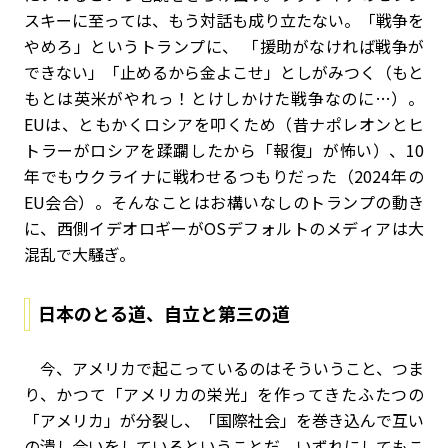
スキーに至っては、もう対話も成り立たない。「戦争を
やめろ」というトランプに、 「援助がなければ戦争が
できない」「止めるから金よこせ」としがみつく（もと
もとは英米がやれっ！とけしかけた戦争なのに…）。
EU
は、ともかくロシアを叩くため（昔ナポレオンとヒ
トラーがロシアを蹂躙したから「報復」が怖い）、
10
年でもウクライナに戦わせるつもりだった（
2024
年の
EU
会合）。そんなことはお構いなしのトランプの動き
に、西側イデオロギーが
OS
デフォルトのメディアは大
混乱で大騒ぎ。
日本のとる道、自立と第三の道
今、アメリカで起こっているのはそういうこと、つま
り、かつて「アメリカの栄光」を作ってきたふたつの
「アメリカ」が分裂し、「国際社会」を巻き込んで互い
の潰し合いをしているということだ。いずれにしてもこ