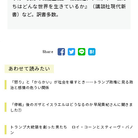
ちはどんな世界を生きているか』（講談社現代新
書）など。訳書多数。
Share
あわせて読みたい
「怒り」と「からかい」が社会を壊すとき──トランプ政権に見る政
治と感情の危うい関係
「停戦」後のガザとイスラエルはどうなるのか――早尾貴紀さんに聞きま
した①
トランプ大統領を創った男たち ロイ・コーンとスティーヴ・バノ
ン