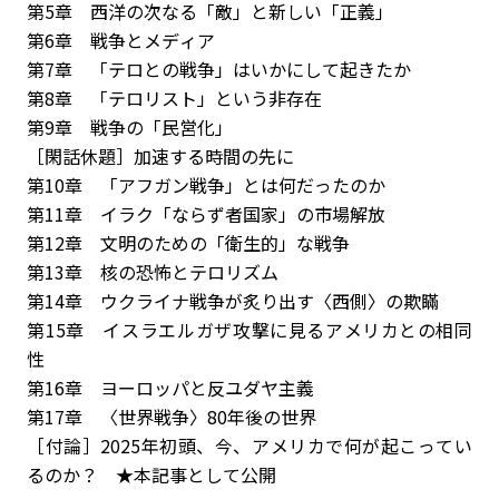
第5章 西洋の次なる「敵」と新しい「正義」
第6章 戦争とメディア
第7章 「テロとの戦争」はいかにして起きたか
第8章 「テロリスト」という非存在
第9章 戦争の「民営化」
［閑話休題］加速する時間の先に
第10章 「アフガン戦争」とは何だったのか
第11章 イラク――「ならず者国家」の市場解放
第12章 文明のための「衛生的」な戦争
第13章 核の恐怖とテロリズム
第14章 ウクライナ戦争が炙り出す〈西側〉の欺瞞
第15章 イスラエル――ガザ攻撃に見るアメリカとの相同
性
第16章 ヨーロッパと反ユダヤ主義
第17章 〈世界戦争〉80年後の世界
［付論］2025年初頭、今、アメリカで何が起こってい
るのか？ ★本記事として公開