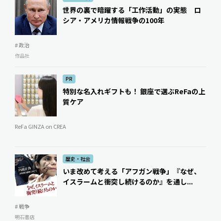
世界の裏で暗躍する「工作活動」の実態 ロ
シア・アメリカ情報戦争の100年
# 政治
作品社
PR
特別な名入れギフトも！ 銀座で選ぶReFaの上
質ケア
ReFa GINZA on CREA
歴史・社会
いま改めて考える「アフガン戦争」――『なぜ、
イスラームと衝突し続けるのか』を通し...
# 戦争
明石書店