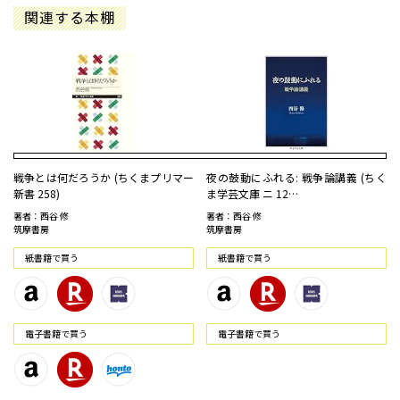
関連する本棚
戦争とは何だろうか (ちくまプリマー
夜の鼓動にふれる: 戦争論講義 (ちく
新書 258)
ま学芸文庫 ニ 12…
著者：西谷 修
著者：西谷 修
筑摩書房
筑摩書房
紙書籍で買う
紙書籍で買う
電⼦書籍で買う
電⼦書籍で買う