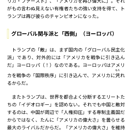
リカ・ファースト」、「アメリカを再び偉大に」。それ
がもの言わぬ見えない有権者たちの強い支持を得て、ト
ランプは再び彼らのチャンピオンになった。
グローバル関与派と「西側」（ヨーロッパ）
トランプの「敵」は、まず国内の「グローバル民主化
派」であり、対外的には「アメリカを戦争に引き込ん
だ」ヨーロッパ（！）なのである。ヨーロッパはアメリ
もた
カを戦争の「国際秩序」に引き込んで、アメリカに
凭
れ
るからだ。
またトランプは、世界を都合よく分断するエリートた
ちの「イデオロギー」を認めない。それでも中国と敵対
するのは、中国が周辺で「人権抑圧」する専制主義国だ
からではなく、たんに「アメリカの偉大さ」を曇らせる
最大のライバルだからだ。「アメリカの偉大さ」を維持