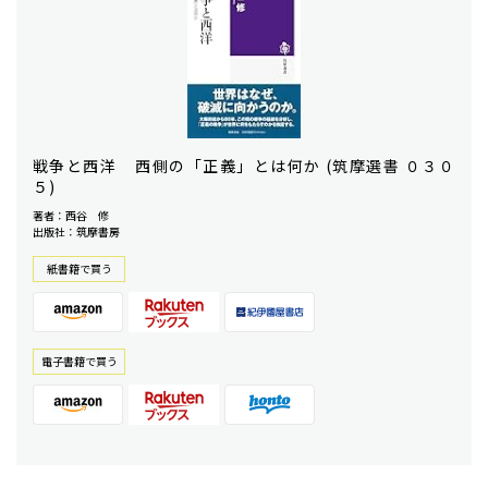
戦争と西洋 ――西側の「正義」とは何か (筑摩選書 ０３０
５)
著者：西谷 修
出版社：筑摩書房
紙書籍で買う
電⼦書籍で買う