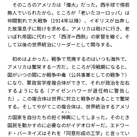
そのころのアメリカは「偉大」だった。西半球で傍若
無人でいられたから。ところが「老いたヨーロッパ」は
仲間割れで大戦争（
1914
年以降）、イギリスが出奔し
た放蕩息子に助けを求める。アメリカは助けに行き、老
いぼれ帝国に代わって「西洋＝西側」の家督を継ぐ。そ
して以後の世界統治にリーダーとして関与する。
初めはよかった。戦争で荒廃するのはいつも海外で、
アメリカは繁栄する一方だ。ところが冷戦期になると、
国がいつの間にか戦争中毒（公共事業としての戦争？）
になり、軍政官学産複合体ができて、それが政治を左右
するようになる（アイゼンハワーが退任時に警告し
た）。この複合体は世界に対立と戦争があることで繁栄
する。そしてやがてこの複合体は、世界統治するアメリ
みこし
カ国家を自分たちの担ぐ
神輿
にしてしまった。そのとき
国民を動かすのに必要なのがイデオロギーだ。
エドワー
ド・バーネイズ
はそれを「同意形成の工学」と言ってい