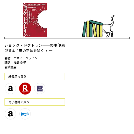
ショック・ドクトリン──惨事便乗
型資本主義の正体を暴く（上…
著者：ナオミ・クライン
翻訳：幾島 幸子
岩波書店
紙書籍で買う
電⼦書籍で買う