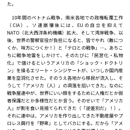
た。
10年間のベトナム戦争、南米各地での政権転覆工作
（CIA）、ソ連崩壊後には、EUの自立を抑えて
NATO（北大西洋条約機構）拡大、そして湾岸戦争、以
後、世界の警察官役が負担になると、皆でやれ（敵につ
くか、味方につくか！）と「テロとの戦争」…。あちこ
ちに戦争地雷をしかけて、そのたびに「民営化・私物
化」で儲けるというアメリカの「ショック・ドクトリ
ン」を操るエリート・シンジケートが、いつしか国内産
業を空洞化させた。そのうえ各地から移民が流入し、そ
うして「アメリカ（人）」の凋落を招いてきた。なのに
戦争屋連中が、世界にいい顔をするために人権だとか弱
者保護だとか多様性だとか言う。そのせいで「アメリカ
人」が割を食い見捨てられてきた（「逆差別だ」！）。
それに連中は、アメリカを作り出してきた不動産屋やプ
ロレス興行を「野卑」としてバカにする。だから「アメ