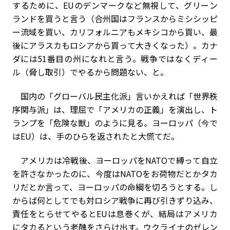
するために、
EU
のデンマークなど無視して、グリーン
ランドを買うと言う（合州国はフランスからミシシッピ
ー流域を買い、カリフォルニアもメキシコから買い、最
後にアラスカもロシアから買って大きくなった）。カナ
ダには
51
番目の州になれと言う。戦争ではなくディー
ル（脅し取引）でやるから問題ない、と。
国内の「グローバル民主化派」言いかえれば「世界秩
序関与派」は、理屈で「アメリカの正義」を演出し、ト
ランプを「危険な獣」のように見る。ヨーロッパ（今で
は
EU
）は、手のひらを返されたと大慌てだ。
アメリカは冷戦後、ヨーロッパを
NATO
で縛って自立
を許さなかったのに、今度は
NATO
をお荷物だとかタカ
リだとか言って、ヨーロッパの命綱を切ろうとする。し
からば何としてでも対ロシア戦争に再び引きずり込み、
責任をとらせてやると
EU
は息巻くが、結局はアメリカ
にタカるという老醜をさらけ出す。ウクライナのゼレン