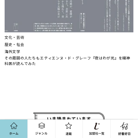
文化・芸術
歴史・社会
海外文学
その周囲の人たちも――エティエンヌ・ド・グレーフ『夜はわが光』を精神
科医が読んでみた
いま読まれています
ホーム
ジャンル
連載
古代、女帝は例外ではなく普遍だった ──義江明子