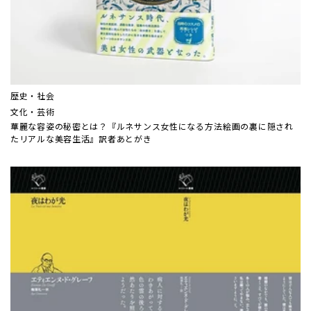
歴史・社会
文化・芸術
華麗な容姿の秘密とは？『ルネサンス女性になる方法――絵画の裏に隠され
たリアルな美容生活』訳者あとがき