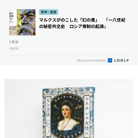
哲学・思想
マルクスがのこした「幻の書」 『一八世紀
の秘密外交史 ロシア専制の起源』
# 政治
白水社
Recommended by