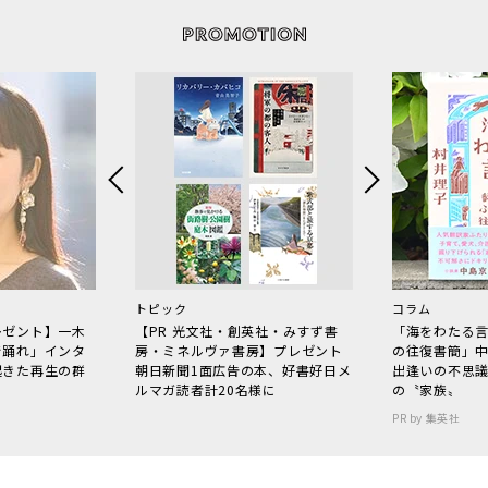
トピック
コラム
レゼント】一木
【PR 光文社・創英社・みすず書
「海をわたる
で踊れ」インタ
房・ミネルヴァ書房】プレゼント
の往復書簡」
起きた再生の群
朝日新聞1面広告の本、好書好日メ
出逢いの不思
ルマガ読者計20名様に
の〝家族〟
PR by 集英社