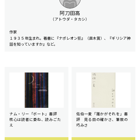
阿刀田高
（アトウダ・タカシ）
作家
１９３５年生まれ。著書に『ナポレオン狂』（直木賞）、『ギリシア神
話を知っていますか』など。
ナム・リー「ボート」書評
佐伯一麦「誰かがそれを」書
核心は読者に委ね、読みごた
評 見る目の確かさ、筆致の
え
巧みさ