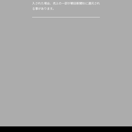
入された場合、売上の一部が朝日新聞社に還元され
る事があります。