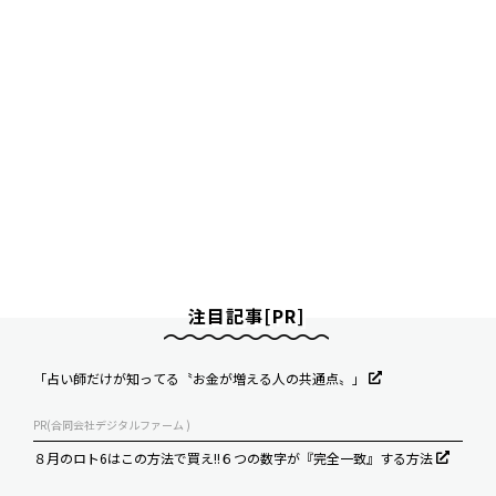
注目記事[PR]
「占い師だけが知ってる〝お金が増える人の共通点〟」
PR(合同会社デジタルファーム )
８月のロト6はこの方法で買え!!６つの数字が『完全一致』する方法