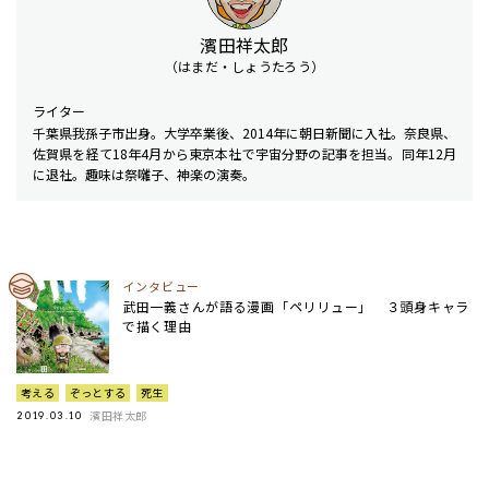
濱田祥太郎
（はまだ・しょうたろう）
ライター
千葉県我孫子市出身。大学卒業後、2014年に朝日新聞に入社。奈良県、
佐賀県を経て18年4月から東京本社で宇宙分野の記事を担当。同年12月
に退社。趣味は祭囃子、神楽の演奏。
インタビュー
武田一義さんが語る漫画「ペリリュー」 ３頭身キャラ
で描く理由
考える
ぞっとする
死生
濱田祥太郎
2019.03.10