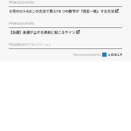
PR(株式会社MURA)
８月のロト6はこの方法で買え!!６つの数字が『完全一致』する方法
PR(株式会社MURA)
【当選】金運が上がる直前に起こるサイン
PR(合同会社デジタルファーム )
Recommended by