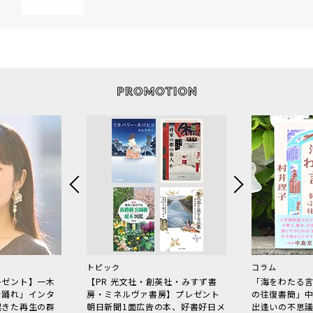
トピック
コラム
レゼント】一木
【PR 光文社・創英社・みすず書
「海をわたる
で踊れ」インタ
房・ミネルヴァ書房】プレゼント
の往復書簡」
起きた再生の群
朝日新聞1面広告の本、好書好日メ
出逢いの不思