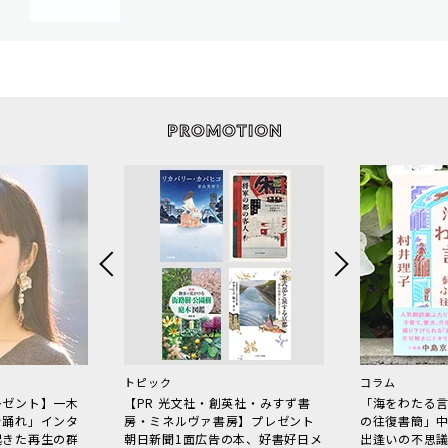
トピック
コラム
レゼント】一木
【PR 光文社・創英社・みすず書
「海をわたる
で踊れ」インタ
房・ミネルヴァ書房】プレゼント
の往復書簡」
起きた再生の群
朝日新聞1面広告の本、好書好日メ
出逢いの不思