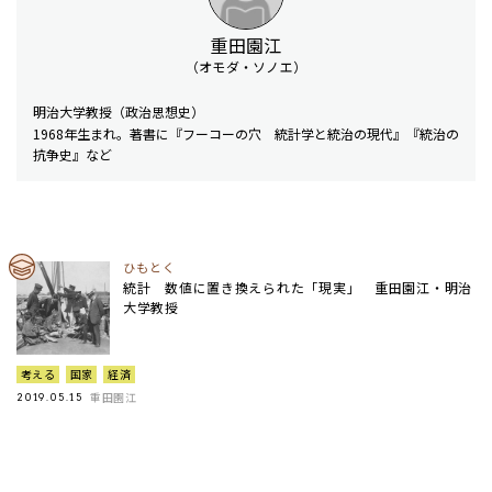
重田園江
（オモダ・ソノエ）
明治大学教授（政治思想史）
1968年生まれ。著書に『フーコーの穴 統計学と統治の現代』『統治の
抗争史』など
ひもとく
統計 数値に置き換えられた「現実」 重田園江・明治
大学教授
考える
国家
経済
重田園江
2019.05.15