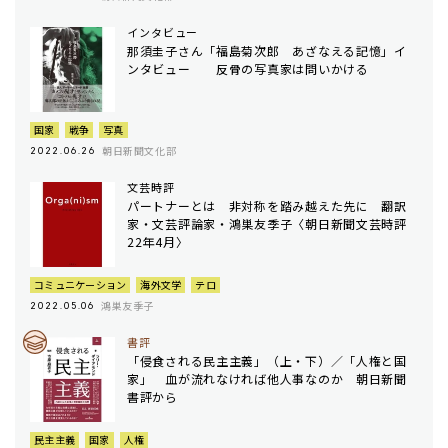
インタビュー
那須圭子さん「福島菊次郎 あざなえる記憶」イ
ンタビュー 反骨の写真家は問いかける
国家
戦争
写真
朝日新聞文化部
2022.06.26
文芸時評
パートナーとは 非対称を踏み越えた先に 翻訳
家・文芸評論家・鴻巣友季子〈朝日新聞文芸時評
22年4月〉
コミュニケーション
海外文学
テロ
鴻巣友季子
2022.05.06
書評
「侵食される民主主義」（上・下）／「人権と国
家」 血が流れなければ他人事なのか 朝日新聞
書評から
民主主義
国家
人権