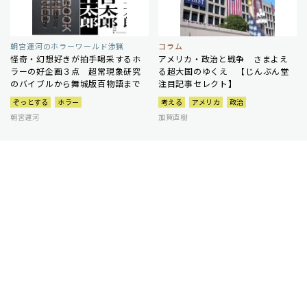
朝宮運河のホラーワールド渉猟
コラム
怪奇・幻想好きが拍手喝采するホ
アメリカ・政治と戦争 さまよえ
ラーの好企画３点 超常現象研究
る超大国のゆくえ 【じんぶん堂
のバイブルから舞城版百物語まで
注目記事セレクト】
ぞっとする
ホラー
考える
アメリカ
政治
朝宮運河
加賀直樹