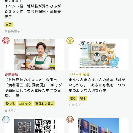
旅する文学
イベント編 地域性が浮かびあが
る３５０作 文芸評論家・斎藤美
奈子
文芸
斎藤美奈子
谷原書店
えほん新定番
【谷原店長のオススメ】桜玉吉
まなつ＆まふゆさんの絵本「君が
「満喫漫玉日記 深夜便」 ギャグ
いるから」 あなたも私も一つの
漫画家としての苦悩経た中年の日
星のような大切な存在
常に共感
贈る
絵本
愛でる
コミック
東日本大震災
石井広子
谷原章介