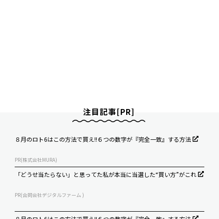
注目記事[PR]
８月のロト6はこの方法で買え!!６つの数字が『完全一致』する方法
PR(株式会社MURA)
「どうせ当たらない」と思ってた私が本当に当選した“買い方”がこれ
PR(合同会社デジタルファーム )
８月のロト6はこの方法で買え!!６つの数字が『完全一致』する方法