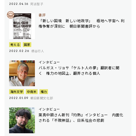
阿古智子
2022.04.16
書評
「新しい国境 新しい地政学」 極地へ宇宙へ 利
権争奪が深刻に 朝日新聞書評から
考える
国家
柄谷行人
2022.02.26
インタビュー
バルガス・リョサ「ケルト人の夢」翻訳者に聞
く 権力の地図上、翻弄される個人
海外文学
中南米
権力
朝日新聞文化部
2022.01.09
インタビュー
葉真中顕さん新刊『灼熱』インタビュー 内面化
される「不敗神話」、日系社会の悲劇