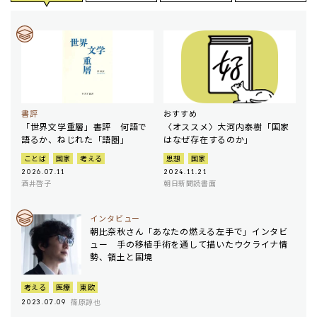
書評
おすすめ
「世界文学重層」書評 何語で
〈オススメ〉大河内泰樹「国家
語るか、ねじれた「語圏」
はなぜ存在するのか」
ことば
国家
考える
思想
国家
2026.07.11
2024.11.21
酒井啓子
朝日新聞読書面
インタビュー
朝比奈秋さん「あなたの燃える左手で」インタビ
ュー 手の移植手術を通して描いたウクライナ情
勢、領土と国境
考える
医療
東欧
篠原諄也
2023.07.09