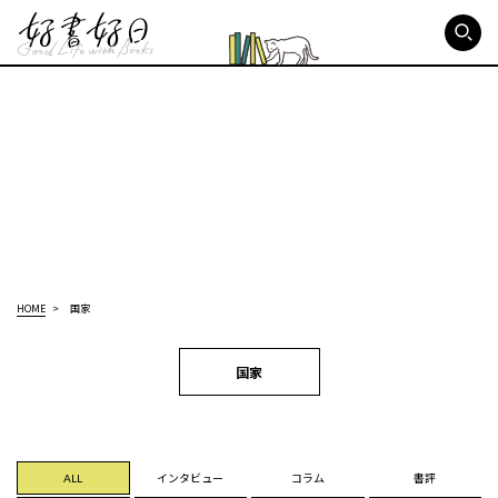
好書好日
HOME
国家
国家
ALL
インタビュー
コラム
書評