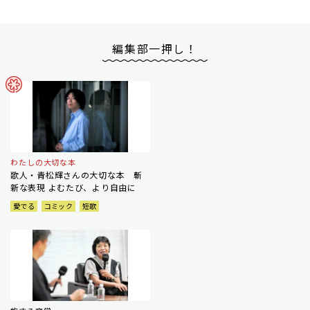
編集部一押し！
わたしの大切な本
歌人・青松輝さんの大切な本 斬
新な表現 よむたび、より自由に
愛でる
コミック
短歌