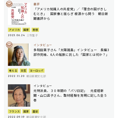
書評
「アメリカ知識人の共産党」／「理念の国がきし
むとき」 国家像と揺らぎ 根源から問う 朝日新
聞書評から
アメリカ
国家
思想
三牧聖子
2023.06.24
インタビュー
多和田葉子さん「太陽諸島」インタビュー 長編3
部作完結、6人の船旅に託した「国家とは何か？」
考える
文芸
ヨーロッパ
朝日新聞文化部
2022.11.20
インタビュー
元特派員、３０年間の「パリ日記」 元産経新
聞・山口昌子さん、取材経験を克明に記した全５
巻
フランス
国家
歴史
朝日新聞文化部
2022.09.19