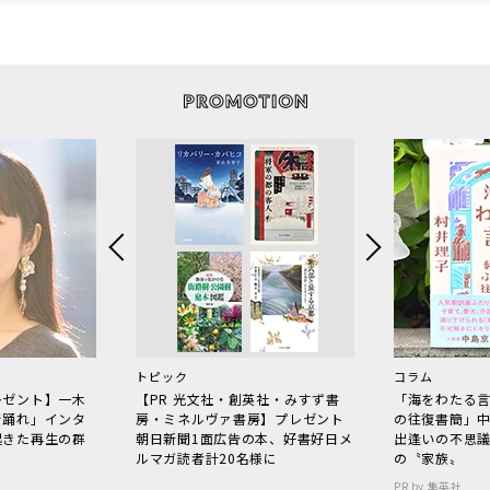
トピック
コラム
レゼント】一木
【PR 光文社・創英社・みすず書
「海をわたる
で踊れ」インタ
房・ミネルヴァ書房】プレゼント
の往復書簡」
起きた再生の群
朝日新聞1面広告の本、好書好日メ
出逢いの不思
ルマガ読者計20名様に
の〝家族〟
PR by 集英社