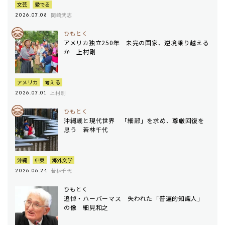
文芸
愛でる
岡崎武志
2026.07.08
ひもとく
アメリカ独立250年 未完の国家、逆境乗り越える
か 上村剛
アメリカ
考える
上村剛
2026.07.01
ひもとく
沖縄戦と現代世界 「細部」を求め、尊厳回復を
思う 若林千代
沖縄
中東
海外文学
若林千代
2026.06.24
ひもとく
追悼・ハーバーマス 失われた「普遍的知識人」
の像 細見和之