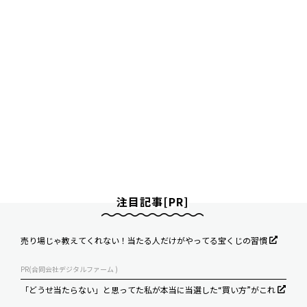
注目記事[PR]
売り場じゃ教えてくれない！当たる人だけがやってる宝くじの習慣
PR(合同会社デジタルファーム )
「どうせ当たらない」と思ってた私が本当に当選した“買い方”がこれ