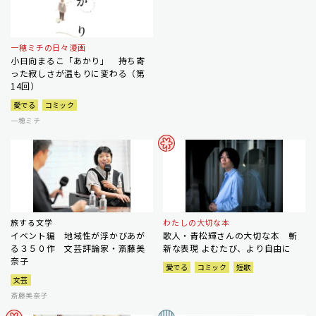
一穂ミチの日々漫画
小日向まるこ「あかり」 持ち寄
った寂しさが温もりに変わる（第
14回）
愛でる
コミック
一穂ミチ
旅する文学
わたしの大切な本
イベント編 地域性が浮かびあが
歌人・青松輝さんの大切な本 斬
る３５０作 文芸評論家・斎藤美
新な表現 よむたび、より自由に
奈子
愛でる
コミック
短歌
文芸
斎藤美奈子