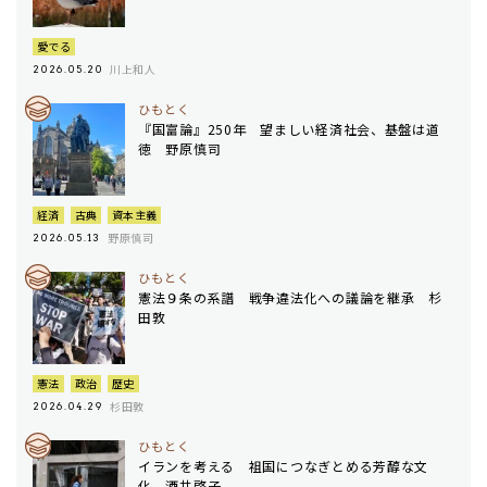
愛でる
川上和人
2026.05.20
ひもとく
『国富論』250年 望ましい経済社会、基盤は道
徳 野原慎司
経済
古典
資本主義
野原慎司
2026.05.13
ひもとく
憲法９条の系譜 戦争違法化への議論を継承 杉
田敦
憲法
政治
歴史
杉田敦
2026.04.29
ひもとく
イランを考える 祖国につなぎとめる芳醇な文
化 酒井啓子