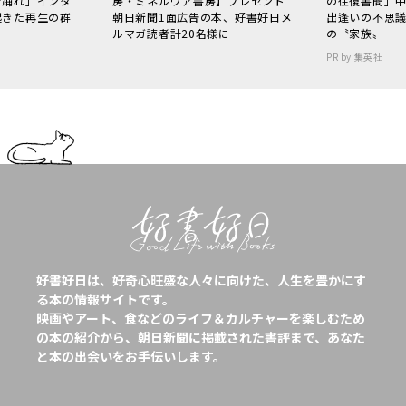
で踊れ」インタ
房・ミネルヴァ書房】プレゼント
の往復書簡」
起きた再生の群
朝日新聞1面広告の本、好書好日メ
出逢いの不思
ルマガ読者計20名様に
の〝家族〟
PR by 集英社
好書好日は、好奇心旺盛な人々に向けた、人生を豊かにす
る本の情報サイトです。
映画やアート、食などのライフ＆カルチャーを楽しむため
の本の紹介から、朝日新聞に掲載された書評まで、あなた
と本の出会いをお手伝いします。