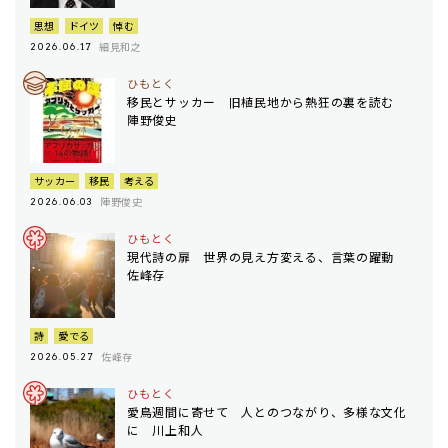
思想
ドイツ
悼む
細見和之
2026.06.17
ひもとく
移民とサッカー 旧植民地から熱狂の裏を読む
陣野俊史
サッカー
移民
考える
陣野俊史
2026.06.03
ひもとく
現代詩の扉 世界の見え方変える、言葉の躍動
佐峰存
詩
愛でる
佐峰存
2026.05.27
ひもとく
愛鳥週間に寄せて 人とのつながり、多様な文化
に 川上和人