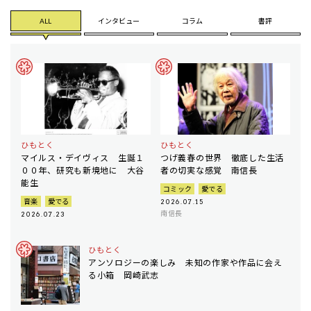
ALL
インタビュー
コラム
書評
ひもとく
ひもとく
マイルス・デイヴィス 生誕１
つげ義春の世界 徹底した生活
００年、研究も新境地に 大谷
者の切実な感覚 南信長
能生
コミック
愛でる
音楽
愛でる
2026.07.15
南信長
2026.07.23
ひもとく
アンソロジーの楽しみ 未知の作家や作品に会え
る小箱 岡崎武志