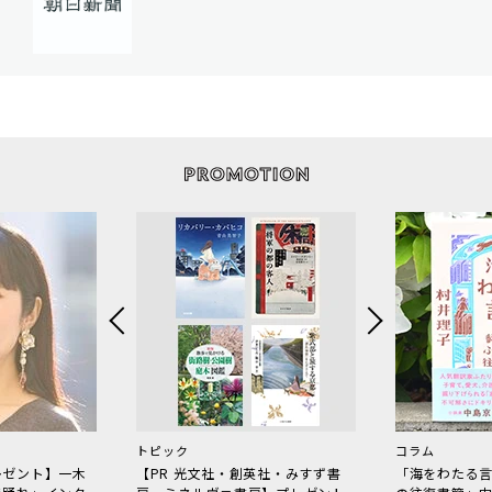
トピック
コラム
レゼント】一木
【PR 光文社・創英社・みすず書
「海をわたる