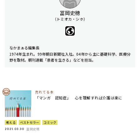
冨岡史穂
（トミオカ・シホ）
なかまぁる編集長
1974年生まれ。99年朝日新聞社入社。04年から主に基礎科学、医療分
野を取材。朝刊連載「患者を生きる」などを担当。
売れてる本
「マンガ 認知症」 心を理解すれば介護は楽に
考える
ベストセラー
コミック
冨岡史穂
2021.03.30