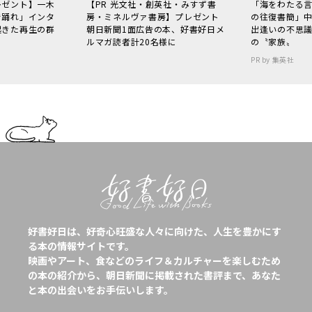
レゼント】一木
【PR 光文社・創英社・みすず書
「海をわたる
で踊れ」インタ
房・ミネルヴァ書房】プレゼント
の往復書簡」
起きた再生の群
朝日新聞1面広告の本、好書好日メ
出逢いの不思
ルマガ読者計20名様に
の〝家族〟
PR by 集英社
好書好日は、好奇心旺盛な人々に向けた、人生を豊かにす
る本の情報サイトです。
映画やアート、食などのライフ＆カルチャーを楽しむため
の本の紹介から、朝日新聞に掲載された書評まで、あなた
と本の出会いをお手伝いします。