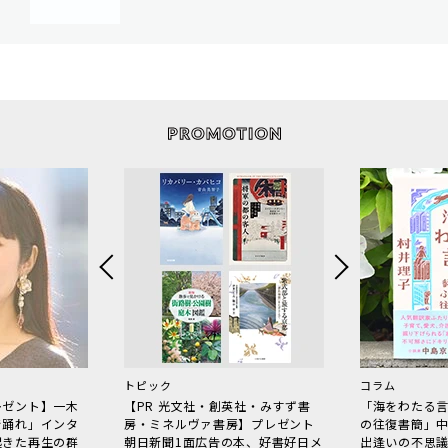
トピック
コラム
レゼント】一木
【PR 光文社・創英社・みすず書
「海をわたる
で踊れ」インタ
房・ミネルヴァ書房】プレゼント
の往復書簡」
起きた再生の群
朝日新聞1面広告の本、好書好日メ
出逢いの不思