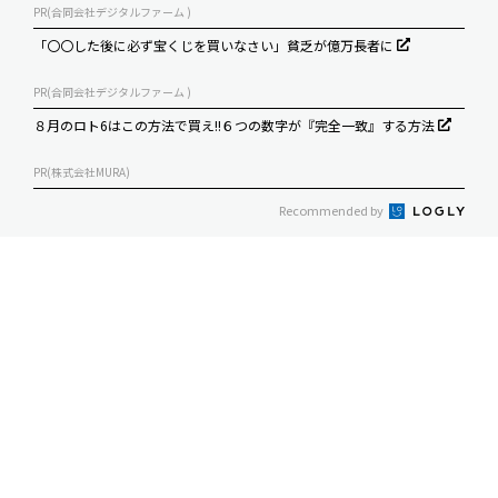
PR(合同会社デジタルファーム )
「〇〇した後に必ず宝くじを買いなさい」貧乏が億万長者に
PR(合同会社デジタルファーム )
８月のロト6はこの方法で買え!!６つの数字が『完全一致』する方法
PR(株式会社MURA)
Recommended by