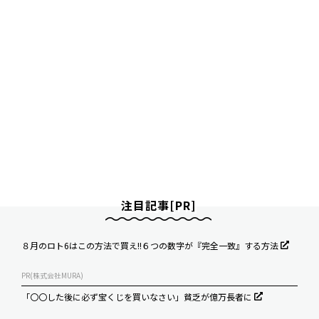
注目記事[PR]
８月のロト6はこの方法で買え!!６つの数字が『完全一致』する方法
PR(株式会社MURA)
「〇〇した後に必ず宝くじを買いなさい」貧乏が億万長者に