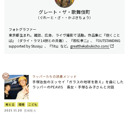
グレート・ザ・歌舞伎町
（ぐれーと・ざ・・かぶきちょう）
フォトグラファー
東京都生まれ。雑誌、広告、ライヴ撮影で活動。作品集に『抱くこと
ば』（ダライ・ラマ14世との共著）、『若松孝二』、『OUTSTANDING
supported by Stussy』、『Tits』など。
greatthekabukicho.com/
ラッパーたちの読書メソッド
手塚治虫のエッセイ「ガラスの地球を救え」を曲にした
ラッパーのPEAVIS 長女・手塚るみ子さんと対談
考える
環境
こども
宮崎敬太
2021.11.20