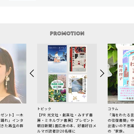
トピック
コラム
レゼント】一木
【PR 光文社・創英社・みすず書
「海をわたる
で踊れ」インタ
房・ミネルヴァ書房】プレゼント
の往復書簡」
起きた再生の群
朝日新聞1面広告の本、好書好日メ
出逢いの不思
ルマガ読者計20名様に
の〝家族〟