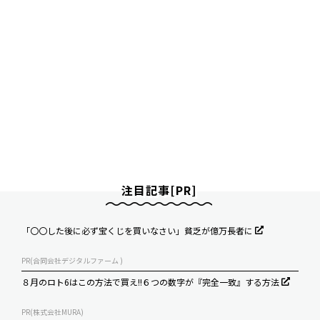
注目記事[PR]
「〇〇した後に必ず宝くじを買いなさい」貧乏が億万長者に
PR(合同会社デジタルファーム )
８月のロト6はこの方法で買え!!６つの数字が『完全一致』する方法
PR(株式会社MURA)