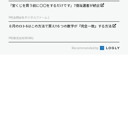
「宝くじを買う前に〇〇をするだけです」7億当選者が続出
PR(合同会社デジタルファーム )
８月のロト6はこの方法で買え!!６つの数字が『完全一致』する方法
PR(株式会社MURA)
Recommended by