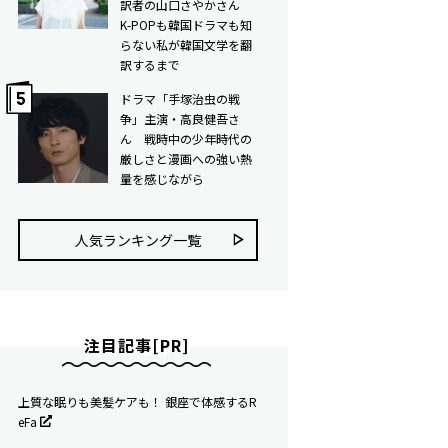
訳者の山口さやかさん
K-POPも韓国ドラマも知
らない私が韓国文学を翻
訳するまで
ドラマ「手塚治虫の戦
争」主演・高良健吾さ
ん 戦時中の少年時代の
厳しさと漫画への強い熱
量を感じながら
人気ランキング⼀覧
注目記事[PR]
上質な眠りも美髪ケアも！ 銀座で体感するR
eFa