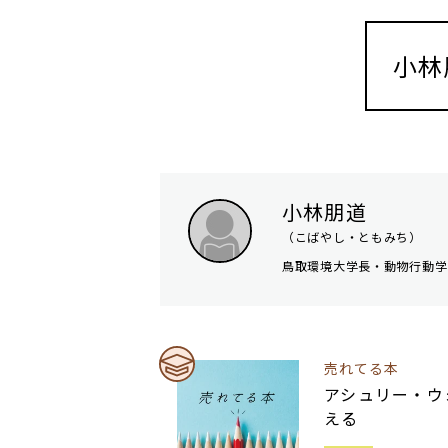
小林
小林朋道
（こばやし・ともみち）
鳥取環境大学長・動物行動学
売れてる本
アシュリー・ウ
える