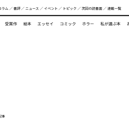
コラム
書評
ニュース
イベント
トピック
次回の読書⾯
連載一覧
好書好日
受賞作
絵本
エッセイ
コミック
ホラー
私が選ぶ本
？
えほん新定番
今めぐりたい児童文学の世界
図鑑の中の小宇宙
記事