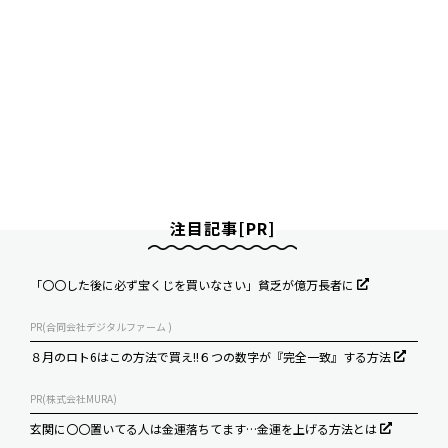
注目記事[PR]
「〇〇した後に必ず宝くじを買いなさい」貧乏が億万長者に
PR(合同会社デジタルファーム )
８月のロト6はこの方法で買え!!６つの数字が『完全一致』する方法
PR(株式会社MURA)
玄関に〇〇置いてる人は金運落ちてます…金運を上げる方法とは