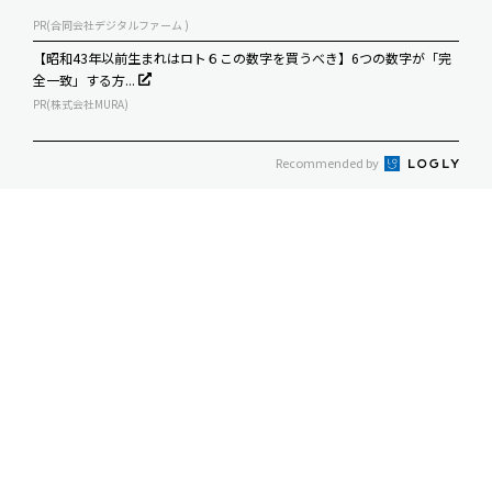
PR(合同会社デジタルファーム )
【昭和43年以前生まれはロト６この数字を買うべき】6つの数字が「完
全一致」する方...
PR(株式会社MURA)
Recommended by