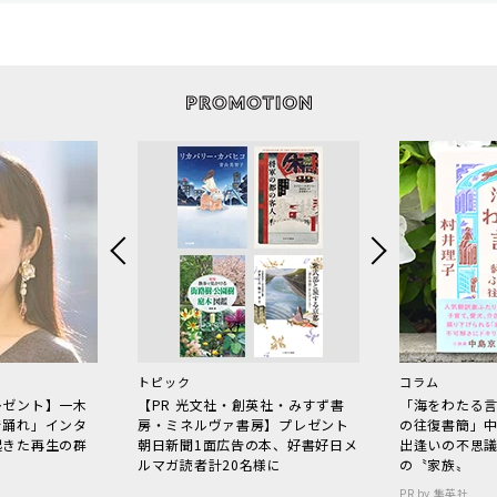
トピック
コラム
レゼント】一木
【PR 光文社・創英社・みすず書
「海をわたる
で踊れ」インタ
房・ミネルヴァ書房】プレゼント
の往復書簡」
起きた再生の群
朝日新聞1面広告の本、好書好日メ
出逢いの不思
ルマガ読者計20名様に
の〝家族〟
PR by 集英社