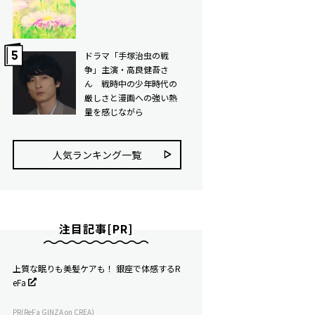
ドラマ「手塚治虫の戦
争」主演・高良健吾さ
ん 戦時中の少年時代の
厳しさと漫画への強い熱
量を感じながら
人気ランキング⼀覧
注目記事[PR]
上質な眠りも美髪ケアも！ 銀座で体感するR
eFa
PR(ReFa GINZA on CREA)