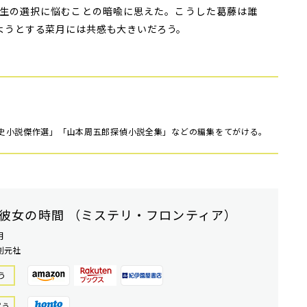
生の選択に悩むことの暗喩に思えた。こうした葛藤は誰
ようとする菜月には共感も大きいだろう。
史小説傑作選」「山本周五郎探偵小説全集」などの編集をてがける。
彼女の時間 （ミステリ・フロンティア）
月
創元社
う
買う