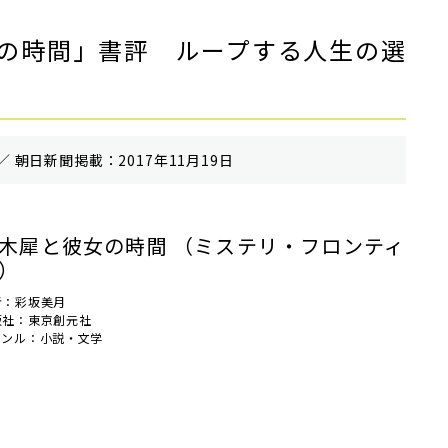
の時間」書評 ループする人生の選
／ 朝⽇新聞掲載：2017年11月19日
木犀と彼女の時間 （ミステリ・フロンティ
）
者：彩坂美月
版社：東京創元社
ャンル：小説・文学