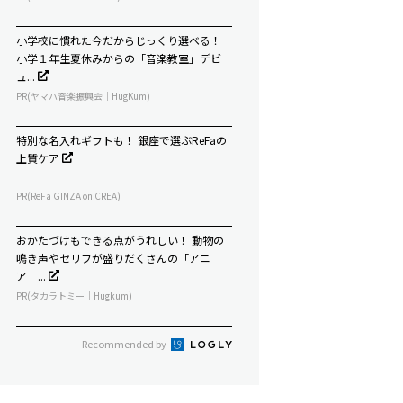
小学校に慣れた今だからじっくり選べる！
小学１年生夏休みからの「音楽教室」デビ
ュ...
PR(ヤマハ音楽振興会｜HugKum)
特別な名入れギフトも！ 銀座で選ぶReFaの
上質ケア
PR(ReFa GINZA on CREA)
おかたづけもできる点がうれしい！ 動物の
鳴き声やセリフが盛りだくさんの「アニ
ア ...
PR(タカラトミー｜Hugkum)
Recommended by