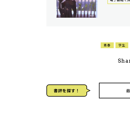
青春
学生
Sha
書評を探す！