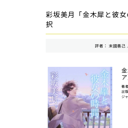
彩坂美月「金木犀と彼女
択
評者： 末國善己 
金
ア
著
出
ジ