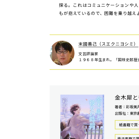
探る。これはコミュニケーションや人
もが抱えているので、困難を乗り越え
末國善己（スエクニヨシミ）
文芸評論家
１９６８年生まれ。「国枝史郎歴
金木犀と
著者：彩坂美
出版社：東京
紙書籍で買
電⼦書籍で