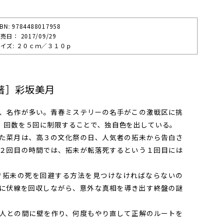
SBN: 9784488017958
売⽇： 2017/09/29
イズ: ２０ｃｍ／３１０ｐ
著］彩坂美月
、名作が多い。青春ミステリーの名手がこの激戦区に挑
、回数を５回に制限することで、独自色を出している。
た菜月は、高３の文化祭の日、人気者の拓未から告白さ
２回目の時間では、拓未が転落死するという１回目には
拓未の死を回避する方法を見つけなければならないの
に伏線を回収しながら、意外な真相を導き出す終盤の謎
人との間に壁を作り、何度もやり直して正解のルートを