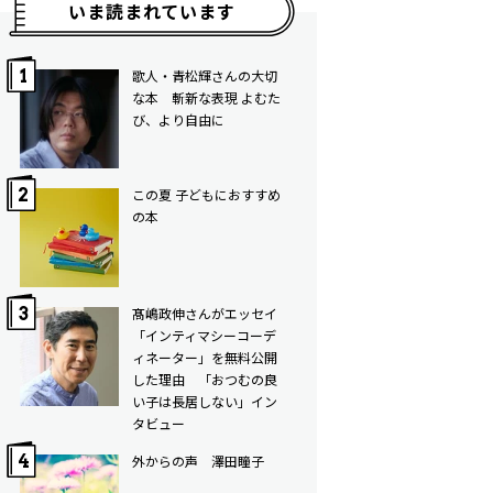
いま読まれています
歌人・青松輝さんの大切
な本 斬新な表現 よむた
び、より自由に
この夏 子どもにおすすめ
の本
髙嶋政伸さんがエッセイ
「インティマシーコーデ
ィネーター」を無料公開
した理由 「おつむの良
い子は長居しない」イン
タビュー
外からの声 澤田瞳子