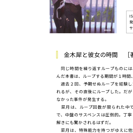
I
発
サ
金木犀と彼女の時間 ［
同じ時間を繰り返すループものには
んだ本書は、ループする期間が１時間
過去２回、予期せぬループを経験し
れるが、その直後にループした。だが
なかった事件が発生する。
菜月は、ループ回数が限られた中で
で、中盤のサスペンスは圧倒的。丁寧
解きにも驚かされるはずだ。
菜月は、特殊能力を持つがゆえに他