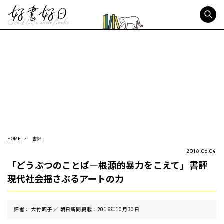
好書好日
HOME
書評
2018.06.04
「どうぶつのことば―根源的暴力をこえて」書評
現代社会揺さぶるアートの力
評者： 大竹昭子 ／ 朝⽇新聞掲載：2016年10月30日