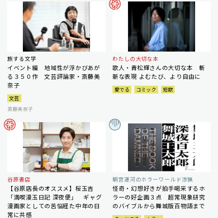
旅する文学
わたしの大切な本
イベント編 地域性が浮かびあが
歌人・青松輝さんの大切な本 斬
る３５０作 文芸評論家・斎藤美
新な表現 よむたび、より自由に
奈子
愛でる
コミック
短歌
文芸
斎藤美奈子
谷原書店
朝宮運河のホラーワールド渉猟
【谷原店長のオススメ】桜玉吉
怪奇・幻想好きが拍手喝采するホ
「満喫漫玉日記 深夜便」 ギャグ
ラーの好企画３点 超常現象研究
漫画家としての苦悩経た中年の日
のバイブルから舞城版百物語まで
常に共感