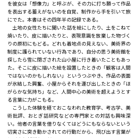
を彼女は「想像力」と呼ぶが、その力に打ち勝って作品
を表出する蓄えがないのを自覚、制作から手を引いて旅
にでた。本書はその四年半の記録である。
土地の女性たちに聞いた話を絵にしたり、土をこねて
焼いたり、皮に描いたりと、表現意識を放棄した物づく
りの原初にもどる。どれも着地点の見えない、美術界の
制度に護られていない行為であり、自分の思う美術館を
探したら雪に閉ざされた山小屋に行き着いたこともあっ
た。そこに皮に描いた絵を設置したときの「観客は人間
ではないのかもしれない」というつぶやき、作品の表面
が氷結した興奮、小屋からそれを運び出したときの「ほ
がらかな気持ち」など、人間中心の美術を超えようとす
る言葉に力がこもる。
こうした体験を経ておこなわれた教育学、考古学、美
術批評、おとぎ話研究などの専門家との対話も興味深
い。他者の言葉を借りなくてはどうにもならないという
切実さに突き動かされての行動だから、飛び出す言葉が