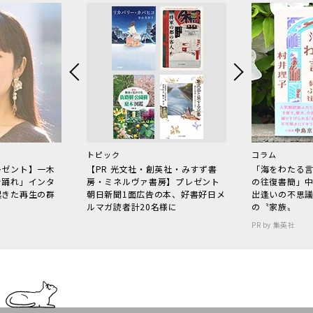
トピック
コラム
レゼント】一木
【PR 光文社・創英社・みすず書
「海をわたる
で踊れ」インタ
房・ミネルヴァ書房】プレゼント
の往復書簡」
起きた再生の群
朝日新聞1面広告の本、好書好日メ
出逢いの不思
ルマガ読者計20名様に
の〝家族〟
PR by 集英社