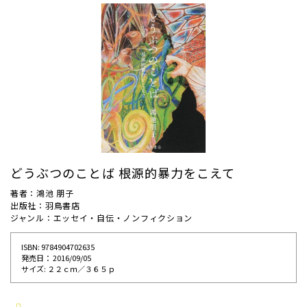
どうぶつのことば 根源的暴力をこえて
著者：鴻池 朋子
出版社：羽鳥書店
ジャンル：エッセイ・自伝・ノンフィクション
ISBN: 9784904702635
発売⽇： 2016/09/05
サイズ: ２２ｃｍ／３６５ｐ