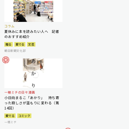
コラム
夏休みに本を読みたい人へ 記者
のおすすめ紹介
贈る
愛でる
文芸
朝日新聞文化部
一穂ミチの日々漫画
小日向まるこ「あかり」 持ち寄
った寂しさが温もりに変わる（第
14回）
愛でる
コミック
一穂ミチ