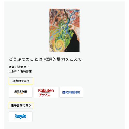
どうぶつのことば 根源的暴力をこえて
著者：鴻池 朋子
出版社：羽鳥書店
紙書籍で買う
電⼦書籍で買う