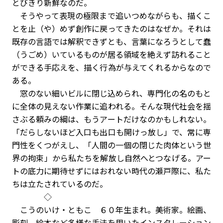
とびきり新鮮なのだ。
そうやって表現の極限まで追いつめながらも、描くこ
とを止（や）めず創作に戻ってきたのはなぜか。それは
既存の言語では解釈できずとも、言葉になろうとして蠢
（うごめ）いているものが居る領域を絶えず訪れること
ができる手応えを、描く行為が与えてくれるからなので
ある。
窓のない細いビルに閉じ込められ、専門化の名のもと
に全体の見えない作業に追われる。そんな現代社会を揺
さぶる頼みの綱は、もうアートだけなのかもしれない。
「だらしないほど入口も出口も開けっ放し」で、常に専
門性をくつがえし、「人間の一個の閉じた肉体という世
界の拘束」から私たちを解放し自然へとつなげる。アー
トの底力に期待せずにはおれない時代の瀬戸際に、私た
ちは立たされているのだ。
◇
こうのいけ・ともこ ６０年生まれ。美術家。絵画、
彫刻、絵本など多様な手法を用いたインスタレーション