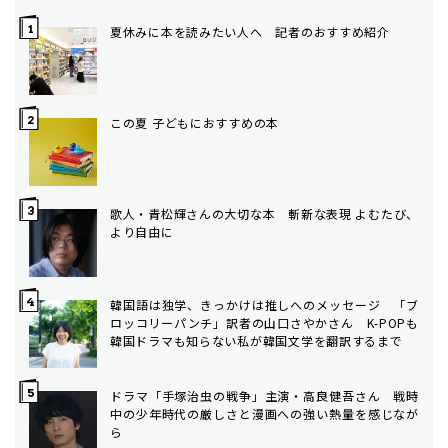
夏休みに本を読みたい人へ 記者のおすすめ紹介
この夏 子どもにおすすめの本
歌人・青松輝さんの大切な本 斬新な表現 よむたび、
より自由に
韓国語は独学、きっかけは推しへのメッセージ 「ブ
ロッコリーパンチ」訳者の山口さやかさん K-POPも
韓国ドラマも知らない私が韓国文学を翻訳するまで
ドラマ「手塚治虫の戦争」主演・高良健吾さん 戦時
中の少年時代の厳しさと漫画への強い熱量を感じなが
ら