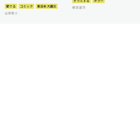
ぞっとする
ホラー
愛でる
コミック
東日本大震災
朝宮運河
谷原章介