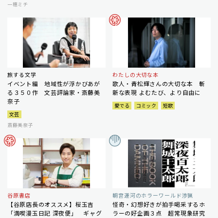
一穂ミチ
旅する文学
わたしの大切な本
イベント編 地域性が浮かびあが
歌人・青松輝さんの大切な本 斬
る３５０作 文芸評論家・斎藤美
新な表現 よむたび、より自由に
奈子
愛でる
コミック
短歌
文芸
斎藤美奈子
谷原書店
朝宮運河のホラーワールド渉猟
【谷原店長のオススメ】桜玉吉
怪奇・幻想好きが拍手喝采するホ
「満喫漫玉日記 深夜便」 ギャグ
ラーの好企画３点 超常現象研究