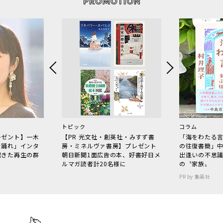
トピック
コラム
レゼント】一木
【PR 光文社・創英社・みすず書
「海をわたる
で踊れ」インタ
房・ミネルヴァ書房】プレゼント
の往復書簡」
起きた再生の群
朝日新聞1面広告の本、好書好日メ
出逢いの不思
ルマガ読者計20名様に
の〝家族〟
PR by 集英社