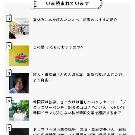
いま読まれています
夏休みに本を読みたい人へ 記者のおすすめ紹介
この夏 子どもにおすすめの本
歌人・青松輝さんの大切な本 斬新な表現 よむたび、
より自由に
韓国語は独学、きっかけは推しへのメッセージ 「ブ
ロッコリーパンチ」訳者の山口さやかさん K-POPも
韓国ドラマも知らない私が韓国文学を翻訳するまで
ドラマ「手塚治虫の戦争」主演・高良健吾さん 戦時
中の少年時代の厳しさと漫画への強い熱量を感じなが