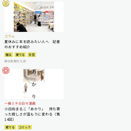
コラム
夏休みに本を読みたい人へ 記者
のおすすめ紹介
贈る
愛でる
文芸
朝日新聞文化部
一穂ミチの日々漫画
小日向まるこ「あかり」 持ち寄
った寂しさが温もりに変わる（第
14回）
愛でる
コミック