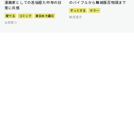
漫画家としての苦悩経た中年の日
のバイブルから舞城版百物語まで
常に共感
ぞっとする
ホラー
愛でる
コミック
東日本大震災
朝宮運河
谷原章介