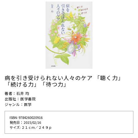
病を引き受けられない人々のケア 「聴く力」
「続ける力」「待つ力」
著者：石井 均
出版社：医学書院
ジャンル：医学
ISBN: 9784260020916
発売⽇： 2015/02/16
サイズ: ２１ｃｍ／２４９ｐ