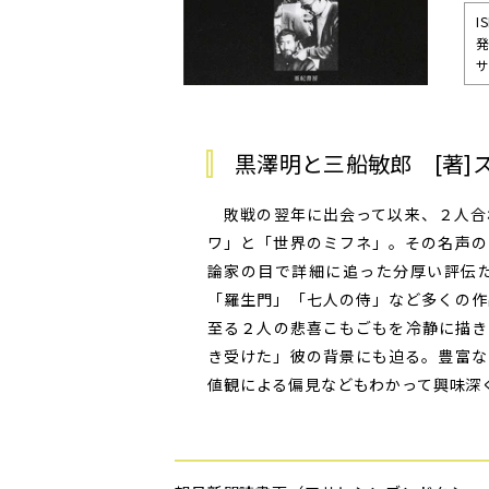
I
サ
黒澤明と三船敏郎 [著]
敗戦の翌年に出会って以来、２人合
ワ」と「世界のミフネ」。その名声の
論家の目で詳細に追った分厚い評伝
「羅生門」「七人の侍」など多くの作
至る２人の悲喜こもごもを冷静に描き
き受けた」彼の背景にも迫る。豊富な
値観による偏見などもわかって興味深