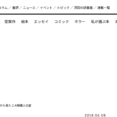
コラム
書評
ニュース
イベント
トピック
次回の読書⾯
連載一覧
好書好日
受賞作
絵本
エッセイ
コミック
ホラー
私が選ぶ本
？
えほん新定番
今めぐりたい児童文学の世界
図鑑の中の小宇宙
から見た２大映画人の姿
2018.06.08