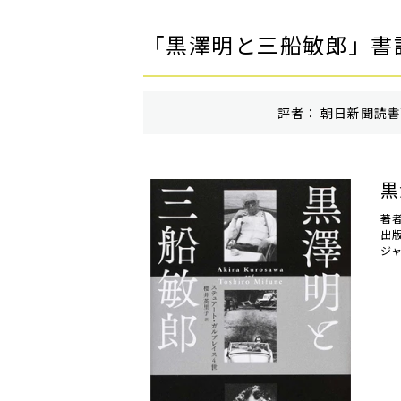
「黒澤明と三船敏郎」書
評者： 朝日新聞読書面
黒
著
出
ジ