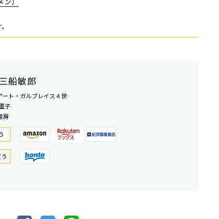
メン）
す。
三船敏郎
アート・ガルブレイス４世
里子
書房
う
買う