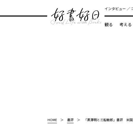
インタビュー
観る
考える
どんな本
HOME
書評
「黒澤明と三船敏郎」書評 米国