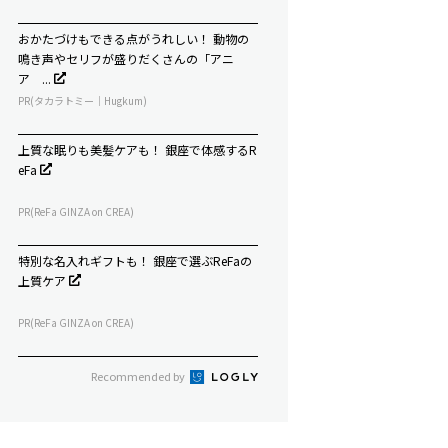
おかたづけもできる点がうれしい！ 動物の
鳴き声やセリフが盛りだくさんの「アニ
ア ...
PR(タカラトミー｜Hugkum)
上質な眠りも美髪ケアも！ 銀座で体感するR
eFa
PR(ReFa GINZA on CREA)
特別な名入れギフトも！ 銀座で選ぶReFaの
上質ケア
PR(ReFa GINZA on CREA)
Recommended by