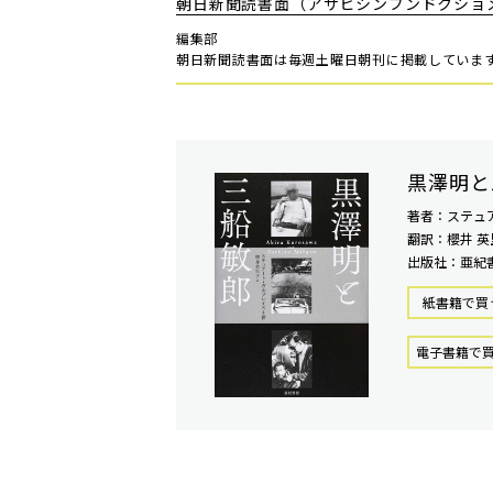
朝日新聞読書面（アサヒシンブンドクショ
編集部
朝日新聞読書面は毎週土曜日朝刊に掲載していま
黒澤明と
著者：ステュ
翻訳：櫻井 英
出版社：亜紀
紙書籍で買
電⼦書籍で