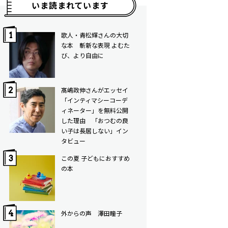
いま読まれています
歌人・青松輝さんの大切
な本 斬新な表現 よむた
び、より自由に
髙嶋政伸さんがエッセイ
「インティマシーコーデ
ィネーター」を無料公開
した理由 「おつむの良
い子は長居しない」イン
タビュー
この夏 子どもにおすすめ
の本
外からの声 澤田瞳子