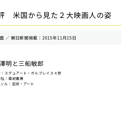
評 米国から見た２大映画人の姿
 ／ 朝⽇新聞掲載：2015年11月15日
澤明と三船敏郎
者：ステュアート・ガルブレイス４世
版社：亜紀書房
ャンル：芸術・アート