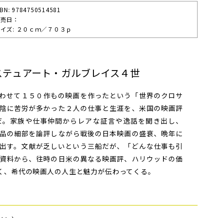
SBN: 9784750514581
発売⽇：
イズ: ２０ｃｍ／７０３ｐ
ステュアート・ガルブレイス４世
わせて１５０作もの映画を作ったという「世界のクロサ
陰に苦労が多かった２人の仕事と生涯を、米国の映画評
だ。家族や仕事仲間からレアな証言や逸話を聞き出し、
品の細部を論評しながら戦後の日本映画の盛衰、晩年に
出す。文献が乏しいという三船だが、「どんな仕事も引
資料から、往時の日米の異なる映画評、ハリウッドの価
く、希代の映画人の人生と魅力が伝わってくる。