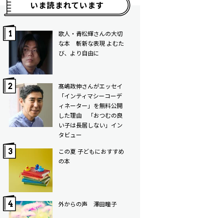
いま読まれています
歌人・青松輝さんの大切
な本 斬新な表現 よむた
び、より自由に
髙嶋政伸さんがエッセイ
「インティマシーコーデ
ィネーター」を無料公開
した理由 「おつむの良
い子は長居しない」イン
タビュー
この夏 子どもにおすすめ
の本
外からの声 澤田瞳子