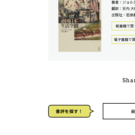
著者：ジョル
翻訳：天内 大
出版社：岩波
紙書籍で買
電⼦書籍で
Sha
書評を探す！