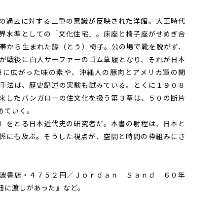
の過去に対する三重の意識が反映された洋館。大正時代
界水準としての「文化住宅」。床座と椅子座がせめぎ合
帯から生まれた籐（とう）椅子。公の場で靴を脱がず、
が戦後に白人サーファーのゴム草履となり、それが日本
卓に広がった味の素や、沖縄人の豚肉とアメリカ軍の関
手法は、歴史記述の実験も試みている。とくに１９０８
来したバンガローの住文化を扱う第３章は、５０の断片
めていく。
）をとる日本近代史の研究者だ。本書の射程は、日本と
係にも及ぶ。そうした視点が、空間と時間の枠組みにさ
波書店・４７５２円／Ｊｏｒｄａｎ Ｓａｎｄ ６０年
佃に渡しがあった』など。