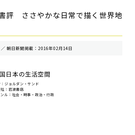
書評 ささやかな日常で描く世界地
／ 朝⽇新聞掲載：2016年02月14日
国日本の生活空間
者：ジョルダン・サンド
版社：岩波書店
ャンル：社会・時事・政治・行政