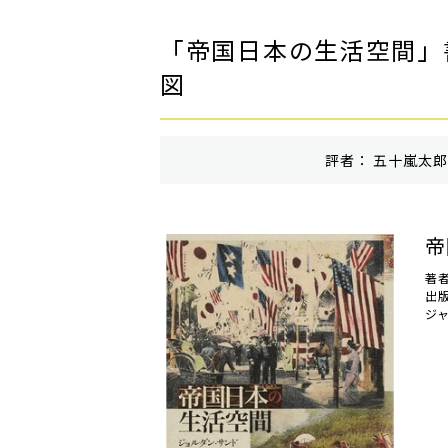
「帝国日本の生活空間」
図
評者： 五十嵐太郎 
帝
著
出
ジ