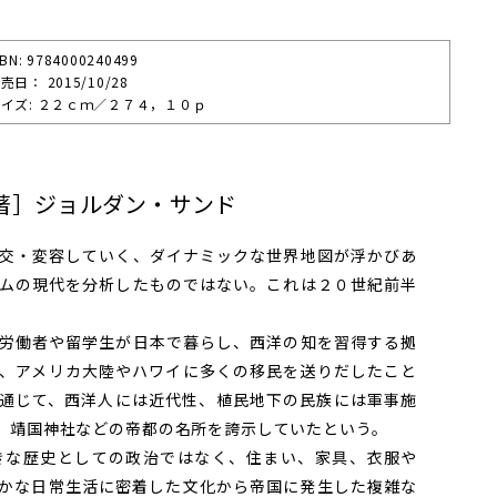
SBN: 9784000240499
売⽇： 2015/10/28
イズ: ２２ｃｍ／２７４，１０ｐ
著］ジョルダン・サンド
交・変容していく、ダイナミックな世界地図が浮かびあ
ムの現代を分析したものではない。これは２０世紀前半
労働者や留学生が日本で暮らし、西洋の知を習得する拠
、アメリカ大陸やハワイに多くの移民を送りだしたこと
通じて、西洋人には近代性、植民地下の民族には軍事施
、靖国神社などの帝都の名所を誇示していたという。
な歴史としての政治ではなく、住まい、家具、衣服や
かな日常生活に密着した文化から帝国に発生した複雑な