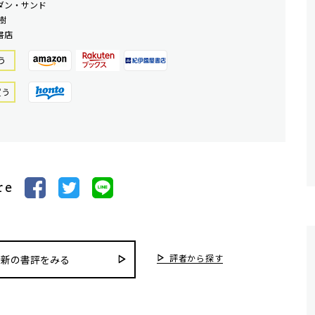
ダン・サンド
樹
書店
う
買う
re
評者から探す
最新の書評をみる