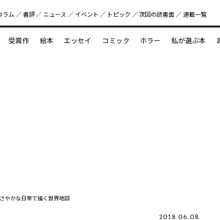
コラム
書評
ニュース
イベント
トピック
次回の読書⾯
連載一覧
好書好日
受賞作
絵本
エッセイ
コミック
ホラー
私が選ぶ本
？
えほん新定番
今めぐりたい児童文学の世界
図鑑の中の小宇宙
さやかな日常で描く世界地図
2018.06.08