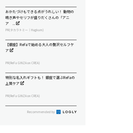
おかたづけもできる点がうれしい！ 動物の
鳴き声やセリフが盛りだくさんの「アニ
ア ...
PR(タカラトミー｜Hugkum)
【銀座】ReFaで始める大人の贅沢セルフケ
ア
PR(ReFa GINZA on CREA)
特別な名入れギフトも！ 銀座で選ぶReFaの
上質ケア
PR(ReFa GINZA on CREA)
Recommended by