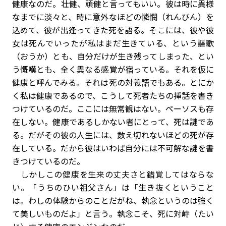
健康なのだ。壮健、頑健と言ってもいい。彼は時に異様
なまでに淡々と、時に意外なほどの憐憫（れんびん）を
込めて、彼が出逢ってきた死を語る。そこには、彼や彼
女は死んでいったが私はまだ生きている、という謳歌
（おうか）とも、自分だけが生き残ってしまった、とい
う慨嘆とも、全く異なる感覚が宿っている。それを仮に
健康と呼んでみる。それは死の対義語でもある。とにか
く私は健康であるので、こうして死者たちの挿話を書き
つけているのだ。ここには無常観はない。ペーソスも存
在しない。健康であるしかない者にとって、死は謎であ
る。だがその彼の人生には、数え切れないほどの死が存
在している。だから彼はいわば自分には不可解な謎を書
きつけているのだ。
しかしこの健康を生来の丈夫さと錯覚してはならな
い。「うちのひい祖父さん」は「生き抜くということ
は。わしの体験からのことだがね、執念というのは強く
て美しいものだよ」と言う。執念こそ、死に対峙（たい