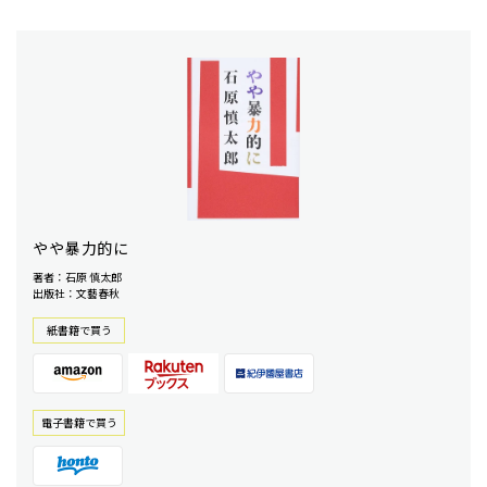
やや暴力的に
著者：石原 慎太郎
出版社：文藝春秋
紙書籍で買う
電⼦書籍で買う