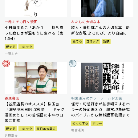
一穂ミチの日々漫画
わたしの大切な本
小日向まるこ「あかり」 持ち寄
歌人・青松輝さんの大切な本 斬
った寂しさが温もりに変わる（第
新な表現 よむたび、より自由に
14回）
愛でる
コミック
短歌
愛でる
コミック
一穂ミチ
谷原書店
朝宮運河のホラーワールド渉猟
【谷原店長のオススメ】桜玉吉
怪奇・幻想好きが拍手喝采するホ
「満喫漫玉日記 深夜便」 ギャグ
ラーの好企画３点 超常現象研究
漫画家としての苦悩経た中年の日
のバイブルから舞城版百物語まで
常に共感
ぞっとする
ホラー
愛でる
コミック
東日本大震災
朝宮運河
谷原章介