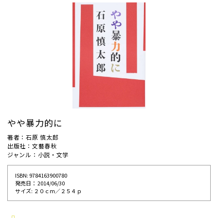
やや暴力的に
著者：石原 慎太郎
出版社：文藝春秋
ジャンル：小説・文学
ISBN: 9784163900780
発売⽇： 2014/06/30
サイズ: ２０ｃｍ／２５４ｐ