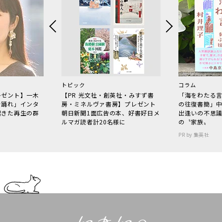
トピック
コラム
レゼント】一木
【PR 光文社・創英社・みすず書
「海をわたる
で踊れ」インタ
房・ミネルヴァ書房】プレゼント
の往復書簡」
起きた再生の群
朝日新聞1面広告の本、好書好日メ
出逢いの不思
ルマガ読者計20名様に
の〝家族〟
PR by 集英社