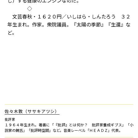
じ）する健康のエンジンなのだ。
◇
文芸春秋・１６２０円／いしはら・しんたろう ３２
年生まれ。作家。衆院議員。『太陽の季節』『生還』な
ど。
佐々木敦（ササキアツシ）
批評家
１９６４年生まれ。著書に「『批評』とは何か？ 批評家養成ギブス」「小
説家の饒舌」「批評時空間」など。音楽レーベル「ＨＥＡＤＺ」代表。