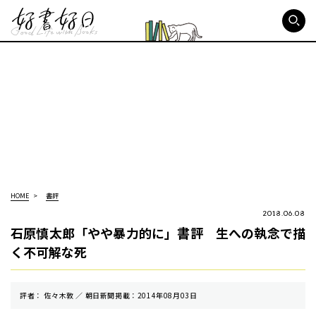
好書好日
HOME
書評
2018.06.08
石原慎太郎「やや暴力的に」書評 生への執念で描
く不可解な死
評者： 佐々木敦 ／ 朝⽇新聞掲載：2014年08月03日