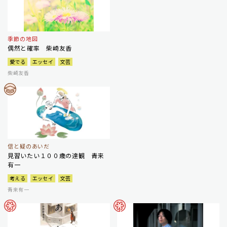
季節の地図
偶然と確率 柴崎友香
愛でる
エッセイ
文芸
柴崎友香
信と疑のあいだ
見習いたい１００歳の達観 青来
有一
考える
エッセイ
文芸
青来有一