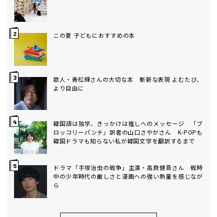
この夏 子どもにおすすめの本
歌人・青松輝さんの大切な本 斬新な表現 よむたび、
より自由に
韓国語は独学、きっかけは推しへのメッセージ 「ブ
ロッコリーパンチ」訳者の山口さやかさん K-POPも
韓国ドラマも知らない私が韓国文学を翻訳するまで
ドラマ「手塚治虫の戦争」主演・高良健吾さん 戦時
中の少年時代の厳しさと漫画への強い熱量を感じなが
ら