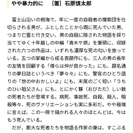
やや暴力的に ［著］石原慎太郎
富士山沿いの樹海で、年に一度の自殺者の捜索団を仕
切らされる男が、ふとしたことから既に死んでいた男、
つまり亡霊と行き交い、男の自殺に隠された物語を探り
当ててゆく十年越しの中編「青木ケ原」を筆頭に、収録
された六つの作品は、いずれも濃厚な死の匂いを放って
いる。五つの掌編から成る表題作にも、三人の男の長年
の友情を回顧する「僕らは仲が良かった」にも、題名通
りの夢日誌というべき「夢々々」にも、警官のひとり語
りの「世の中おかしいよ」にも、末尾のごく短い「うち
のひい祖父さん」にも、とにかく夥（おびただ）しい数
の死者たちが登場する。病死、事故死、自殺、殺人、暗
殺等々、死のヴァリエーションも実に多彩だ。やや極端
に言えば、この一冊で描かれる人々のほとんどは、今は
もう死んでいる。
だが、膨大な死者たちを物語る作家の筆は、すこぶる