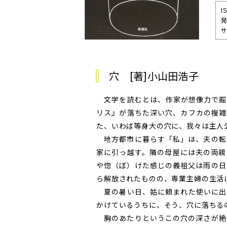
I
サ
穴 [著]小山田浩子
文学を読むとは、作家が想像力で掘
リス』が落ちた深い穴、カフカの複雑
た、いわば等身大の穴に、我々は主人
地方都市に暮らす「私」は、夫の転
家に引っ越す。隣の母屋には夫の両親
や惚（ぼ）けた感じの義祖父は雨の日
ら解放されたものの、専業主婦の生活
夏の暑い日、姑に頼まれた使いに出
かけているうちに、そう、穴に落ちる
胸のあたりというこの穴の深さが絶