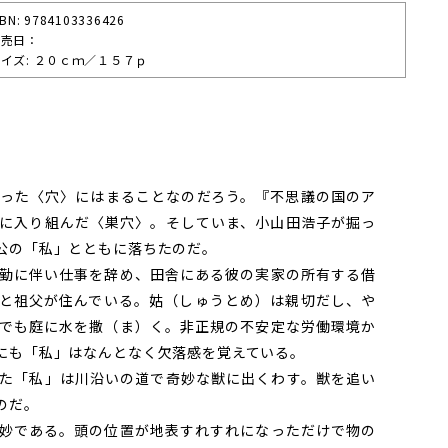
SBN: 9784103336426
発売⽇：
イズ: ２０ｃｍ／１５７ｐ
った〈穴〉にはまることなのだろう。『不思議の国のア
に入り組んだ〈巣穴〉。そしていま、小山田浩子が掘っ
公の「私」とともに落ちたのだ。
勤に伴い仕事を辞め、田舎にある彼の実家の所有する借
と祖父が住んでいる。姑（しゅうとめ）は親切だし、や
でも庭に水を撒（ま）く。非正規の不安定な労働環境か
にも「私」はなんとなく欠落感を覚えている。
た「私」は川沿いの道で奇妙な獣に出くわす。獣を追い
のだ。
妙である。頭の位置が地表すれすれになっただけで物の