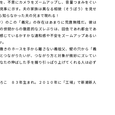
を、不意にカメラをズームアップし、音量つまみをぐい
見事に示す。夫の家族は異なる相貌（そうぼう）を見せ
ら知らなかった夫の兄まで現れる！
〉のこの「義兄」の存在はあまりに荒唐無稽だ。彼は
の世間からの徹底的なズレぶりは、田舎であれ都会であ
感じているかすかな違和感や不安をズームアップあるい
か。
撒きのホースを手から離さない義祖父、壁の穴から「義
とつながりたいが、つながり方と対象が微妙にズレてい
なたの伸ばした手を握り引っぱり上げてくれる人は必ず
ろこ ８３年生まれ。２０１０年に「工場」で新潮新人