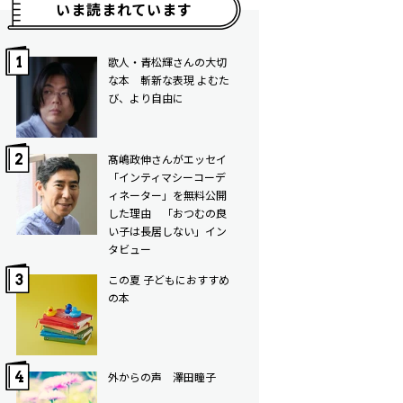
いま読まれています
歌人・青松輝さんの大切
な本 斬新な表現 よむた
び、より自由に
髙嶋政伸さんがエッセイ
「インティマシーコーデ
ィネーター」を無料公開
した理由 「おつむの良
い子は長居しない」イン
タビュー
この夏 子どもにおすすめ
の本
外からの声 澤田瞳子