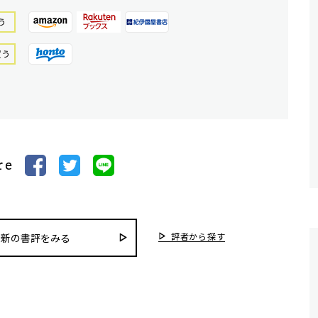
う
買う
re
評者から探す
最新の書評をみる