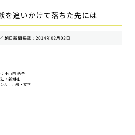
獣を追いかけて落ちた先には
／ 朝⽇新聞掲載：2014年02月02日
者：小山田 浩子
版社：新潮社
ャンル：小説・文学