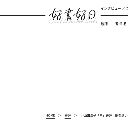
インタビュー
観る
考える
どんな本
HOME
書評
小山田浩子「穴」書評 獣を追い