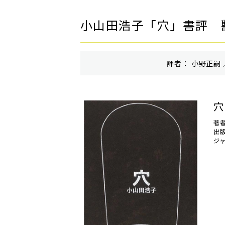
小山田浩子「穴」書評 
評者： 小野正嗣 
穴
著
出
ジ