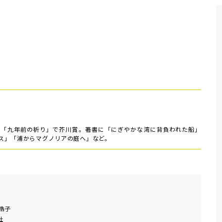
、「九年前の祈り」で芥川賞。著書に「にぎやかな湾に背負われた船」
ス」「浦からマグノリアの庭へ」など。
浩子
社