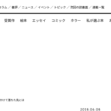
コラム
書評
ニュース
イベント
トピック
次回の読書⾯
連載一覧
好書好日
受賞作
絵本
エッセイ
コミック
ホラー
私が選ぶ本
？
えほん新定番
今めぐりたい児童文学の世界
図鑑の中の小宇宙
かけて落ちた先には
2018.06.08