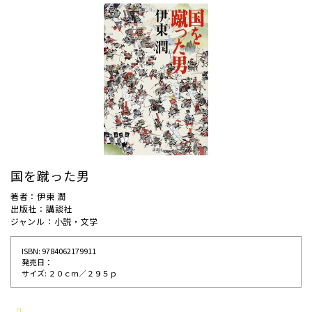
国を蹴った男
著者：伊東 潤
出版社：講談社
ジャンル：小説・文学
ISBN: 9784062179911
発売⽇：
サイズ: ２０ｃｍ／２９５ｐ