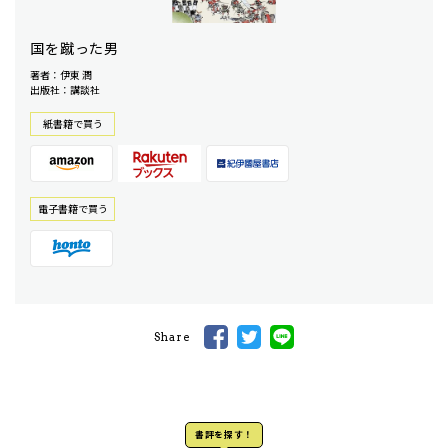
国を蹴った男
著者：伊東 潤
出版社：講談社
紙書籍で買う
電⼦書籍で買う
Share
書評を探す！