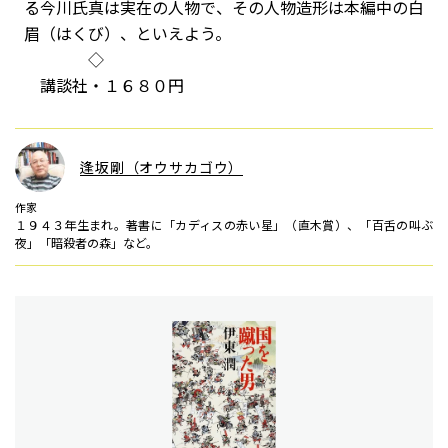
る今川氏真は実在の人物で、その人物造形は本編中の白
眉（はくび）、といえよう。
◇
講談社・１６８０円
逢坂剛（オウサカゴウ）
作家
１９４３年生まれ。著書に「カディスの赤い星」（直木賞）、「百舌の叫ぶ
夜」「暗殺者の森」など。