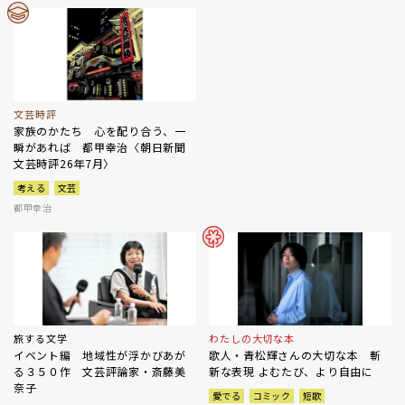
文芸時評
家族のかたち 心を配り合う、一
瞬があれば 都甲幸治〈朝日新聞
文芸時評26年7月〉
考える
文芸
都甲幸治
旅する文学
わたしの大切な本
イベント編 地域性が浮かびあが
歌人・青松輝さんの大切な本 斬
る３５０作 文芸評論家・斎藤美
新な表現 よむたび、より自由に
奈子
愛でる
コミック
短歌