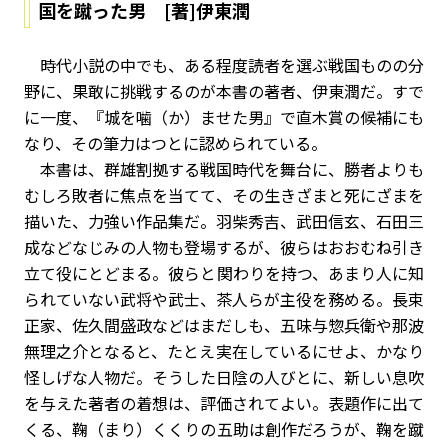
国を蹴った男 [著]伊東潤
時代小説の中でも、ある程度読者を選ぶ戦国ものの分
野に、果敢に挑戦するのが本書の著者、伊東潤だ。すで
に一度、『城を噛（か）ませた男』で直木賞の候補にも
なり、その筆力はつとに認められている。
本書は、群雄割拠する戦国時代を舞台に、勝者よりも
むしろ敗者に焦点を当てて、その生きざまと死にざまを
描いた、力強い作品集だ。羽柴秀吉、武田信玄、石田三
成などなじみの人物も登場するが、彼らはおおむね引き
立て役にとどまる。彼らと関わりを持つ、あまり人に知
られていない武将や武士、茶人らが主役を務める。長束
正家、佐久間盛政などはまだしも、五味与惣兵衛や那波
無理之介となると、たとえ実在しているにせよ、かなり
怪しげな人物だ。そうした日陰の人びとに、新しい息吹
を与えた著者の着想は、評価されてよい。表題作に出て
くる、鞠（まり）くくりの五助は創作だろうが、鞠を蹴