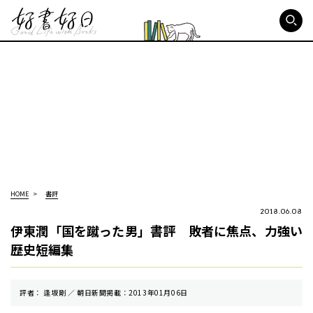
好書好日
HOME
書評
2018.06.08
伊東潤「国を蹴った男」書評 敗者に焦点、力強い
歴史短編集
評者： 逢坂剛 ／ 朝⽇新聞掲載：2013年01月06日