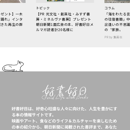
トピック
コラム
レゼント】一木
【PR 光文社・創英社・みすず書
「海をわたる
で踊れ」インタ
房・ミネルヴァ書房】プレゼント
の往復書簡」
起きた再生の群
朝日新聞1面広告の本、好書好日メ
出逢いの不思
ルマガ読者計20名様に
の〝家族〟
PR by 集英社
好書好日は、好奇心旺盛な人々に向けた、人生を豊かにす
る本の情報サイトです。
映画やアート、食などのライフ＆カルチャーを楽しむため
の本の紹介から、朝日新聞に掲載された書評まで、あなた