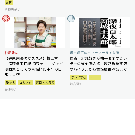
文芸
斎藤美奈子
谷原書店
朝宮運河のホラーワールド渉猟
【谷原店長のオススメ】桜玉吉
怪奇・幻想好きが拍手喝采するホ
「満喫漫玉日記 深夜便」 ギャグ
ラーの好企画３点 超常現象研究
漫画家としての苦悩経た中年の日
のバイブルから舞城版百物語まで
常に共感
ぞっとする
ホラー
愛でる
コミック
東日本大震災
朝宮運河
谷原章介