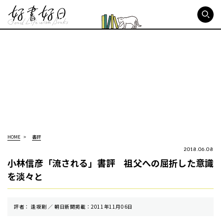
好書好日
HOME
書評
2018.06.08
小林信彦「流される」書評 祖父への屈折した意識
を淡々と
評者： 逢坂剛 ／ 朝⽇新聞掲載：2011年11月06日