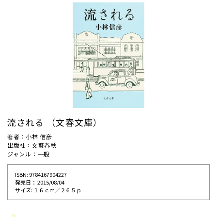
流される （文春文庫）
著者：小林 信彦
出版社：文藝春秋
ジャンル：一般
ISBN: 9784167904227
発売⽇： 2015/08/04
サイズ: １６ｃｍ／２６５ｐ