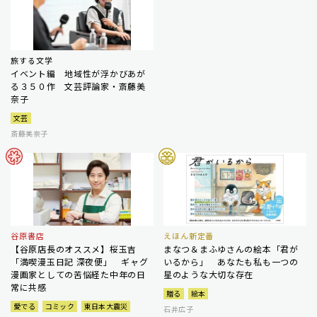
旅する文学
イベント編 地域性が浮かびあが
る３５０作 文芸評論家・斎藤美
奈子
文芸
斎藤美奈子
谷原書店
えほん新定番
【谷原店長のオススメ】桜玉吉
まなつ＆まふゆさんの絵本「君が
「満喫漫玉日記 深夜便」 ギャグ
いるから」 あなたも私も一つの
漫画家としての苦悩経た中年の日
星のような大切な存在
常に共感
贈る
絵本
愛でる
コミック
東日本大震災
石井広子