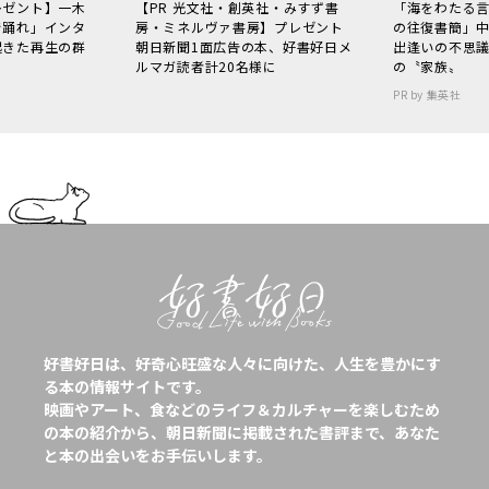
レゼント】一木
【PR 光文社・創英社・みすず書
「海をわたる
で踊れ」インタ
房・ミネルヴァ書房】プレゼント
の往復書簡」
起きた再生の群
朝日新聞1面広告の本、好書好日メ
出逢いの不思
ルマガ読者計20名様に
の〝家族〟
PR by 集英社
好書好日は、好奇心旺盛な人々に向けた、人生を豊かにす
る本の情報サイトです。
映画やアート、食などのライフ＆カルチャーを楽しむため
の本の紹介から、朝日新聞に掲載された書評まで、あなた
と本の出会いをお手伝いします。