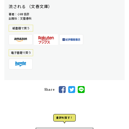
流される （文春文庫）
著者：小林 信彦
出版社：文藝春秋
紙書籍で買う
電⼦書籍で買う
Share
書評を探す！