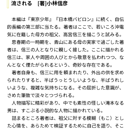
流される [著]小林信彦
本編は『東京少年』『日本橋バビロン』に続く、自伝
的長編の第三部に当たる。著者はここで、若いころ沖電
気に在籍した母方の祖父、高宮信三を描こうと試みる。
思春期の一時期を、青山にある母の実家で過ごした著
者は、信三の人となりに親しく接した。ここに描かれる
信三は、家人や周囲の人びとから敬意を払われつつ、な
んとなく煙たがられるという、奇妙な存在である。
著者自身も、信三に用を頼まれたり、外出の供を求め
られたりすると、半ばうっとうしいような、半ばうれし
いような、複雑な気持ちになる。その屈折した意識が、
さめた筆致で淡々とつづられる。
人物描写に精彩があり、中でも素性の怪しい滝本なる
男は、すこぶる小説的な人物に描かれている。
詰まるところ著者は、祖父に対する模糊（もこ）とし
た心情を、あらためて検証するために自己を語り、そこ