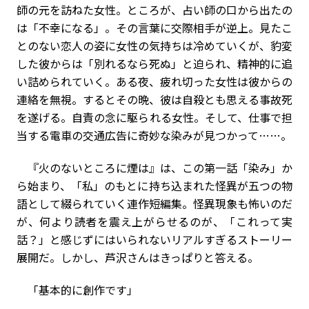
師の元を訪ねた女性。ところが、占い師の口から出たの
は「不幸になる」。その言葉に交際相手が逆上。見たこ
とのない恋人の姿に女性の気持ちは冷めていくが、豹変
した彼からは「別れるなら死ぬ」と迫られ、精神的に追
い詰められていく。ある夜、疲れ切った女性は彼からの
連絡を無視。するとその晩、彼は自殺とも思える事故死
を遂げる。自責の念に駆られる女性。そして、仕事で担
当する電車の交通広告に奇妙な染みが見つかって……。
『火のないところに煙は』は、この第一話「染み」か
ら始まり、「私」のもとに持ち込まれた怪異が五つの物
語として綴られていく連作短編集。怪異現象も怖いのだ
が、何より読者を震え上がらせるのが、「これって実
話？」と感じずにはいられないリアルすぎるストーリー
展開だ。しかし、芦沢さんはきっぱりと答える。
「基本的に創作です」