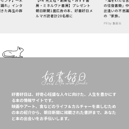
レゼント】一木
【PR 光文社・創英社・みすず書
「海をわたる
で踊れ」インタ
房・ミネルヴァ書房】プレゼント
の往復書簡」
起きた再生の群
朝日新聞1面広告の本、好書好日メ
出逢いの不思
ルマガ読者計20名様に
の〝家族〟
PR by 集英社
好書好日は、好奇心旺盛な人々に向けた、人生を豊かにす
る本の情報サイトです。
映画やアート、食などのライフ＆カルチャーを楽しむため
の本の紹介から、朝日新聞に掲載された書評まで、あなた
と本の出会いをお手伝いします。