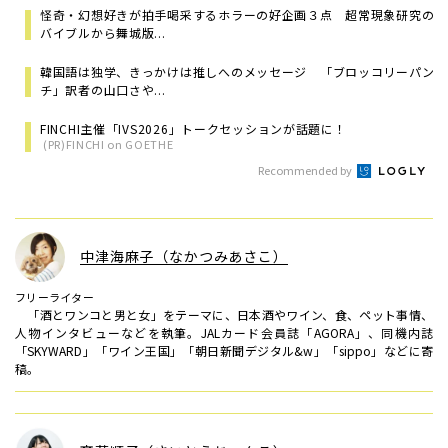
怪奇・幻想好きが拍手喝采するホラーの好企画３点 超常現象研究の
バイブルから舞城版...
韓国語は独学、きっかけは推しへのメッセージ 「ブロッコリーパン
チ」訳者の山口さや...
FINCHI主催「IVS2026」トークセッションが話題に！
(PR)FINCHI on GOETHE
Recommended by
中津海麻子（なかつみあさこ）
フリーライター
「酒とワンコと男と女」をテーマに、日本酒やワイン、食、ペット事情、
人物インタビューなどを執筆。JALカード会員誌「AGORA」、同機内誌
「SKYWARD」「ワイン王国」「朝日新聞デジタル&w」「sippo」などに寄
稿。