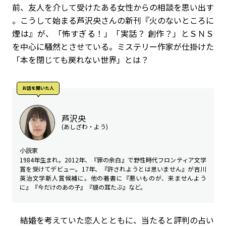
前、友人を介して受けたある女性からの相談を思い出す
――。こうして始まる芦沢央さんの新刊『火のないところに
煙は』が、「怖すぎる！」「実話？ 創作？」とＳＮＳ
を中心に騒然とさせている。ミステリー作家が仕掛けた
「本を閉じても戻れない世界」とは？
お話を聞いた⼈
芦沢央
(あしざわ・よう)
小説家
1984年生まれ。2012年、『罪の余白』で野性時代フロンティア文学
賞を受けてデビュー。17年、『許されようとは思いません』が吉川
英治文学新人賞候補に。他の著書に『悪いものが、来ませんよう
に』『今だけのあの子』『貘の耳たぶ』など。
結婚を考えていた恋人とともに、当たると評判の占い