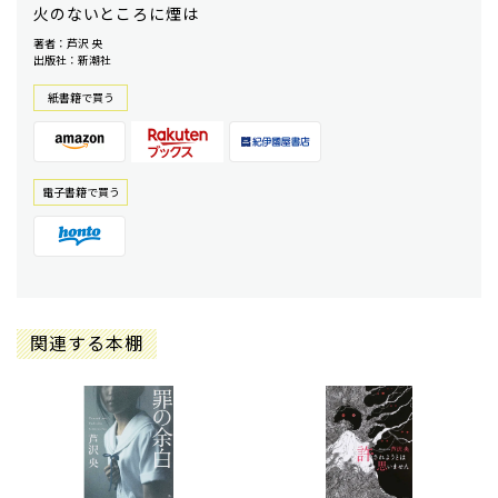
火のないところに煙は
著者：芦沢 央
出版社：新潮社
紙書籍で買う
電⼦書籍で買う
関連する本棚