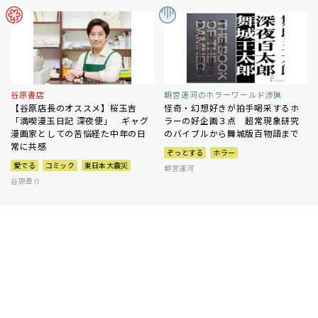
谷原書店
朝宮運河のホラーワールド渉猟
【谷原店長のオススメ】桜玉吉
怪奇・幻想好きが拍手喝采するホ
「満喫漫玉日記 深夜便」 ギャグ
ラーの好企画３点 超常現象研究
漫画家としての苦悩経た中年の日
のバイブルから舞城版百物語まで
常に共感
ぞっとする
ホラー
愛でる
コミック
東日本大震災
朝宮運河
谷原章介