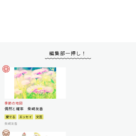
編集部一押し！
季節の地図
偶然と確率 柴崎友香
愛でる
エッセイ
文芸
柴崎友香