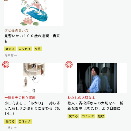
信と疑のあいだ
見習いたい１００歳の達観 青来
有一
考える
エッセイ
文芸
青来有一
一穂ミチの日々漫画
わたしの大切な本
小日向まるこ「あかり」 持ち寄
歌人・青松輝さんの大切な本 斬
った寂しさが温もりに変わる（第
新な表現 よむたび、より自由に
14回）
愛でる
コミック
短歌
愛でる
コミック
一穂ミチ