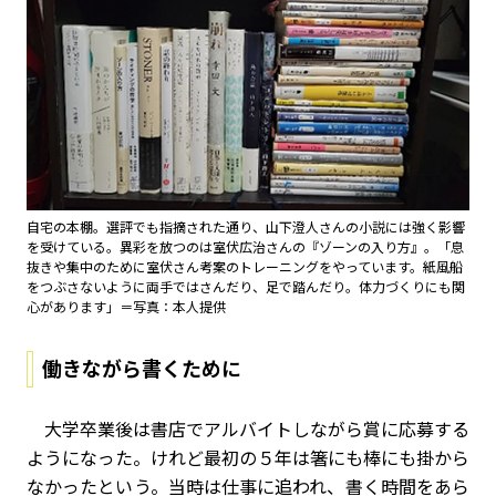
自宅の本棚。選評でも指摘された通り、山下澄人さんの小説には強く影響
を受けている。異彩を放つのは室伏広治さんの『ゾーンの入り方』。「息
抜きや集中のために室伏さん考案のトレーニングをやっています。紙風船
をつぶさないように両手ではさんだり、足で踏んだり。体力づくりにも関
心があります」＝写真：本人提供
働きながら書くために
大学卒業後は書店でアルバイトしながら賞に応募する
ようになった。けれど最初の５年は箸にも棒にも掛から
なかったという。当時は仕事に追われ、書く時間をあら