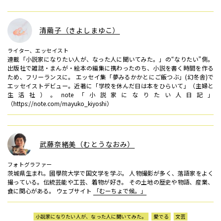
清繭子（きよしまゆこ）
ライター、エッセイスト
連載「小説家になりたい人が、なった人に聞いてみた。」の“なりたい”側。
出版社で雑誌・まんが・絵本の編集に携わったのち、小説を書く時間を作る
ため、フリーランスに。 エッセイ集「夢みるかかとにご飯つぶ」(幻冬舎)で
エッセイストデビュー。近著に「学校を休んだ日は本をひらいて」（主婦と
生活社）。note「小説家になりたい人日記」
（https://note.com/mayuko_kiyoshi）
武藤奈緒美（むとうなおみ）
フォトグラファー
茨城県生まれ。國學院大学で国文学を学ぶ。 人物撮影が多く、落語家をよく
撮っている。伝統芸能や工芸、着物が好き。 その土地の歴史や物語、産業、
食に関心がある。 ウェブサイト
「むーちょで候。」
小説家になりたい人が、なった人に聞いてみた。
愛でる
文芸