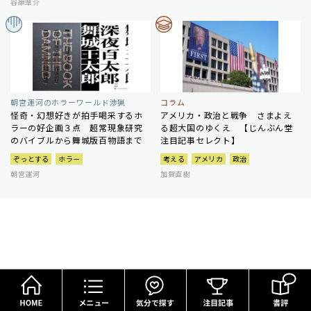
谷原章介
朝宮運河のホラーワールド渉猟
コラム
怪奇・幻想好きが拍手喝采するホ
アメリカ・政治と戦争 さまよえ
ラーの好企画３点 超常現象研究
る超大国のゆくえ 【じんぶん堂
のバイブルから舞城版百物語まで
注目記事セレクト】
ぞっとする
ホラー
考える
アメリカ
政治
朝宮運河
加賀直樹
HOME
メニュー
気分で探す