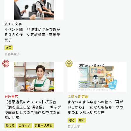
旅する文学
イベント編 地域性が浮かびあが
る３５０作 文芸評論家・斎藤美
奈子
文芸
斎藤美奈子
谷原書店
えほん新定番
【谷原店長のオススメ】桜玉吉
まなつ＆まふゆさんの絵本「君が
「満喫漫玉日記 深夜便」 ギャグ
いるから」 あなたも私も一つの
漫画家としての苦悩経た中年の日
星のような大切な存在
常に共感
贈る
絵本
愛でる
コミック
東日本大震災
石井広子