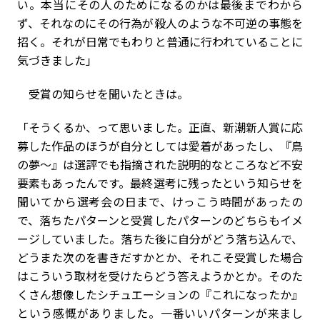
い。本当にその人のためになるのかは最後までわから
ず、それなのにその行為が殺人のような不可逆の事態を
招く。それが日常でもわりと普通に行われていることに
気づきました」
受賞の知らせを聞いたときは。
「そうくるか、って思いました。正直、新潮新人賞に応
募した作品のほうが自分としては愛着があったし、『鳥
の夢～』は選評でも指摘された説明的なところなど不安
要素もあったんです。最終選考に残ったという知らせを
聞いてから選考会の日まで、けっこう時間があったの
で、落ちたパターンと受賞したパターンのどちらもイメ
ージしていました。落ちた後に自分がどう落ち込んで、
どうまた次のを書きだすかとか、それこそ受賞した場合
はこういう取材を受けたらどう答えようかとか。そのた
くさん想像したシチュエーションの『これになったか』
という感慨がありました。一番いいパターンが来まし