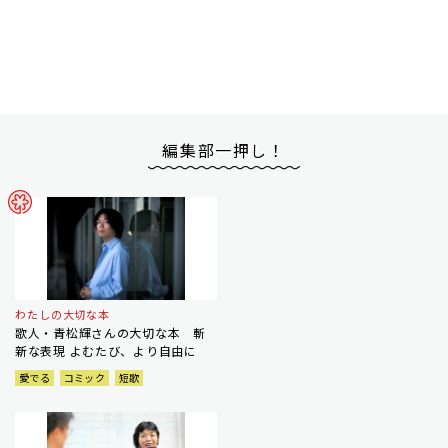
編集部一押し！
わたしの大切な本
歌人・青松輝さんの大切な本 斬
新な表現 よむたび、より自由に
愛でる
コミック
短歌