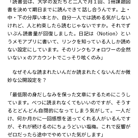
「読書会は、大学の友だちと二人で月１回、1冊課題図
書を決めて期日までに読んできて話し合うんです。上・
中・下の分厚い本とか、自分一人では読める気がしない
けれど、人と約束したら読むじゃないですか。それでず
いぶん読書量が回復しました。日記は〈Notion〉とい
うメモアプリに書いて、リンクを知っている人しか読め
ない設定にしています。そのリンクもフォロワーの全然
いないｘのアカウントでこっそり呟くのみ」
なぜそんな読まれたいんだか読まれたくないんだか微
妙な公開設定を？
「最低限の身だしなみを保った文章にするためにこうし
ています。べつに読まれなくてもいいのですが、そうす
るとどんどん自閉的になってしまう気がして。一人だ
け、何か月かに一回感想を送ってくれる人がいるんです
が、それが続けるのにちょうどいい塩梅。これで反響が
ゼロだったら途中でやめていた気がします」