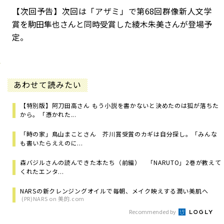
【次回予告】次回は「アザミ」で第68回群像新人文学
賞を駒田隼也さんと同時受賞した綾木朱美さんが登場予
定。
あわせて読みたい
【特別版】阿刀田高さん もう小説を書かないと決めたのは狐が落ちた
から。「憑かれた...
「時の家」鳥山まことさん 芥川賞受賞のカギは自分探し。「みんな
も書いたらええのに...
森バジルさんの読んできた本たち（前編） 「NARUTO」2巻が教えて
くれたエンタ...
NARSの新クレンジングオイルで毎朝、メイク映えする潤い美肌へ
(PR)NARS on 美的.com
Recommended by