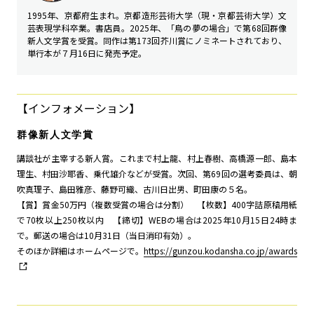
1995年、京都府生まれ。京都造形芸術大学（現・京都芸術大学）文
芸表現学科卒業。書店員。2025年、「鳥の夢の場合」で第68回群像
新人文学賞を受賞。同作は第173回芥川賞にノミネートされており、
単行本が７月16日に発売予定。
【インフォメーション】
群像新人文学賞
講談社が主宰する新人賞。これまで村上龍、村上春樹、高橋源一郎、島本
理生、村田沙耶香、乗代雄介などが受賞。次回、第69回の選考委員は、朝
吹真理子、島田雅彦、藤野可織、古川日出男、町田康の５名。
【賞】賞金50万円（複数受賞の場合は分割） 【枚数】400字詰原稿用紙
で70枚以上250枚以内 【締切】WEBの場合は2025年10月15日24時ま
で。郵送の場合は10月31日（当日消印有効）。
そのほか詳細はホームページで。
https://gunzou.kodansha.co.jp/awards