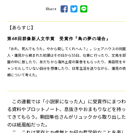
Share
【あらすじ】
第68回群像新人文学賞 受賞作『鳥の夢の場合』
「おれ、死んでもうた。やから殺してくれへん？」。シェアハウスの同居
人・蓮見から頼まれた初瀬はその日から55日、仕事に行ったり、文鳥を部
屋の中に放したり、友だちから海外土産の葉巻をもらったり、美容院をキ
ャンセルしていない自分を想像したり、日常生活を送りながら、蓮見の依
頼について考えた。
この連載では「小説家になった人」に受賞作にまつわ
る資料やプロットノート、息抜きやおまもりなどを持っ
てきてもらう。駒田隼也さんがリュックから取り出した
のは紙風船だった。
こ、これは実存とか虚無とか何か哲学的なことを表し