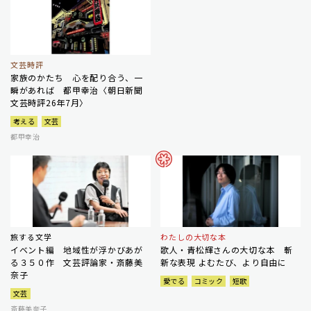
文芸時評
家族のかたち 心を配り合う、一
瞬があれば 都甲幸治〈朝日新聞
文芸時評26年7月〉
考える
文芸
都甲幸治
旅する文学
わたしの大切な本
イベント編 地域性が浮かびあが
歌人・青松輝さんの大切な本 斬
る３５０作 文芸評論家・斎藤美
新な表現 よむたび、より自由に
奈子
愛でる
コミック
短歌
文芸
斎藤美奈子