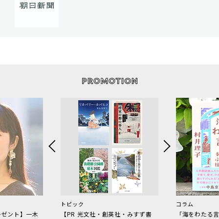
トピック
コラム
レゼント】一木
【PR 光文社・創英社・みすず書
「海をわたる