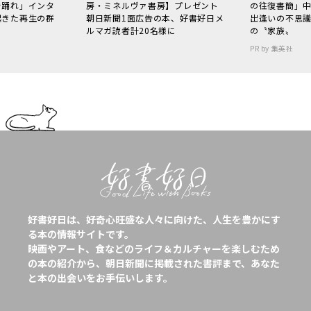
で踊れ」インタ
房・ミネルヴァ書房】プレゼント
の往復書簡」
起きた再生の群
朝日新聞1面広告の本、好書好日メ
出逢いの不思
ルマガ読者計20名様に
の〝家族〟
PR by 集英社
好書好日は、好奇心旺盛な人々に向けた、人生を豊かにす
る本の情報サイトです。
映画やアート、食などのライフ＆カルチャーを楽しむため
の本の紹介から、朝日新聞に掲載された書評まで、あなた
と本の出会いをお手伝いします。