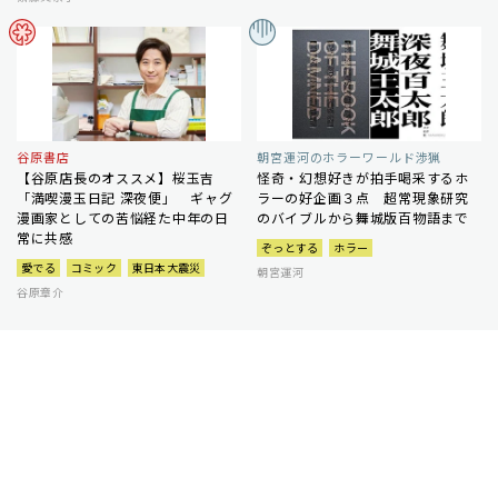
谷原書店
朝宮運河のホラーワールド渉猟
【谷原店長のオススメ】桜玉吉
怪奇・幻想好きが拍手喝采するホ
「満喫漫玉日記 深夜便」 ギャグ
ラーの好企画３点 超常現象研究
漫画家としての苦悩経た中年の日
のバイブルから舞城版百物語まで
常に共感
ぞっとする
ホラー
愛でる
コミック
東日本大震災
朝宮運河
谷原章介