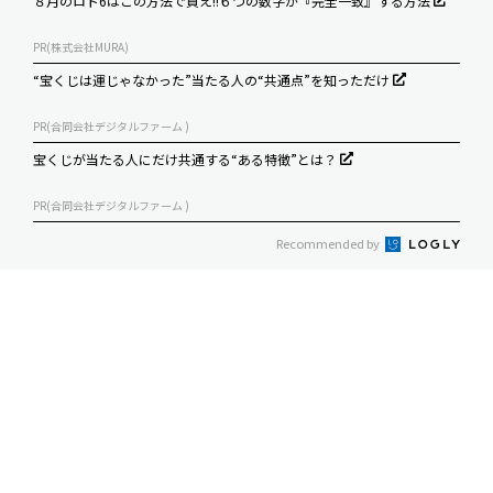
８月のロト6はこの方法で買え!!６つの数字が『完全一致』する方法
PR(株式会社MURA)
“宝くじは運じゃなかった”当たる人の“共通点”を知っただけ
PR(合同会社デジタルファーム )
宝くじが当たる人にだけ共通する“ある特徴”とは？
PR(合同会社デジタルファーム )
Recommended by