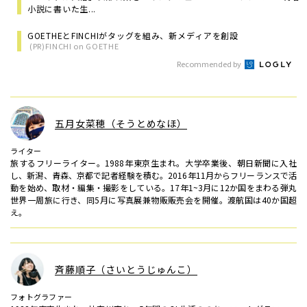
小説に書いた生...
GOETHEとFINCHIがタッグを組み、新メディアを創設
(PR)FINCHI on GOETHE
Recommended by
五月女菜穂（そうとめなほ）
ライター
旅するフリーライター。1988年東京生まれ。大学卒業後、朝日新聞に入社
し、新潟、青森、京都で記者経験を積む。2016年11月からフリーランスで活
動を始め、取材・編集・撮影をしている。17年1~3月に12か国をまわる弾丸
世界一周旅に行き、同5月に写真展兼物販販売会を開催。渡航国は40か国超
え。
斉藤順子（さいとうじゅんこ）
フォトグラファー