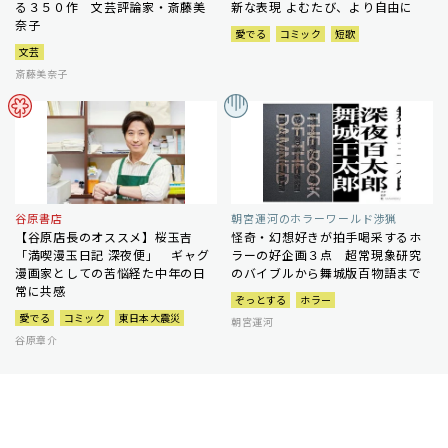
る３５０作 文芸評論家・斎藤美
新な表現 よむたび、より自由に
奈子
愛でる
コミック
短歌
文芸
斎藤美奈子
谷原書店
朝宮運河のホラーワールド渉猟
【谷原店長のオススメ】桜玉吉
怪奇・幻想好きが拍手喝采するホ
「満喫漫玉日記 深夜便」 ギャグ
ラーの好企画３点 超常現象研究
漫画家としての苦悩経た中年の日
のバイブルから舞城版百物語まで
常に共感
ぞっとする
ホラー
愛でる
コミック
東日本大震災
朝宮運河
谷原章介