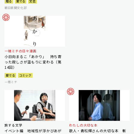
贈る
愛でる
文芸
朝日新聞文化部
一穂ミチの日々漫画
小日向まるこ「あかり」 持ち寄
った寂しさが温もりに変わる（第
14回）
愛でる
コミック
一穂ミチ
旅する文学
わたしの大切な本
イベント編 地域性が浮かびあが
歌人・青松輝さんの大切な本 斬