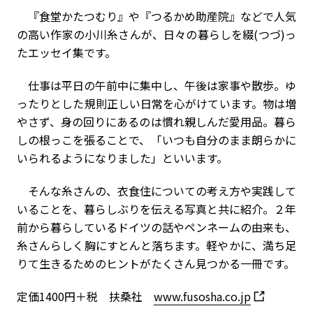
『食堂かたつむり』や『つるかめ助産院』などで人気
の高い作家の小川糸さんが、日々の暮らしを綴(つづ)っ
たエッセイ集です。
仕事は平日の午前中に集中し、午後は家事や散歩。ゆ
ったりとした規則正しい日常を心がけています。物は増
やさず、身の回りにあるのは慣れ親しんだ愛用品。暮ら
しの根っこを張ることで、「いつも自分のまま朗らかに
いられるようになりました」といいます。
そんな糸さんの、衣食住についての考え方や実践して
いることを、暮らしぶりを伝える写真と共に紹介。２年
前から暮らしているドイツの話やペンネームの由来も、
糸さんらしく胸にすとんと落ちます。軽やかに、満ち足
りて生きるためのヒントがたくさん見つかる一冊です。
定価1400円＋税 扶桑社
www.fusosha.co.jp