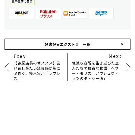
電⼦書籍で買う
好書好日エクストラ 一覧
Prev
Next
【谷原店長のオススメ】言
絶滅収容所を生き延びた恋
い表しがたい読後感が胸に
人たちの数奇な物語 ヘザ
渦巻く、桜木紫乃『ラブレ
ー・モリス「アウシュヴィ
ス』
ッツのタトゥー係」