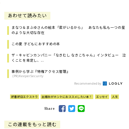
あわせて読みたい
まなつ＆まふゆさんの絵本「君がいるから」 あなたも私も一つの星
のような大切な存在
この夏 子どもにおすすめの本
ザ・キャビンカンパニー「なきむし なきこちゃん」インタビュー 泣
くことを肯定し、...
事例から学ぶ『特権アクセス管理』
(PR)KeeperSecurity
Recommended by
好書好日エクストラ
出版社がホントにおススメしたい本！
エッセイ
人生
Share
この連載をもっと読む