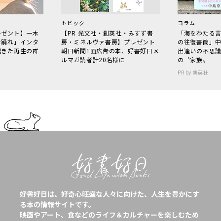
トピック
コラム
レゼント】一木
【PR 光文社・創英社・みすず書
「海をわたる
で踊れ」インタ
房・ミネルヴァ書房】プレゼント
の往復書簡」
起きた再生の群
朝日新聞1面広告の本、好書好日メ
出逢いの不思
ルマガ読者計20名様に
の〝家族〟
PR by 集英社
好書好日は、好奇心旺盛な人々に向けた、人生を豊かにす
る本の情報サイトです。
映画やアート、食などのライフ＆カルチャーを楽しむため