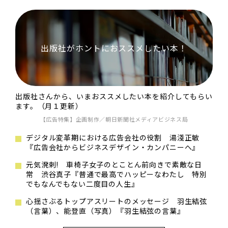
出版社がホントにおススメしたい本！
出版社さんから、いまおススメしたい本を紹介してもらい
ます。（月１更新）
【広告特集】企画制作／朝日新聞社メディアビジネス局
デジタル変革期における広告会社の役割 湯淺正敏
『広告会社からビジネスデザイン・カンパニーへ』
元気溌剌! 車椅子女子のとことん前向きで素敵な日
常 渋谷真子『普通で最高でハッピーなわたし 特別
でもなんでもない二度目の人生』
心揺さぶるトップアスリートのメッセージ 羽生結弦
（言葉）、能登直（写真）『羽生結弦の言葉』