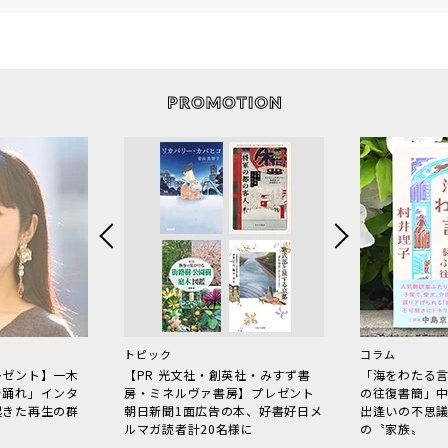
トピック
コラム
レゼント】一木
【PR 光文社・創英社・みすず書
「海をわたる
で踊れ」インタ
房・ミネルヴァ書房】プレゼント
の往復書簡」
起きた再生の群
朝日新聞1面広告の本、好書好日メ
出逢いの不思
ルマガ読者計20名様に
の〝家族〟