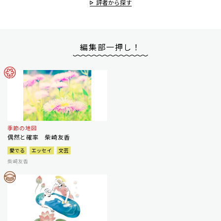
評者から探す
編集部一押し！
季節の地図
偶然と確率 柴崎友香
愛でる
エッセイ
文芸
柴崎友香