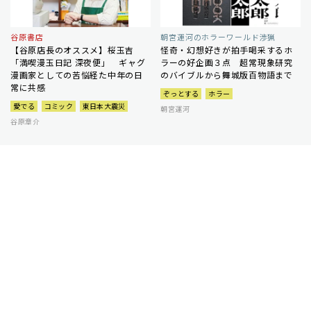
谷原書店
朝宮運河のホラーワールド渉猟
【谷原店長のオススメ】桜玉吉
怪奇・幻想好きが拍手喝采するホ
「満喫漫玉日記 深夜便」 ギャグ
ラーの好企画３点 超常現象研究
漫画家としての苦悩経た中年の日
のバイブルから舞城版百物語まで
常に共感
ぞっとする
ホラー
愛でる
コミック
東日本大震災
朝宮運河
谷原章介