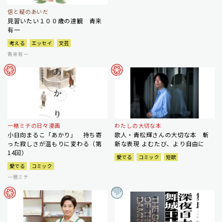
信と疑のあいだ
見習いたい１００歳の達観 青来
有一
考える
エッセイ
文芸
青来有一
一穂ミチの日々漫画
わたしの大切な本
小日向まるこ「あかり」 持ち寄
歌人・青松輝さんの大切な本 斬
った寂しさが温もりに変わる（第
新な表現 よむたび、より自由に
14回）
愛でる
コミック
短歌
愛でる
コミック
一穂ミチ