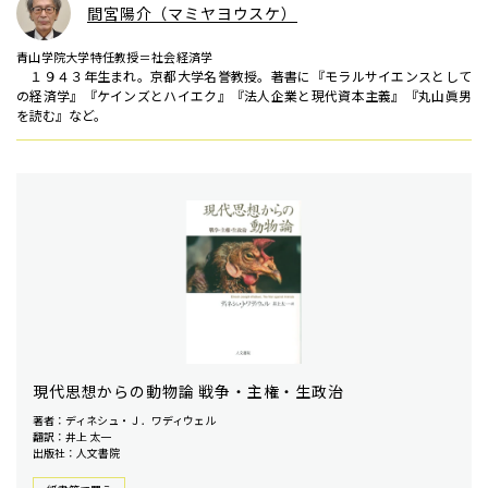
間宮陽介（マミヤヨウスケ）
青山学院大学特任教授＝社会経済学
１９４３年生まれ。京都大学名誉教授。著書に『モラルサイエンスとして
の経済学』『ケインズとハイエク』『法人企業と現代資本主義』『丸山眞男
を読む』など。
現代思想からの動物論 戦争・主権・生政治
著者：ディネシュ・Ｊ．ワディウェル
翻訳：井上 太一
出版社：人文書院