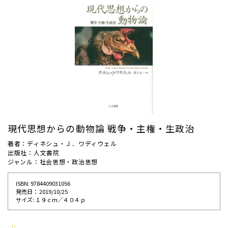
現代思想からの動物論 戦争・主権・生政治
著者：ディネシュ・Ｊ．ワディウェル
出版社：人文書院
ジャンル：社会思想・政治思想
ISBN: 9784409031056
発売⽇： 2019/10/25
サイズ: １９ｃｍ／４０４ｐ