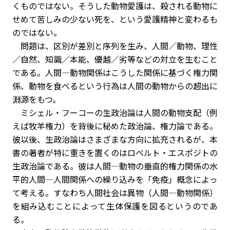
くものではない。そうした動物愛護は、殺される動物に
せめて苦しみの少ない死を、という愛護精神と変わるも
のではない。
問題は、区別が差別と序列を生み、人間／動物、理性
／自然、知識／本能、優越／劣等などの対立を生むこと
である。人間―動物関係はこうした関係に基づく権力関
係、動物を食べるという行為は人間の動物からの超出に
淵源をもつ。
ミシェル・フーコーの生政治論は人間の動物支配（例
えば牧羊権力）を背後に秘めた政治論、権力論である。
彼以後、生政治論はさまざまな方向に拡充されるが、本
書の著者が特に重きを置くのはロベルト・エスポジトの
生政治論である。彼は人間―動物の垂直的権力関係の水
平的人間―人間関係への繰り込みを「免疫」概念によっ
て考える。すなわち人間社会は異物（人間―動物関係）
を組み込むことによって生体保護を図るというのであ
る。