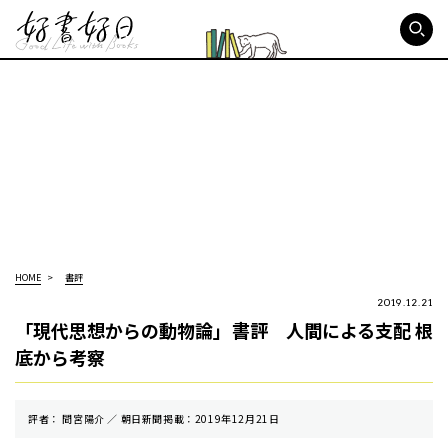
好書好日
HOME
書評
2019.12.21
「現代思想からの動物論」書評 人間による支配 根
底から考察
評者： 間宮陽介 ／ 朝⽇新聞掲載：2019年12月21日