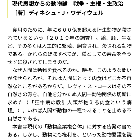
現代思想からの動物論 戦争・主権・生政治
［著］ディネシュ・J・ワディウェル
食用のために、年に６００億を超える陸生動物が殺さ
れているという（２０１０年の調査）。鶏、豚、牛な
ど、その多くは人工的に繁殖、飼育され、殺される動物
である。かれらのほぼすべてが、種としての寿命を全う
せずに殺されてしまうのだ。
なぜ人間は動物を食べるのか。時折、このような問い
が発せられるが、それは人間にとって肉食はどこか不自
然なところがあるからだ。レヴィ・ストロースはその不
自然さの源を、自他を分かたぬ人間―動物関係の切断に
求めた（「狂牛病の教訓――人類が抱える肉食という病
理」）。いわば人間が動物の一種であることを止める不
自然さである。
本書は現代の「動物産業複合体」に対する告発の書で
ある。しかし、動物にも権利を、といった動物愛護を説