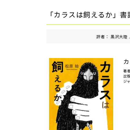
「カラスは飼えるか」書
評者： 黒沢大陸 
カ
著
出
ジ