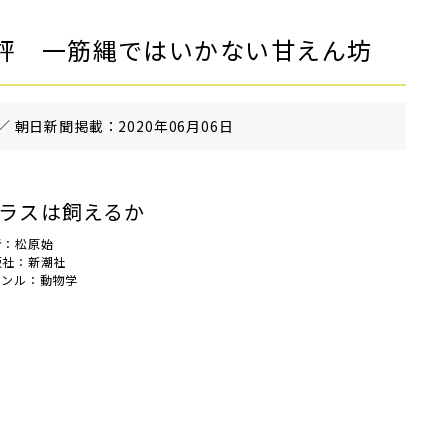
評 一筋縄ではいかない甘えん坊
／ 朝⽇新聞掲載：2020年06月06日
ラスは飼えるか
者：松原始
版社：新潮社
ャンル：動物学