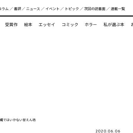
コラム
書評
ニュース
イベント
トピック
次回の読書⾯
連載一覧
好書好日
受賞作
絵本
エッセイ
コミック
ホラー
私が選ぶ本
？
えほん新定番
今めぐりたい児童文学の世界
図鑑の中の小宇宙
縄ではいかない甘えん坊
2020.06.06