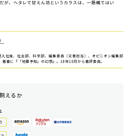
だが、ヘタレで甘えん坊というカラスは、一筋縄ではい
）
新聞入社後、社会部、科学部、編集委員（災害担当）、オピニオン編集部
職。著書に『「地震予知」の幻想』。18年10月から書評委員。
飼えるか
社
う
買う