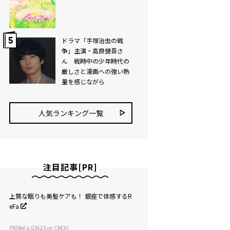
ドラマ「手塚治虫の戦
争」主演・高良健吾さ
ん 戦時中の少年時代の
厳しさと漫画への強い熱
量を感じながら
人気ランキング⼀覧
注目記事[PR]
上質な眠りも美髪ケアも！ 銀座で体感するR
eFa
PR(ReFa GINZA on CREA)