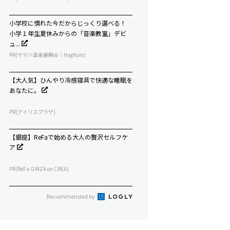
小学校に慣れた今だからじっくり選べる！
小学１年生夏休みからの「音楽教室」デビ
ュ...
PR(ヤマハ音楽振興会｜HugKum)
【大人気】ひんやり冷感寝具で快適な睡眠を
あなたに。
PR(アイリスプラザ)
【銀座】ReFaで始める大人の贅沢セルフケ
ア
PR(ReFa GINZA on CREA)
Recommended by