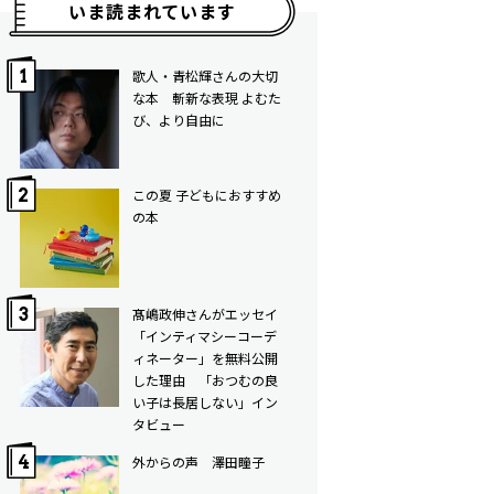
いま読まれています
歌人・青松輝さんの大切
な本 斬新な表現 よむた
び、より自由に
この夏 子どもにおすすめ
の本
髙嶋政伸さんがエッセイ
「インティマシーコーデ
ィネーター」を無料公開
した理由 「おつむの良
い子は長居しない」イン
タビュー
外からの声 澤田瞳子