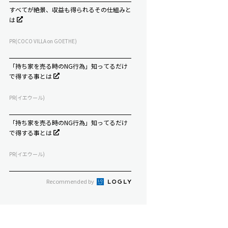
すべてが絶景、収益も得られるその仕組みと
は
PR(COCO VILLA on GOETHE)
「持ち家を売る時のNG行為」知ってるだけ
で得する事とは
PR(イエウール)
「持ち家を売る時のNG行為」知ってるだけ
で得する事とは
PR(イエウール)
Recommended by