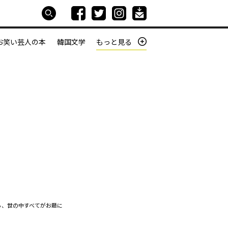
お笑い芸人の本
韓国文学
もっと見る
本屋は生きている
働きざかりの君たちへ
ら、世の中すべてがお題に