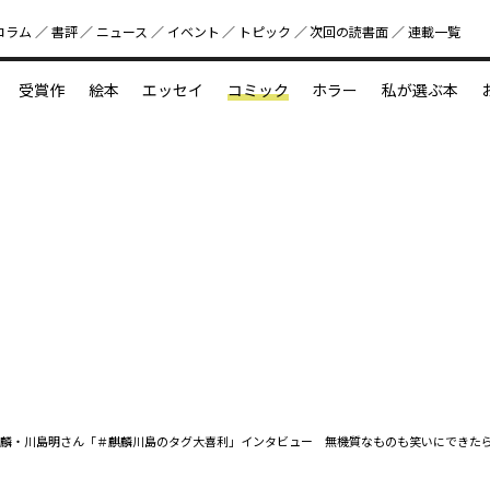
コラム
書評
ニュース
イベント
トピック
次回の読書⾯
連載一覧
好書好日
受賞作
絵本
エッセイ
コミック
ホラー
私が選ぶ本
？
えほん新定番
今めぐりたい児童文学の世界
図鑑の中の小宇宙
麟・川島明さん「＃麒麟川島のタグ大喜利」インタビュー 無機質なものも笑いにできた