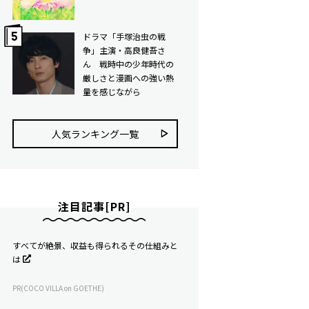
ドラマ「手塚治虫の戦
争」主演・高良健吾さ
ん 戦時中の少年時代の
厳しさと漫画への強い熱
量を感じながら
人気ランキング⼀覧
注目記事[PR]
すべてが絶景、収益も得られるその仕組みと
は
PR(COCO VILLA on GOETHE)