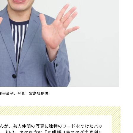
津香菜子、写真：宝島社提供
んが、芸人仲間の写真に独特のワードをつけたハッ
り、初出しネタを含む『＃麒麟川島のタグ大喜利』