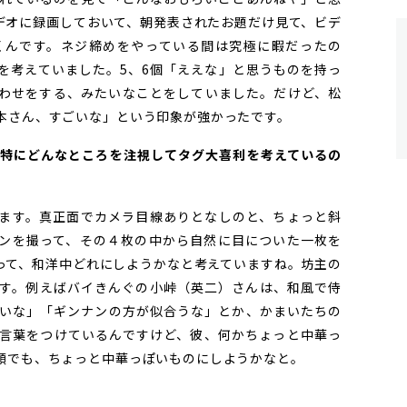
デオに録画しておいて、朝発表されたお題だけ見て、ビデ
くんです。ネジ締めをやっている間は究極に暇だったの
を考えていました。5、6個「ええな」と思うものを持っ
わせをする、みたいなことをしていました。だけど、松
本さん、すごいな」という印象が強かったです。
の、特にどんなところを注視してタグ大喜利を考えているの
ます。真正面でカメラ目線ありとなしのと、ちょっと斜
ンを撮って、その４枚の中から自然に目についた一枚を
って、和洋中どれにしようかなと考えていますね。坊主の
す。例えばバイきんぐの小峠（英二）さんは、和風で侍
いな」「ギンナンの方が似合うな」とか、かまいたちの
言葉をつけているんですけど、彼、何かちょっと中華っ
顔でも、ちょっと中華っぽいものにしようかなと。