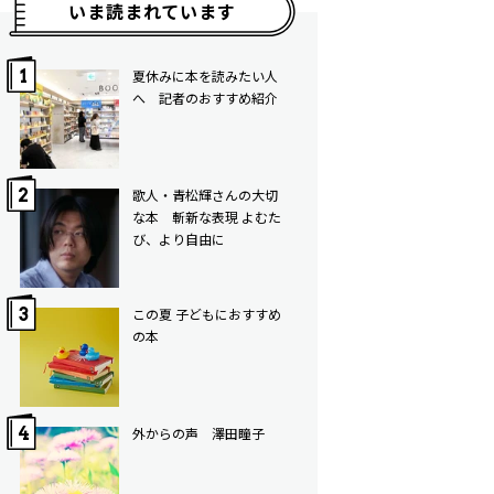
いま読まれています
夏休みに本を読みたい人
へ 記者のおすすめ紹介
歌人・青松輝さんの大切
な本 斬新な表現 よむた
び、より自由に
この夏 子どもにおすすめ
の本
外からの声 澤田瞳子