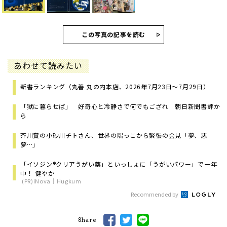
この写真の記事を読む
あわせて読みたい
新書ランキング（丸善 丸の内本店、2026年7月23日～7月29日）
「獄に暮らせば」 好奇心と冷静さで何でもござれ 朝日新聞書評か
ら
芥川賞の小砂川チトさん、世界の隅っこから緊張の会見「夢、悪
夢…」
「イソジン®クリアうがい薬」といっしょに「うがいパワー」で一年
中！ 健やか
(PR)iNova｜Hugkum
Recommended by
Share