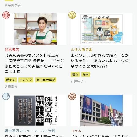
斎藤美奈子
谷原書店
えほん新定番
【谷原店長のオススメ】桜玉吉
まなつ＆まふゆさんの絵本「君が
「満喫漫玉日記 深夜便」 ギャグ
いるから」 あなたも私も一つの
漫画家としての苦悩経た中年の日
星のような大切な存在
常に共感
贈る
絵本
愛でる
コミック
東日本大震災
石井広子
谷原章介
朝宮運河のホラーワールド渉猟
コラム
怪奇・幻想好きが拍手喝采するホ
アメリカ・政治と戦争 さまよえ