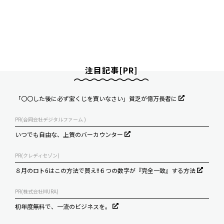
注目記事[PR]
「〇〇した後に必ず宝くじを買いなさい」貧乏が億万長者に
PR(合同会社デジタルファーム )
いつでも自由な、上質のバーカウンター
PR(クレディセゾン)
８月のロト6はこの方法で買え!!６つの数字が『完全一致』する方法
PR(株式会社MURA)
初年度無料で、一流のビジネスを。