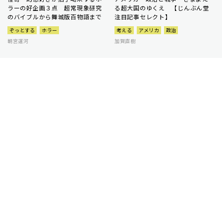
ラーの好企画３点 超常現象研究
る超大国のゆくえ 【じんぶん堂
のバイブルから舞城版百物語まで
注目記事セレクト】
ぞっとする
ホラー
考える
アメリカ
政治
朝宮運河
加賀直樹