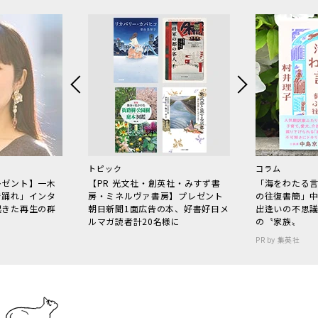
トピック
コラム
レゼント】一木
【PR 光文社・創英社・みすず書
「海をわたる
で踊れ」インタ
房・ミネルヴァ書房】プレゼント
の往復書簡」
起きた再生の群
朝日新聞1面広告の本、好書好日メ
出逢いの不思
ルマガ読者計20名様に
の〝家族〟
PR by 集英社