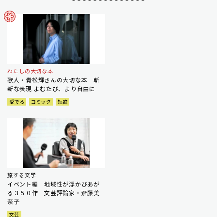
わたしの大切な本
歌人・青松輝さんの大切な本 斬
新な表現 よむたび、より自由に
愛でる
コミック
短歌
旅する文学
イベント編 地域性が浮かびあが
る３５０作 文芸評論家・斎藤美
奈子
文芸