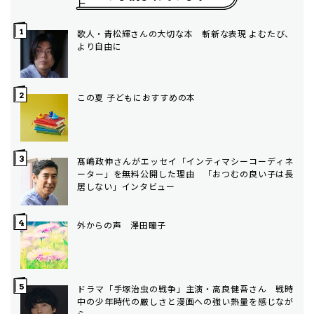
歌人・青松輝さんの大切な本 斬新な表現 よむたび、
より自由に
この夏 子どもにおすすめの本
髙嶋政伸さんがエッセイ「インティマシーコーディネ
ーター」を無料公開した理由 「おつむの良い子は長
居しない」インタビュー
外からの声 澤田瞳子
ドラマ「手塚治虫の戦争」主演・高良健吾さん 戦時
中の少年時代の厳しさと漫画への強い熱量を感じなが
ら