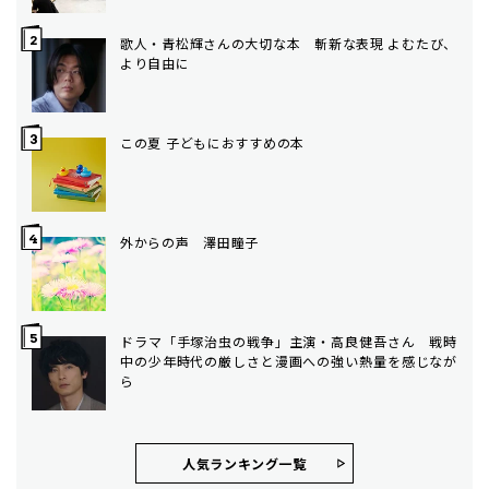
歌人・青松輝さんの大切な本 斬新な表現 よむたび、
より自由に
この夏 子どもにおすすめの本
外からの声 澤田瞳子
ドラマ「手塚治虫の戦争」主演・高良健吾さん 戦時
中の少年時代の厳しさと漫画への強い熱量を感じなが
ら
人気ランキング⼀覧