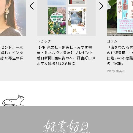
トピック
コラム
レゼント】一木
【PR 光文社・創英社・みすず書
「海をわたる
で踊れ」インタ
房・ミネルヴァ書房】プレゼント
の往復書簡」
起きた再生の群
朝日新聞1面広告の本、好書好日メ
出逢いの不思
ルマガ読者計20名様に
の〝家族〟
PR by 集英社