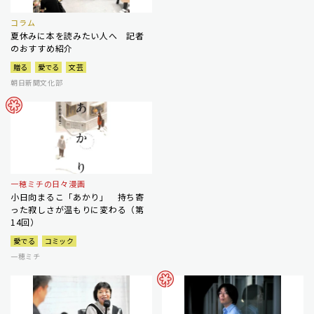
コラム
夏休みに本を読みたい人へ 記者
のおすすめ紹介
贈る
愛でる
文芸
朝日新聞文化部
一穂ミチの日々漫画
小日向まるこ「あかり」 持ち寄
った寂しさが温もりに変わる（第
14回）
愛でる
コミック
一穂ミチ