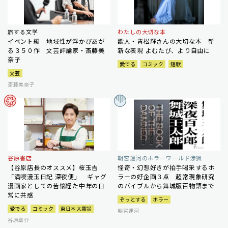
旅する文学
わたしの大切な本
イベント編 地域性が浮かびあが
歌人・青松輝さんの大切な本 斬
る３５０作 文芸評論家・斎藤美
新な表現 よむたび、より自由に
奈子
愛でる
コミック
短歌
文芸
斎藤美奈子
谷原書店
朝宮運河のホラーワールド渉猟
【谷原店長のオススメ】桜玉吉
怪奇・幻想好きが拍手喝采するホ
「満喫漫玉日記 深夜便」 ギャグ
ラーの好企画３点 超常現象研究
漫画家としての苦悩経た中年の日
のバイブルから舞城版百物語まで
常に共感
ぞっとする
ホラー
愛でる
コミック
東日本大震災
朝宮運河
谷原章介