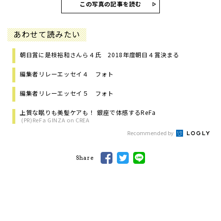
この写真の記事を読む
あわせて読みたい
朝日賞に是枝裕和さんら４氏 2018年度朝日４賞決まる
編集者リレーエッセイ４ フォト
編集者リレーエッセイ５ フォト
上質な眠りも美髪ケアも！ 銀座で体感するReFa
(PR)ReFa GINZA on CREA
Recommended by
Share