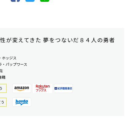
性が変えてきた 夢をつないだ８４人の勇者
・ホッジス
ラ・パップワース
佐
書籍
う
買う