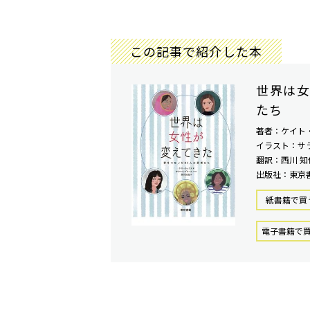
この記事で紹介した本
世界は女
たち
著者：ケイト
イラスト：サ
翻訳：西川 知
出版社：東京
紙書籍で買
電⼦書籍で