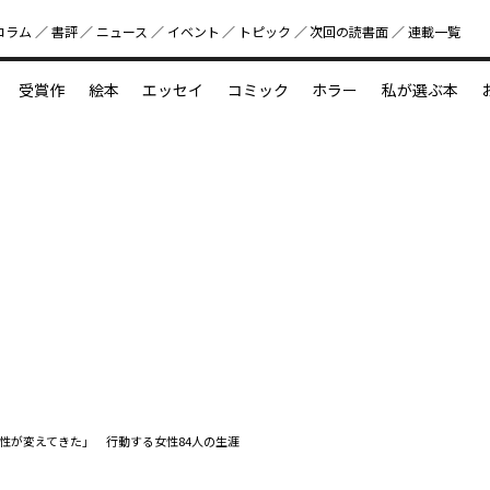
コラム
書評
ニュース
イベント
トピック
次回の読書⾯
連載一覧
好書好日
受賞作
絵本
エッセイ
コミック
ホラー
私が選ぶ本
？
えほん新定番
今めぐりたい児童文学の世界
図鑑の中の小宇宙
性が変えてきた」 行動する女性84人の生涯