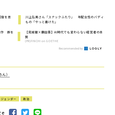
回復を思
川上弘美さん「スナックふたり」 年配女性のバディ
もの「やっと書けた」
補作 群を
【見城徹×藤田晋】AI時代でも変わらない経営者の本
質
(PR)FINCHI on GOETHE
Recommended by
めん）
ジェンダー
政治
re