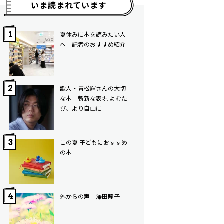
いま読まれています
夏休みに本を読みたい人
へ 記者のおすすめ紹介
歌人・青松輝さんの大切
な本 斬新な表現 よむた
び、より自由に
この夏 子どもにおすすめ
の本
外からの声 澤田瞳子