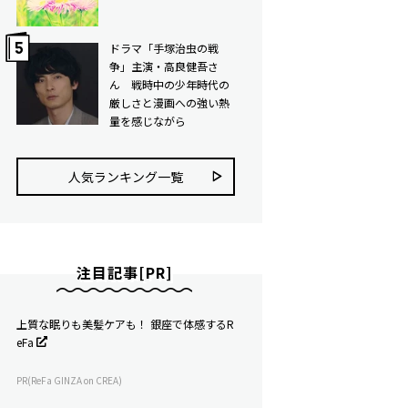
ドラマ「手塚治虫の戦
争」主演・高良健吾さ
ん 戦時中の少年時代の
厳しさと漫画への強い熱
量を感じながら
人気ランキング⼀覧
注目記事[PR]
上質な眠りも美髪ケアも！ 銀座で体感するR
eFa
PR(ReFa GINZA on CREA)