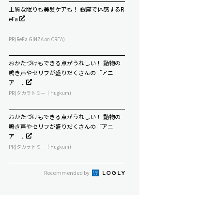
上質な眠りも美髪ケアも！ 銀座で体感するR
eFa
PR(ReFa GINZA on CREA)
おかたづけもできる点がうれしい！ 動物の
鳴き声やセリフが盛りだくさんの「アニ
ア ...
PR(タカラトミー｜Hugkum)
おかたづけもできる点がうれしい！ 動物の
鳴き声やセリフが盛りだくさんの「アニ
ア ...
PR(タカラトミー｜Hugkum)
Recommended by