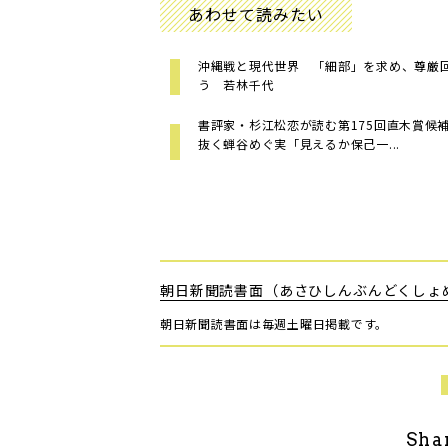
あわせて読みたい
沖縄戦と現代世界 「細部」を求め、尊厳
う 若林千代
書評家・杉江松恋が読む第175回直木賞候
抜く蝉谷めぐ実「見えるか保己一...
朝日新聞読書面（あさひしんぶんどくしょ
朝日新聞読書面は毎週土曜日掲載です。
Sha