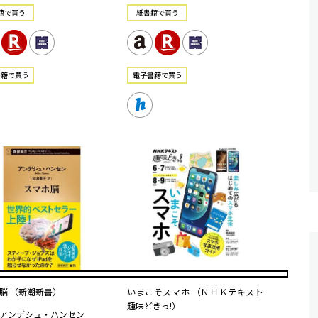
籍で買う
紙書籍で買う
書籍で買う
電⼦書籍で買う
脳 （新潮新書）
いまこそスマホ （ＮＨＫテキスト
趣味どきっ!）
アンデシュ・ハンセン