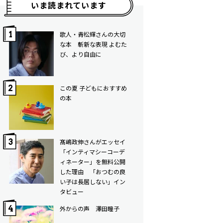
いま読まれています
歌人・青松輝さんの大切
な本 斬新な表現 よむた
び、より自由に
この夏 子どもにおすすめ
の本
髙嶋政伸さんがエッセイ
「インティマシーコーデ
ィネーター」を無料公開
した理由 「おつむの良
い子は長居しない」イン
タビュー
外からの声 澤田瞳子