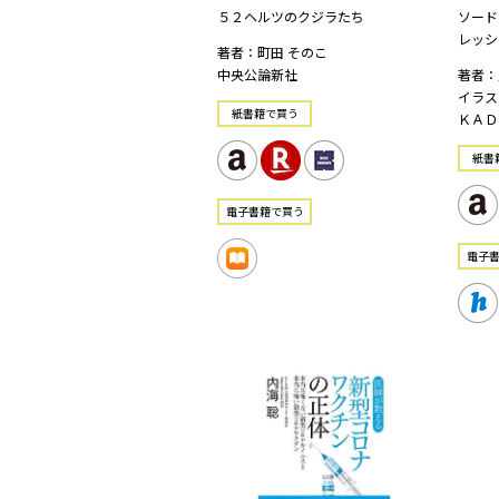
５２ヘルツのクジラたち
ソード
レッシ
著者：町田 そのこ
中央公論新社
著者：
イラス
紙書籍で買う
ＫＡＤ
紙書
電⼦書籍で買う
電⼦