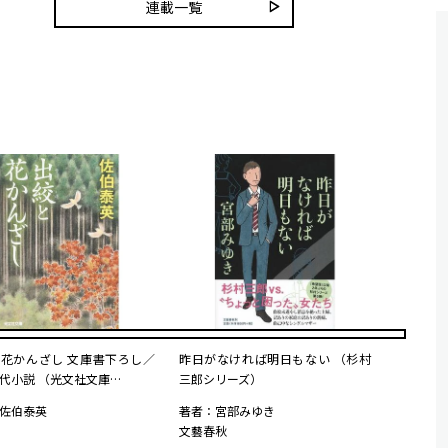
連載一覧
花かんざし 文庫書下ろし／
昨日がなければ明日もない （杉村
代小説 （光文社文庫…
三郎シリーズ）
佐伯泰英
著者：宮部みゆき
文藝春秋