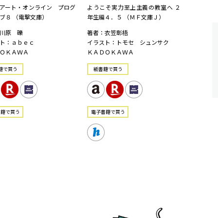
アート・オンライン プログ
ようこそ実力至上主義の教室へ ２
ブ８ （電撃文庫）
年生編４．５ （ＭＦ文庫Ｊ）
川原 礫
著者：衣笠彰梧
ト：ａｂｅｃ
イラスト：トモセ シュンサク
ＯＫＡＷＡ
ＫＡＤＯＫＡＷＡ
籍で買う
紙書籍で買う
書籍で買う
電⼦書籍で買う