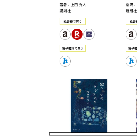
著者：上田 秀人
翻訳：
講談社
新潮社
紙書籍で買う
紙書
電⼦書籍で買う
電⼦