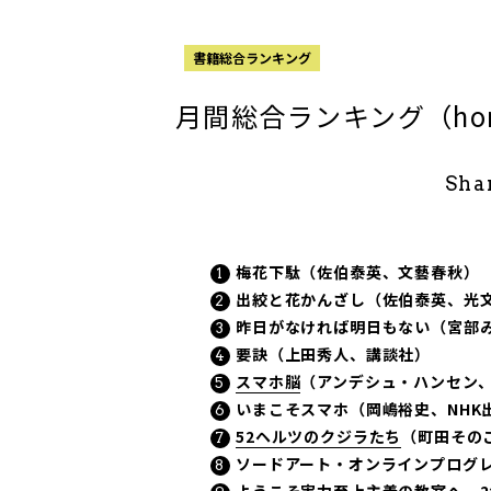
書籍総合ランキング
月間総合ランキング（hon
Sha
梅花下駄（佐伯泰英、文藝春秋）
出絞と花かんざし（佐伯泰英、光
昨日がなければ明日もない（宮部
要訣（上田秀人、講談社）
スマホ脳
（アンデシュ・ハンセン
いまこそスマホ（岡嶋裕史、NHK
52ヘルツのクジラたち
（町田その
ソードアート・オンラインプログレ