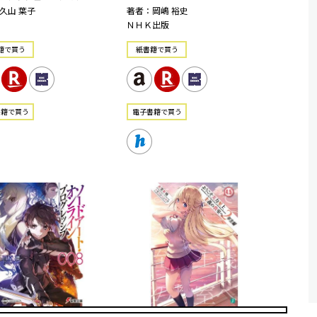
久山 葉子
著者：岡嶋 裕史
ＮＨＫ出版
籍で買う
紙書籍で買う
書籍で買う
電⼦書籍で買う