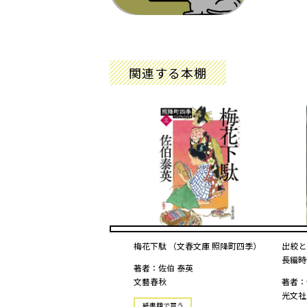
関連する本棚
梅花下駄 （文春文庫 照降町四季）
出絞と
長編時
著者：佐伯 泰英
文藝春秋
著者：
光文社
紙書籍で買う