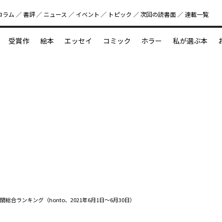
コラム
書評
ニュース
イベント
トピック
次回の読書⾯
連載一覧
好書好日
受賞作
絵本
エッセイ
コミック
ホラー
私が選ぶ本
？
えほん新定番
今めぐりたい児童文学の世界
図鑑の中の小宇宙
間総合ランキング（honto、2021年6月1日～6月30日）