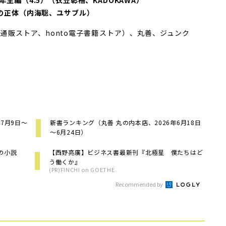
生編（4.5）（衣笠彰梧、KADOKAWA）
の正体（内海聡、ユサブル）
本の通販ストア、honto電子書籍ストア）、丸善、ジュンク
7月9日～
新書ランキング（丸善 丸の内本店、2026年6月18日
～6月24日）
の小説
【西野亮廣】ビジネス書最新刊『北極星 僕たちはど
う働くか』
(PR)FINCHI on GOETHE
Recommended by