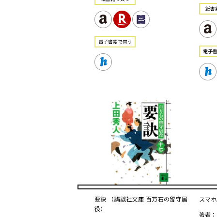
紙書
電⼦書籍で買う
電⼦
要訣 （講談社文庫 百万石の留守居
スマホ
役）
著者：