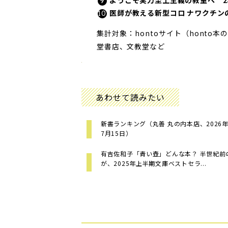
ようこそ実力至上主義の教室へ 2年
医師が教える新型コロ ナワクチン
集計対象：hontoサイト（honto
堂書店、文教堂など
あわせて読みたい
新書ランキング（丸善 丸の内本店、2026年
7月15日）
有吉佐和子「青い壺」どんな本？ 半世紀前
が、2025年上半期文庫ベストセラ...