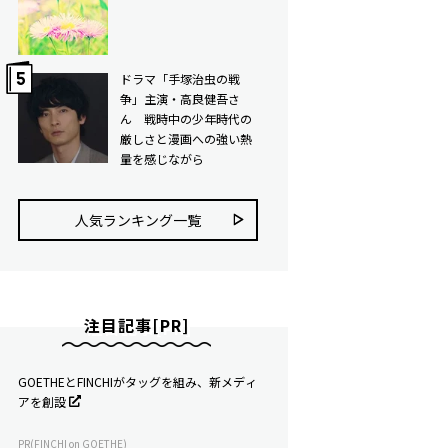
ドラマ「手塚治虫の戦
争」主演・高良健吾さ
ん 戦時中の少年時代の
厳しさと漫画への強い熱
量を感じながら
人気ランキング⼀覧
注目記事[PR]
GOETHEとFINCHIがタッグを組み、新メディ
アを創設
PR(FINCHI on GOETHE)