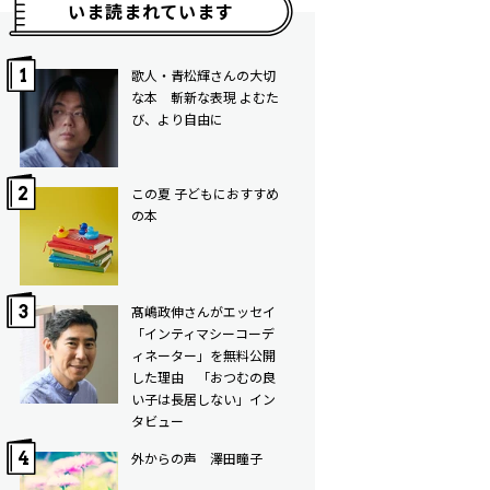
いま読まれています
歌人・青松輝さんの大切
な本 斬新な表現 よむた
び、より自由に
この夏 子どもにおすすめ
の本
髙嶋政伸さんがエッセイ
「インティマシーコーデ
ィネーター」を無料公開
した理由 「おつむの良
い子は長居しない」イン
タビュー
外からの声 澤田瞳子