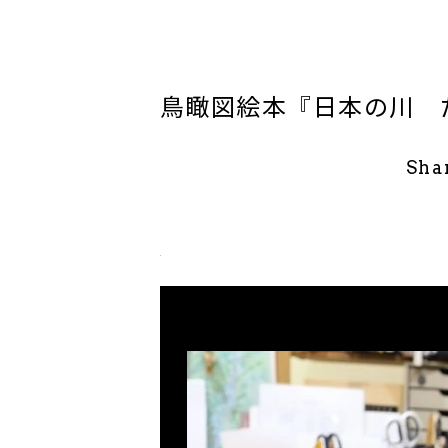
鳥瞰図絵本『日本の川 
Sha