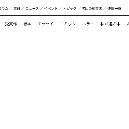
コラム
書評
ニュース
イベント
トピック
次回の読書⾯
連載一覧
好書好日
受賞作
絵本
エッセイ
コミック
ホラー
私が選ぶ本
？
えほん新定番
今めぐりたい児童文学の世界
図鑑の中の小宇宙