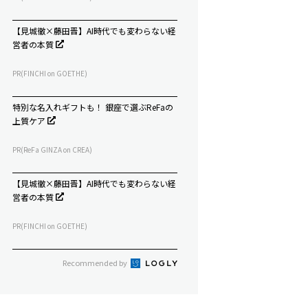
【見城徹×藤田晋】AI時代でも変わらない経
営者の本質
PR(FINCHI on GOETHE)
特別な名入れギフトも！ 銀座で選ぶReFaの
上質ケア
PR(ReFa GINZA on CREA)
【見城徹×藤田晋】AI時代でも変わらない経
営者の本質
PR(FINCHI on GOETHE)
Recommended by