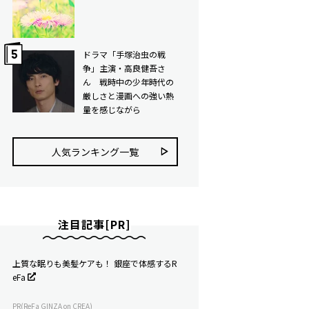
ドラマ「手塚治虫の戦
争」主演・高良健吾さ
ん 戦時中の少年時代の
厳しさと漫画への強い熱
量を感じながら
人気ランキング⼀覧
注目記事[PR]
上質な眠りも美髪ケアも！ 銀座で体感するR
eFa
PR(ReFa GINZA on CREA)