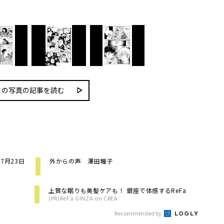
この写真の記事を読む
7月23日
外からの声 澤田瞳子
上質な眠りも美髪ケアも！ 銀座で体感するReFa
(PR)ReFa GINZA on CREA
Recommended by