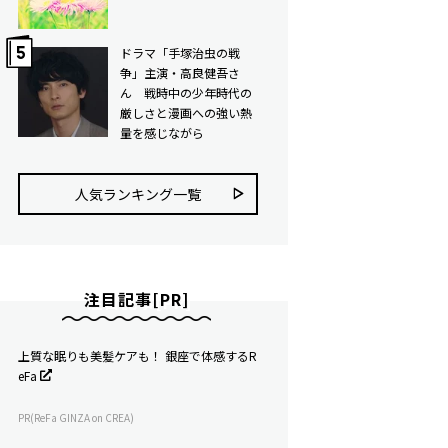
ドラマ「手塚治虫の戦
争」主演・高良健吾さ
ん 戦時中の少年時代の
厳しさと漫画への強い熱
量を感じながら
人気ランキング⼀覧
注目記事[PR]
上質な眠りも美髪ケアも！ 銀座で体感するR
eFa
PR(ReFa GINZA on CREA)