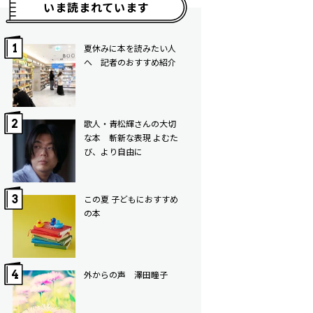
いま読まれています
夏休みに本を読みたい人
へ 記者のおすすめ紹介
歌人・青松輝さんの大切
な本 斬新な表現 よむた
び、より自由に
この夏 子どもにおすすめ
の本
外からの声 澤田瞳子