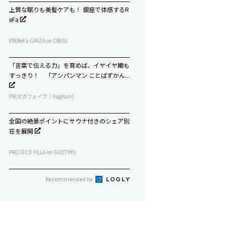
上質な眠りも美髪ケアも！ 銀座で体感するR
eFa
PR(ReFa GINZA on CREA)
「言葉で伝える力」を育めば、イヤイヤ期も
すっきり！ 「アンパンマン ことばずかん...
PR(セガフェイブ｜HugKum)
全国の絶景ポイントにサウナ付きのシェア別
荘を展開
PR(COCO VILLA on GOETHE)
Recommended by