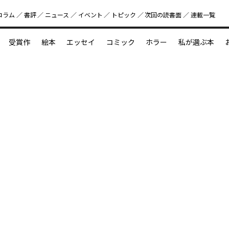
コラム
書評
ニュース
イベント
トピック
次回の読書⾯
連載一覧
好書好日
受賞作
絵本
エッセイ
コミック
ホラー
私が選ぶ本
？
えほん新定番
今めぐりたい児童文学の世界
図鑑の中の小宇宙