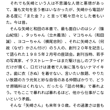
それでも矢崎という人は不思議な人徳と悪徳があっ
て、誰も文句を言う者はいなかったが、矢崎から電話が
ある度に「また金？」と言って戦々恐々とした者もい
た。今は昔。
そんな矢崎と和田の本書で、最も面白いのはシノ（篠
山紀信）、タッちゃん（立木義浩）、マコちゃん（和田
誠）、ヨコーちゃん（横尾忠則）、それに矢崎さん（何
故〈なぜ〉かさん付け）の５人の、創刊２０年を記念し
て語られた１９８５年２月号の座談会。創刊当時、若手
の写真家、イラストレーターはまだ駆け出しのプライド
だけが強く、口だけは達者で人後に落ちないナマイキ
さ。歯に衣（きぬ）を着せない、言いたい放題、やりた
い放題のカラ元気と妙な自信のある仲間ばかりで、どう
せ原稿料はくれない、だったら「話の特集」で暴れよ
う。でもここで暴れれば暴れるほど、他から仕事がこな
いという矛盾。
そんな「矢崎さん」も来年９０歳。その過激さは昔も