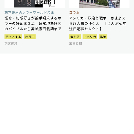
朝宮運河のホラーワールド渉猟
コラム
怪奇・幻想好きが拍手喝采するホ
アメリカ・政治と戦争 さまよえ
ラーの好企画３点 超常現象研究
る超大国のゆくえ 【じんぶん堂
のバイブルから舞城版百物語まで
注目記事セレクト】
ぞっとする
ホラー
考える
アメリカ
政治
朝宮運河
加賀直樹