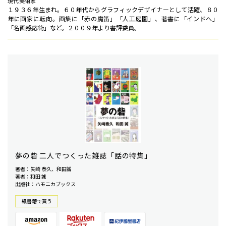
現代美術家
１９３６年生まれ。６０年代からグラフィックデザイナーとして活躍、８０
年に画家に転向。画集に「赤の魔笛」「人工庭園」、著書に「インドへ」
「名画感応術」など。２００９年より書評委員。
夢の砦 二人でつくった雑誌「話の特集」
著者：矢崎 泰久、和田誠
著者：和田 誠
出版社：ハモニカブックス
紙書籍で買う