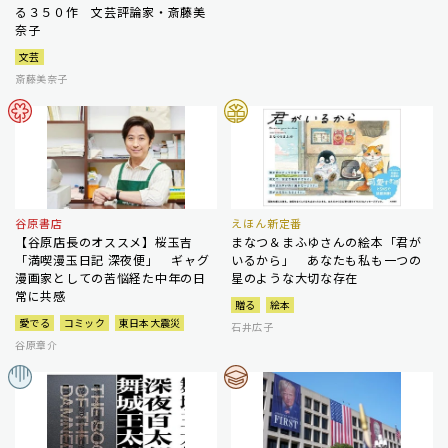
る３５０作 文芸評論家・斎藤美
奈子
文芸
斎藤美奈子
谷原書店
えほん新定番
【谷原店長のオススメ】桜玉吉
まなつ＆まふゆさんの絵本「君が
「満喫漫玉日記 深夜便」 ギャグ
いるから」 あなたも私も一つの
漫画家としての苦悩経た中年の日
星のような大切な存在
常に共感
贈る
絵本
愛でる
コミック
東日本大震災
石井広子
谷原章介