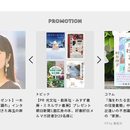
トピック
コラム
レゼント】一木
【PR 光文社・創英社・みすず書
「海をわたる
で踊れ」インタ
房・ミネルヴァ書房】プレゼント
の往復書簡」
起きた再生の群
朝日新聞1面広告の本、好書好日メ
出逢いの不思
ルマガ読者計20名様に
の〝家族〟
PR by 集英社