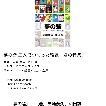
夢の砦 二人でつくった雑誌「話の特集」
著者：矢崎 泰久、和田誠
出版社：ハモニカブックス
ジャンル：本・読書・出版・全集
ISBN: 9784907349271
発売⽇： 2022/10/10
サイズ: ２１ｃｍ／２６９ｐ
「夢の砦」 ［著］矢崎泰久、和田誠