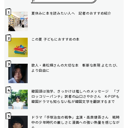
夏休みに本を読みたい人へ 記者のおすすめ紹介
この夏 子どもにおすすめの本
歌人・青松輝さんの大切な本 斬新な表現 よむたび、
より自由に
韓国語は独学、きっかけは推しへのメッセージ 「ブ
ロッコリーパンチ」訳者の山口さやかさん K-POPも
韓国ドラマも知らない私が韓国文学を翻訳するまで
ドラマ「手塚治虫の戦争」主演・高良健吾さん 戦時
中の少年時代の厳しさと漫画への強い熱量を感じなが
ら