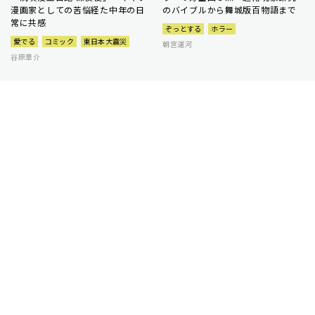
漫画家としての苦悩経た中年の日
のバイブルから舞城版百物語まで
常に共感
ぞっとする
ホラー
愛でる
コミック
東日本大震災
朝宮運河
谷原章介