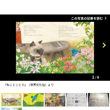
この写真の記事を読む
Previous
Next
1
6
『ねことことり』（世界文化社）より