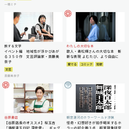
一穂ミチ
旅する文学
わたしの大切な本
イベント編 地域性が浮かびあが
歌人・青松輝さんの大切な本 斬
る３５０作 文芸評論家・斎藤美
新な表現 よむたび、より自由に
奈子
愛でる
コミック
短歌
文芸
斎藤美奈子
谷原書店
朝宮運河のホラーワールド渉猟
【谷原店長のオススメ】桜玉吉
怪奇・幻想好きが拍手喝采するホ
「満喫漫玉日記 深夜便」 ギャグ
ラーの好企画３点 超常現象研究