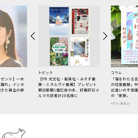
トピック
コラム
レゼント】一木
【PR 光文社・創英社・みすず書
「海をわたる
で踊れ」インタ
房・ミネルヴァ書房】プレゼント
の往復書簡」
起きた再生の群
朝日新聞1面広告の本、好書好日メ
出逢いの不思
ルマガ読者計20名様に
の〝家族〟
PR by 集英社