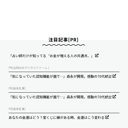
注目記事[PR]
「占い師だけが知ってる〝お金が増える人の共通点〟」
PR(合同会社デジタルファーム )
「気になっていた認知機能が菌で…」森永が開発。感動の70代続出
PR(森永乳業)
「気になっていた認知機能が菌で…」森永が開発。感動の70代続出
PR(森永乳業)
あなたの金運はどう？宝くじに縁がある時、金運はこう変わる