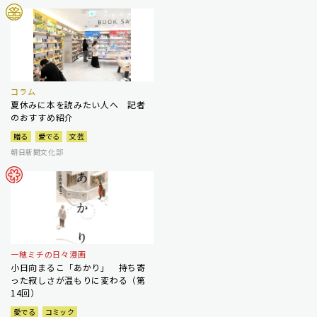
コラム
夏休みに本を読みたい人へ 記者
のおすすめ紹介
贈る
愛でる
文芸
朝日新聞文化部
一穂ミチの日々漫画
小日向まるこ「あかり」 持ち寄
った寂しさが温もりに変わる（第
14回）
愛でる
コミック