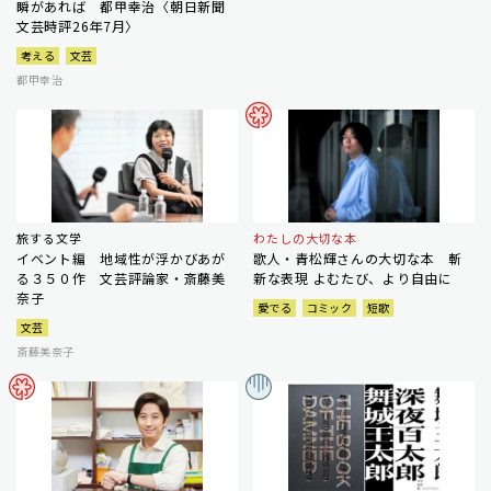
瞬があれば 都甲幸治〈朝日新聞
文芸時評26年7月〉
考える
文芸
都甲幸治
旅する文学
わたしの大切な本
イベント編 地域性が浮かびあが
歌人・青松輝さんの大切な本 斬
る３５０作 文芸評論家・斎藤美
新な表現 よむたび、より自由に
奈子
愛でる
コミック
短歌
文芸
斎藤美奈子