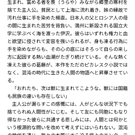
生まれ、富める者を羨（うらや）みながら郷里の寒村を
捨てた主人公。貧民として上海に流れ着き、妹の縁故で
汚れ仕事に手を染めた楊直。日本人の父とロシア人の母
の間に生まれた苦労を背負い、満州に新設される国立大
学に学ぶべく海を渡った伊沢。彼らはいずれも権力と血
と欲望に侵されて変容を強いられるが、身も凍る行為に
手を染めながらも、その心の底にはそろって自らの来し
方に起因する熱い血潮がたぎり続けている。そんな熱く
凍えた彼らの葛藤が、本作をただのピカレスク小説では
なく、混沌の時代に生きた人間の物語へと昇華させてい
る。
「おれたち、次は獣に生まれてこような。獣には国籍
も民族の違いも存在しない」
主人公が漏らすこの感慨には、人がどんな状況下でも
捨てられぬ人間性がにじむ。そして友にも同胞にもなり
得なかった彼らに共通する悲しみには、人間とは何かと
いう根源的な問いを改めて考えずにはいられない。混沌