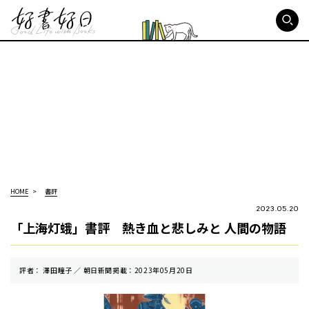
好書好日
HOME
書評
2023.05.20
「上海灯蛾」書評 熱き血と悲しみと 人間の物語
評者： 澤田瞳子 ／ 朝⽇新聞掲載：2023年05月20日