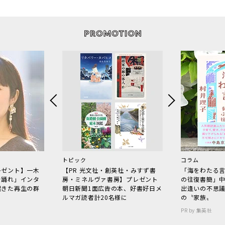
トピック
コラム
レゼント】一木
【PR 光文社・創英社・みすず書
「海をわたる
で踊れ」インタ
房・ミネルヴァ書房】プレゼント
の往復書簡」
起きた再生の群
朝日新聞1面広告の本、好書好日メ
出逢いの不思
ルマガ読者計20名様に
の〝家族〟
PR by 集英社