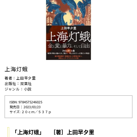
上海灯蛾
著者：上田早夕里
出版社：双葉社
ジャンル：小説
ISBN: 9784575246025
発売⽇： 2023/03/23
サイズ: ２０ｃｍ／５３７ｐ
「上海灯蛾」 ［著］上田早夕里