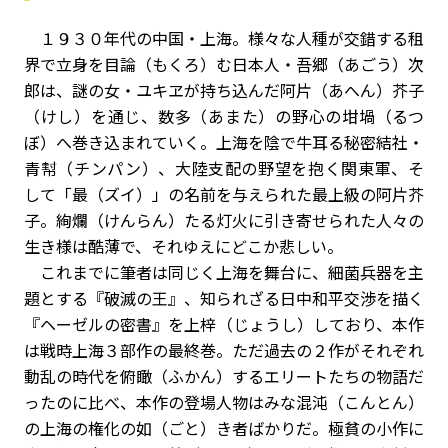
１９３０年代の中国・上海。様々な人種が交錯する租
界で立身を目論（もくろ）む日本人・吾郷（あごう）次
郎は、謎の女・ユキヱが持ち込んだ阿片（あへん）芥子
（けし）を通じ、数多（あまた）の野心の坩堝（るつ
ぼ）へ巻き込まれていく。上海を陰で牛耳る秘密結社・
青幇（チンパン）、大陸支配の野望を抱く関東軍、そ
して「最（ズイ）」の名前を与えられた最上級の阿片芥
子。絢爛（けんらん）たる灯火に引き寄せられた人々の
生き様は酷薄で、それゆえにどこか悲しい。
これまでに筆者は同じく上海を舞台に、細菌兵器を主
題とする『破滅の王』、知られざる日中和平交渉を描く
『ヘーゼルの密書』を上梓（じょうし）しており、本作
は戦時上海３部作の最終巻。ただ過去の２作がそれぞれ
動乱の時代を俯瞰（ふかん）するエリートたちの物語だ
ったのに比べ、本作の登場人物はみな混沌（こんとん）
の上海の権化の如（ごと）き者ばかりだ。極貧の小作に