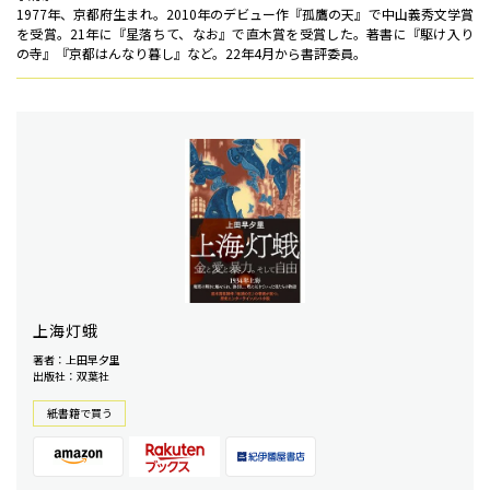
1977年、京都府生まれ。2010年のデビュー作『孤鷹の天』で中山義秀文学賞
を受賞。21年に『星落ちて、なお』で直木賞を受賞した。著書に『駆け入り
の寺』『京都はんなり暮し』など。22年4月から書評委員。
上海灯蛾
著者：上田早夕里
出版社：双葉社
紙書籍で買う