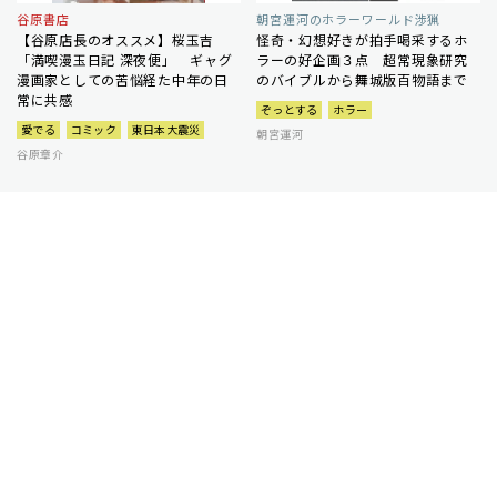
谷原書店
朝宮運河のホラーワールド渉猟
【谷原店長のオススメ】桜玉吉
怪奇・幻想好きが拍手喝采するホ
「満喫漫玉日記 深夜便」 ギャグ
ラーの好企画３点 超常現象研究
漫画家としての苦悩経た中年の日
のバイブルから舞城版百物語まで
常に共感
ぞっとする
ホラー
愛でる
コミック
東日本大震災
朝宮運河
谷原章介