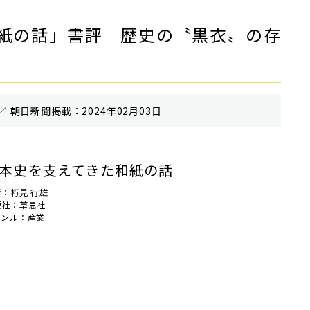
紙の話」書評 歴史の〝黒衣〟の存
／ 朝⽇新聞掲載：2024年02月03日
本史を支えてきた和紙の話
者：朽見 行雄
版社：草思社
ャンル：産業