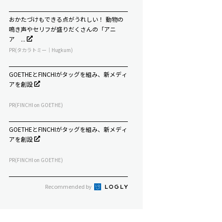
おかたづけもできる点がうれしい！ 動物の
鳴き声やセリフが盛りだくさんの「アニ
ア ...
PR(タカラトミー｜Hugkum)
GOETHEとFINCHIがタッグを組み、新メディ
アを創設
PR(FINCHI on GOETHE)
GOETHEとFINCHIがタッグを組み、新メディ
アを創設
PR(FINCHI on GOETHE)
Recommended by