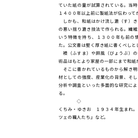
ていた紙の量が試算されている。当時
１４００年以上前に製紙法が伝わって
しかも、和紙はかけ流し漉（す）き
の悪い揺り漉き技法で作られる。繊維
いう特徴を持ち、１３００年も前の
た。公文書は堅く厚き紙に書くべしと
襖（ふすま）や屛風（びょうぶ）の
術品はもとより家屋の一部にまで和紙
そこに書かれているものから解き明
材としての強度、産業化の背景、そし
分析や調査といった多面的な研究によ
る。
◇
くちみ・ゆきお １９３４年生まれ。
ツェの職人たち』など。