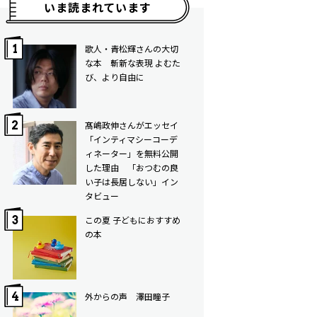
いま読まれています
歌人・青松輝さんの大切
な本 斬新な表現 よむた
び、より自由に
髙嶋政伸さんがエッセイ
「インティマシーコーデ
ィネーター」を無料公開
した理由 「おつむの良
い子は長居しない」イン
タビュー
この夏 子どもにおすすめ
の本
外からの声 澤田瞳子