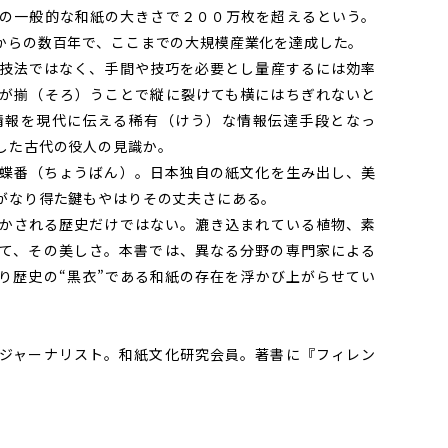
の一般的な和紙の大きさで２００万枚を超えるという。
からの数百年で、ここまでの大規模産業化を達成した。
技法ではなく、手間や技巧を必要とし量産するには効率
が揃（そろ）うことで縦に裂けても横にはちぎれないと
情報を現代に伝える稀有（けう）な情報伝達手段となっ
した古代の役人の見識か。
蝶番（ちょうばん）。日本独自の紙文化を生み出し、美
がなり得た鍵もやはりその丈夫さにある。
かされる歴史だけではない。漉き込まれている植物、素
て、その美しさ。本書では、異なる分野の専門家による
り歴史の“黒衣”である和紙の存在を浮かび上がらせてい
ジャーナリスト。和紙文化研究会員。著書に『フィレン