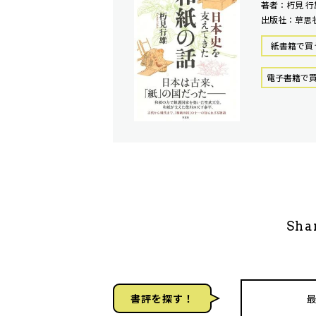
著者：朽見 行
出版社：草思
紙書籍で買
電⼦書籍で
Sha
書評を探す！