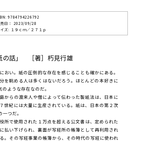
SBN: 9784794226792
売⽇： 2023/09/28
イズ: １９ｃｍ／２７１ｐ
紙の話」 ［著］朽見行雄
におい。紙の圧倒的な存在を感じることも確かにある。
分を眺める人は多くはないだろう。ほとんどの本好きに
気のような存在なのだ。
島からの渡来人や僧によって伝わった製紙法は、日本に
７世紀には大量に生産されている。紙は、日本の第２次
の一つだ。
役所で使用された１万点を超える公文書は、定められた
に払い下げられ、裏面が写経所の帳簿として再利用され
る。その写経事業の帳簿から、その時代の写経に使われ