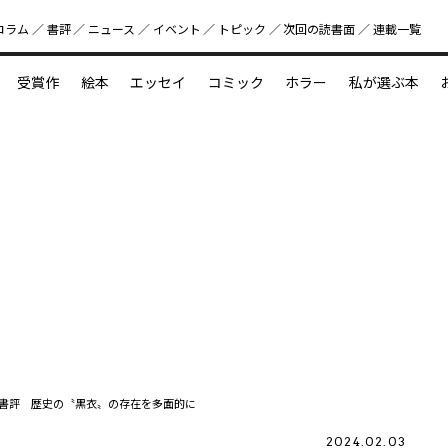
コラム
書評
ニュース
イベント
トピック
次回の読書⾯
連載一覧
好書好日
受賞作
絵本
エッセイ
コミック
ホラー
私が選ぶ本
？
えほん新定番
今めぐりたい児童文学の世界
図鑑の中の小宇宙
書評 歴史の〝黒衣〟の存在を多面的に
2024.02.03