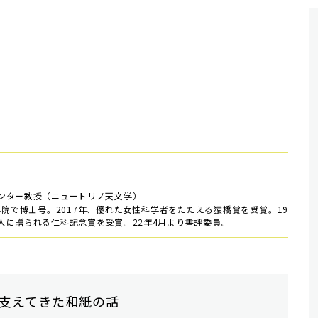
ンター教授（ニュートリノ天文学）
学院で博士号。2017年、優れた女性科学者をたたえる猿橋賞を受賞。19
人に贈られる仁科記念賞を受賞。22年4月より書評委員。
支えてきた和紙の話