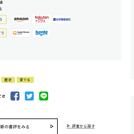
雄
社
う
買う
歴史
愛でる
re
評者から探す
最新の書評をみる