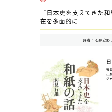
「日本史を支えてきた和
在を多面的に
評者： 石原安野 
日
著
出
ジ