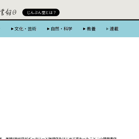
じんぶん堂 powered by 好書好日
じんぶん堂とは？
会
文化・芸術
自然・科学
教養
連載
9年、老舗5世代目がギャラリーと珈琲店をはじめて変わったこと：山陽堂書店