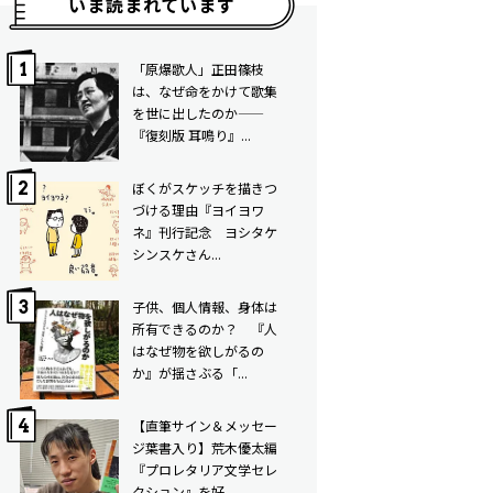
いま読まれています
「原爆歌人」正田篠枝
は、なぜ命をかけて歌集
を世に出したのか——
『復刻版 耳鳴り』...
ぼくがスケッチを描きつ
づける理由――『ヨイヨワ
ネ』刊行記念 ヨシタケ
シンスケさん...
子供、個人情報、身体は
所有できるのか？ 『人
はなぜ物を欲しがるの
か』が揺さぶる「...
【直筆サイン＆メッセー
ジ葉書入り】荒木優太編
『プロレタリア文学セレ
クション』を好...