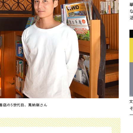
書店の5世代目、萬納嶺さん