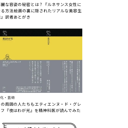
華麗な容姿の秘密とは？『ルネサンス女性に
なる方法――絵画の裏に隠されたリアルな美容生
活』訳者あとがき
文化・芸術
その周囲の人たちも――エティエンヌ・ド・グレ
ーフ『夜はわが光』を精神科医が読んでみた