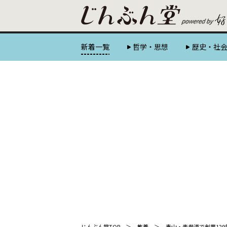
新着一覧
哲学・思想
歴史・社
じんぶん堂TOP
教養
青山・表参道で創業12